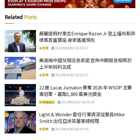
Related
Posts
晨麗度假村東主Enrique Razon Jr 登上福布斯菲
律賓首富寶座 身家遙遙領先
本思齊
2026年08月07日 09:57
美高梅中國兌現派息承諾 宣佈中期股息相等於
上半年純利五成
本思齊
2026年08月07日 09:47
22 歲 Lucas Jumalon 勇奪 2026 年 WSOP 主賽
事冠軍，贏取1,000 萬美元獎金
新聞編輯部
2026年08月07日 09:30
Light & Wonder 委任行業資深從業員Mike
Smith 出任亞洲區董事總經理
本思齊
2026年08月06日 09:46