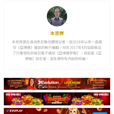
本思齊
本思齊曾在澳洲悉尼擔任體育記者，自2016年以來一直擔
任《亞博匯》雜誌的執行編輯。他於2017年4月協助推出
了行業領先的每日電子通訊《亞博匯早報》，目前是《亞
博匯》的主筆，並負責所有內容的校編。