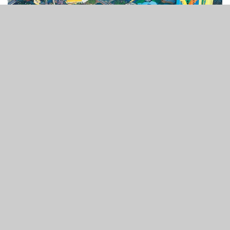
3
145
SHARES
VIEWS
惠譽國際評級表示，由於馬來西亞國內市場需求旺盛，預計
到2022年底，馬來西亞綜合度假村營運商雲頂馬來西亞的
EBITDA和去槓桿化將恢復至疫情前的水平。
該評估構成了惠譽對雲頂馬來西亞的長期外幣發行人違約評
級（IDR）的基礎，而受新冠疫情影響，最終評級定為
「BBB」，展望為負面。
「BBB」評級所指的是公司在任何時間點均屬於投資級、中