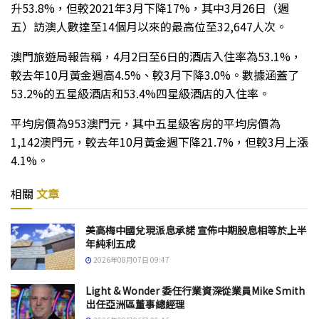
升53.8%，但較2021年3月下降17%，其中3月26日（週
五）訪澳人數達至14個月以來的最高位至32,647人次。
澳門旅遊局報告稱，4月2日至6日的酒店入住率為53.1%，
較去年10月黃金週高4.5%、較3月下降3.0%。數據涵蓋了
53.2%的五星級酒店和53.4%四星級酒店的入住率。
平均房價為953澳門元，其中五星級客房的平均房價為
1,142澳門元，較去年10月黃金週下降21.7%，但較3月上漲
4.1%。
相關
文章
美高梅中國兌現派息承諾 宣佈中期股息相等於上半
年純利五成
2026年08月07日 09:47
Light & Wonder 委任行業資深從業員Mike Smith
出任亞洲區董事總經理