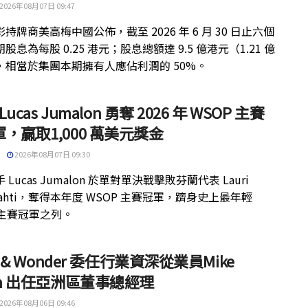
2026年08月07日 09:47
持牌商美高梅中國公佈，截至 2026 年 6 月 30 日止六個
股息為每股 0.25 港元；股息總額達 9.5 億港元（1.21 億
，相當於集團本期擁有人應佔利潤的 50%。
 Lucas Jumalon 勇奪 2026 年 WSOP 主賽
，贏取1,000 萬美元獎金
2026年08月07日 09:30
 Lucas Jumalon 於單對單決戰擊敗芬蘭代表 Lauri
kilahti，奪得本年度 WSOP 主賽冠軍，躋身史上最年輕
 主賽冠軍之列。
ht & Wonder 委任行業資深從業員Mike
th 出任亞洲區董事總經理
2026年08月06日 09:46