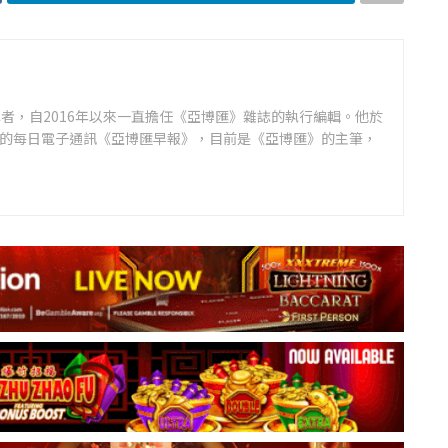
者，自2016年以來一直擔任《亞博匯》雜誌的執行編輯。他於
領先的每日電子通訊《亞博匯早報》，目前是《亞博匯》的主筆，