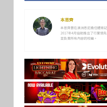
本思齊
本思齊曾在澳洲悉尼擔任體育記
2017年4月協助推出了行業
並負責所有內容的校編。