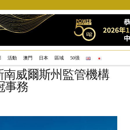
彩
活動
澳門
日本
區域
50强
r公司與新南威爾斯州監管機構
冠事務