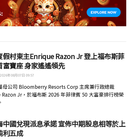
假村東主Enrique Razon Jr 登上福布斯菲
首富寶座 身家遙遙領先
2026年08月07日 09:57
公司 Bloomberry Resorts Corp 主席兼行政總裁
ue Razon Jr，於福布斯 2026 年菲律賓 50 大富豪排行榜榮
。
梅中國兌現派息承諾 宣佈中期股息相等於上
純利五成