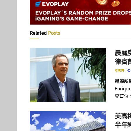
Related
Posts
晨麗度
律賓
本思齊
晨麗所屬母
Enriq
登首位
美高
半年