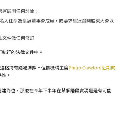
營運展開任何討論；
或提名人任命為皇冠董事會成員，或要求皇冠召開股東大會以
性文件做任何修訂
在可執行的法律文件中。
定皇冠不適格持有賭場牌照。但該機構主席
Philip Crawford近期向
格性。
搭建到位，那麼在今年下半年在某個階段實現還是有可能