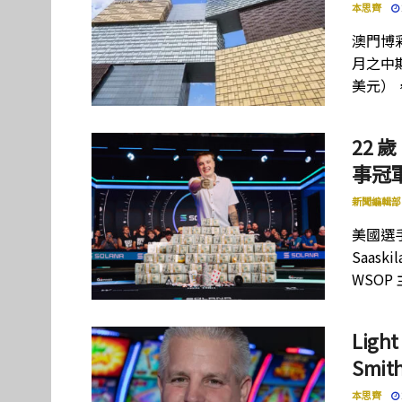
本思齊
澳門博彩
月之中期
美元）
22 歲
事冠軍
新聞編輯部
美國選手
Saas
WSOP
Lig
Smi
本思齊