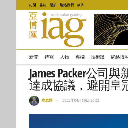
訂閱
雜誌
關於
聯絡我們
廣告
新聞
特寫
人物
專欄
技術談
網絡博
James Packe
達成協議，避開皇
本思齊
2021年04月19日 10:22