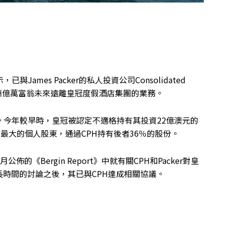
ames Packer的私人投資公司Consolidated
保這位澳洲億萬富翁未來遠離皇冠度假酒店集團的業務。
分。今年較早時，皇冠被認定不適格持有其投資22億澳元的
r是皇冠最大的個人股東，通過CPH持有後者36％的股份。
的《Bergin Report》中就有關CPH和Packer對皇
時間的討論之後，其已與CPH達成相關協議。