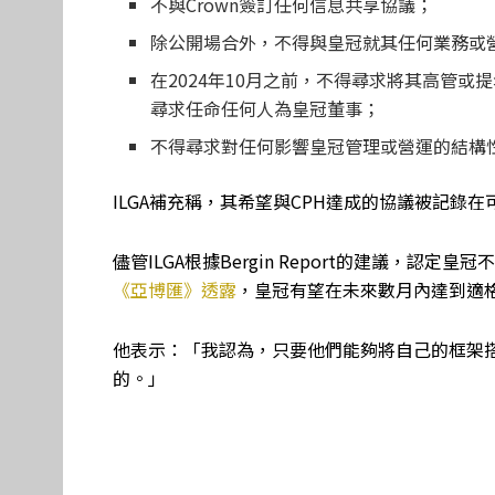
不與Crown簽訂任何信息共享協議；
除公開場合外，不得與皇冠就其任何業務或
在2024年10月之前，不得尋求將其高管
尋求任命任何人為皇冠董事；
不得尋求對任何影響皇冠管理或營運的結構
ILGA補充稱，其希望與CPH達成的協議被記錄
儘管ILGA根據Bergin Report的建議，認
《亞博匯》透露
，皇冠有望在未來數月內達到適
他表示：「
我認為，只要他們能夠將自己的框架
的。
」