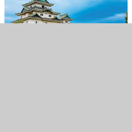
6
289
SHARES
VIEWS
和歌山縣宣布 Clairvest Neem Ventures 已被確認為其選定
的合作夥伴，將共同開發日本首批綜合度假村之一。
和歌山縣知事仁坂吉伸今日召開新聞發佈會並宣佈，該縣將
推進其IR計劃。就在上月和歌山的另一名候選人太陽城集團
選擇退出後，知事曾暗示可能會退出IR競標。