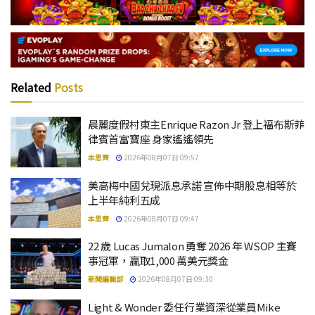
Related
Posts
晨麗度假村東主Enrique Razon Jr 登上福布斯菲
律賓首富寶座 身家遙遙領先
本思齊
2026年08月07日 09:57
美高梅中國兌現派息承諾 宣佈中期股息相等於
上半年純利五成
本思齊
2026年08月07日 09:47
22 歲 Lucas Jumalon 勇奪 2026 年 WSOP 主賽
事冠軍，贏取1,000 萬美元獎金
新聞編輯部
2026年08月07日 09:30
Light & Wonder 委任行業資深從業員Mike