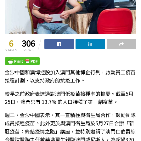
6
306
SHARES
VIEWS
金沙中國和澳博控股加入澳門其他博企行列，啟動員工疫苗
接種計劃，以支持政府的抗疫工作。
較早之前政府表達過對澳門低疫苗接種率的擔憂。截至5月
25日，澳門只有 13.7% 的人口接種了第一劑疫苗。
週二，金沙中國表示，其一直積極與衛生局合作，鼓勵團隊
成員接種疫苗。此外更於與澳門衛生局於5月27日合辦「新
冠疫苗：終結疫情之路」講座，並特別邀請了澳門仁伯爵綜
合醫院醫務主任戴華浩醫生親臨澳門威尼斯人，為超過320