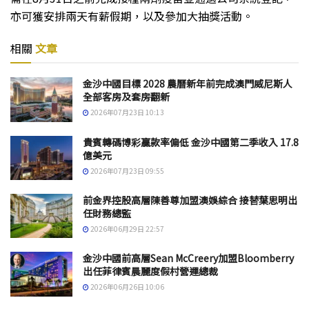
亦可獲安排兩天有薪假期，以及參加大抽獎活動。
相關
文章
金沙中國目標 2028 農曆新年前完成澳門威尼斯人
全部客房及套房翻新
2026年07月23日 10:13
貴賓轉碼博彩贏款率偏低 金沙中國第二季收入 17.8
億美元
2026年07月23日 09:55
前金界控股高層陳善尊加盟澳娛綜合 接替葉思明出
任財務總監
2026年06月29日 22:57
金沙中國前高層Sean McCreery加盟Bloomberry
出任菲律賓晨麗度假村營運總裁
2026年06月26日 10:06