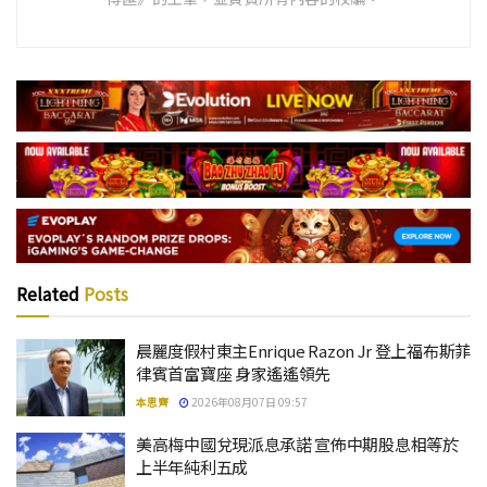
Related
Posts
晨麗度假村東主Enrique Razon Jr 登上福布斯菲
律賓首富寶座 身家遙遙領先
本思齊
2026年08月07日 09:57
美高梅中國兌現派息承諾 宣佈中期股息相等於
上半年純利五成