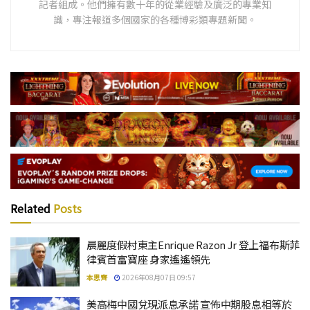
記者組成。他們擁有數十年的從業經驗及廣泛的專業知
識，專注報道多個國家的各種博彩類專題新聞。
Related
Posts
晨麗度假村東主Enrique Razon Jr 登上福布斯菲
律賓首富寶座 身家遙遙領先
本思齊
2026年08月07日 09:57
美高梅中國兌現派息承諾 宣佈中期股息相等於