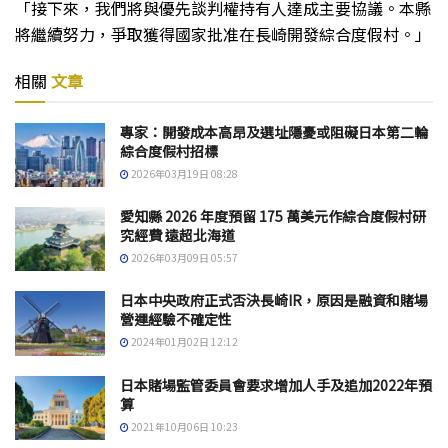
「接下來，我們將與優先談判權持有人達成主要協議。本縣
將繼續努力，爭取獲得國家批准在長崎開發綜合度假村。」
相關
文章
專家：開發成本高昂及選址隱憂或阻礙日本第二輪
綜合度假村招標
2026年03月19日 08:28
愛知縣 2026 年度預留 175 萬美元作綜合度假村研
究經費 遠超北海道
2026年03月09日 05:57
日本中央政府正式否決長崎IR，原因是融資和賭場
營運經驗不確定性
2024年01月02日 12:12
日本賭場監管委員會要求增加人手及追加2022年預
算
2021年10月06日 10:23