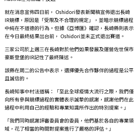
就在消息宣佈四日前， Oshidori發表新聞稿宣佈退出長崎
IR競標，原因是「受限及不合理的規定」，並暗示競標過程
中純在不道德的行為。但據《亞博匯》確認，長崎縣則表示
在今日最終結果出台前， Oshidori並未正式退出賽道。
三家公司於上週三在長崎對於他們如果發展及運營佐世保市
豪斯登堡的IR記性了最終陳述。
該縣在周二的公告中表示，選擇優先合作夥伴的過程是公平
且誠信的。
長崎知事中村法道稱：「至此全球疫情大流行之際，我們僅
向所有參與競標過程的實體表示誠摯的感謝，感謝他們在此
過程中利用自己的經驗和專業知識所作出的特別提案。」
「我們同時感謝評審委員會的委員，他們基於各自的專業領
域，花了相當的時間對提案進行了嚴格的評估。」