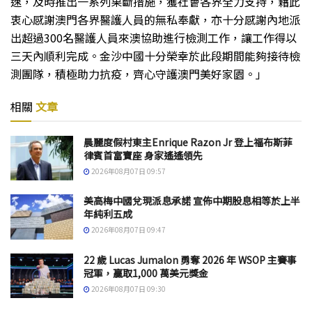
速，及時推出一系列果斷措施，獲社會各界全力支持，藉此
衷心感謝澳門各界醫護人員的無私奉獻，亦十分感謝內地派
出超過300名醫護人員來澳協助進行檢測工作，讓工作得以
三天內順利完成。金沙中國十分榮幸於此段期間能夠接待檢
測團隊，積極助力抗疫，齊心守護澳門美好家園。」
相關
文章
晨麗度假村東主Enrique Razon Jr 登上福布斯菲
律賓首富寶座 身家遙遙領先
2026年08月07日 09:57
美高梅中國兌現派息承諾 宣佈中期股息相等於上半
年純利五成
2026年08月07日 09:47
22 歲 Lucas Jumalon 勇奪 2026 年 WSOP 主賽事
冠軍，贏取1,000 萬美元獎金
2026年08月07日 09:30