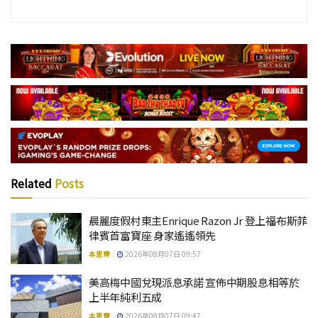
Related
Posts
晨麗度假村東主Enrique Razon Jr 登上福布斯菲
律賓首富寶座 身家遙遙領先
本思齊
2026年08月07日 09:57
美高梅中國兌現派息承諾 宣佈中期股息相等於
上半年純利五成
本思齊
2026年08月07日 09:47