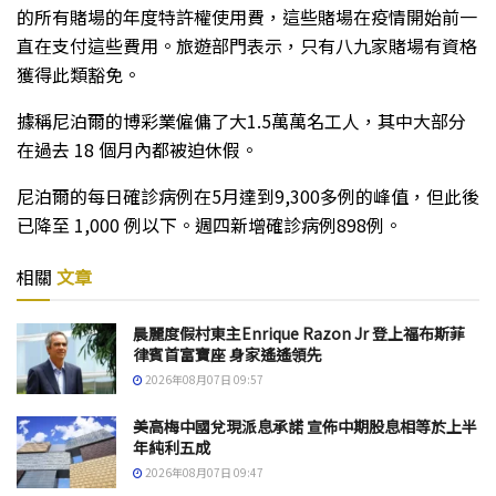
的所有賭場的年度特許權使用費，這些賭場在疫情開始前一
直在支付這些費用。旅遊部門表示，只有八九家賭場有資格
獲得此類豁免。
據稱尼泊爾的博彩業僱傭了大1.5萬萬名工人，其中大部分
在過去 18 個月內都被迫休假。
尼泊爾的每日確診病例在5月達到9,300多例的峰值，但此後
已降至 1,000 例以下。週四新增確診病例898例。
相關
文章
晨麗度假村東主Enrique Razon Jr 登上福布斯菲
律賓首富寶座 身家遙遙領先
2026年08月07日 09:57
美高梅中國兌現派息承諾 宣佈中期股息相等於上半
年純利五成
2026年08月07日 09:47