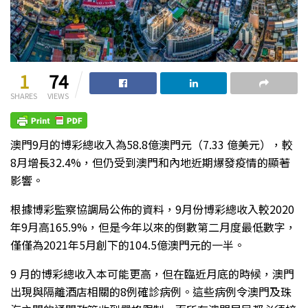
1
74
SHARES
VIEWS
澳門9月的博彩總收入為58.8億澳門元（7.33 億美元），較
8月增長32.4%，但仍受到澳門和內地近期爆發疫情的顯著
影響。
根據博彩監察協調局公佈的資料，9月份博彩總收入較2020
年9月高165.9%，但是今年以來的倒數第二月度最低數字，
僅僅為2021年5月創下的104.5億澳門元的一半。
9 月的博彩總收入本可能更高，但在臨近月底的時候，澳門
出現與隔離酒店相關的8例確診病例。這些病例令澳門及珠