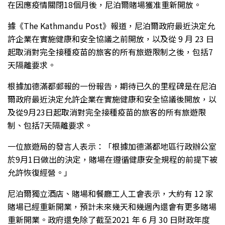
在因應疫情關閉18個月後，尼泊爾賭場獲准重新開放。
據《The Kathmandu Post》報道，尼泊爾政府最近決定允
許企業在實施健康和安全協議之前開放，以及從 9 月 23 日
起取消對完全接種疫苗的旅客的所有旅遊限制之後，包括7
天隔離要求。
根據加德滿都郵報的一份報告，期待已久的里程碑是在尼泊
爾政府最近決定允許企業在實施健康和安全協議後開放，以
及從9月23日起取消對完全接種疫苗的旅客的所有旅遊限
制、包括7天隔離要求。
一位旅遊局的發言人表示：「根據加德滿都地區行政辦公室
於9月1日做出的決定，賭場在遵循健康安全規程的前提下被
允許恢復經營。」
尼泊爾獨立酒店、賭場和餐廳工人工會表示，大約有 12 家
賭場已經重新開業，預計未來幾天和幾週內還會有更多賭場
重新開業。政府還免除了截至2021 年 6 月 30 日財政年度