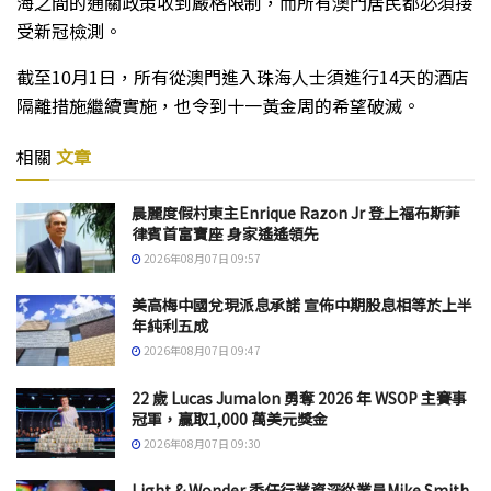
海之間的通關政策收到嚴格限制，而所有澳門居民都必須接
受新冠檢測。
截至10月1日，所有從澳門進入珠海人士須進行14天的酒店
隔離措施繼續實施，也令到十一黃金周的希望破滅。
相關
文章
晨麗度假村東主Enrique Razon Jr 登上福布斯菲
律賓首富寶座 身家遙遙領先
2026年08月07日 09:57
美高梅中國兌現派息承諾 宣佈中期股息相等於上半
年純利五成
2026年08月07日 09:47
22 歲 Lucas Jumalon 勇奪 2026 年 WSOP 主賽事
冠軍，贏取1,000 萬美元獎金
2026年08月07日 09:30
Light & Wonder 委任行業資深從業員Mike Smith