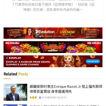
了行業領先的每日電子通訊《亞博匯早報》，目前是《亞
博匯》的主筆，並負責所有內容的校編。
Related
Posts
晨麗度假村東主Enrique Razon Jr 登上福布斯菲
律賓首富寶座 身家遙遙領先
本思齊
2026年08月07日 09:57