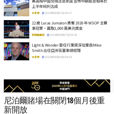
美高梅中國兌現派息承諾 宣佈中期股息相等於
上半年純利五成
本思齊
2026年08月07日 09:47
22 歲 Lucas Jumalon 勇奪 2026 年 WSOP 主賽
事冠軍，贏取1,000 萬美元獎金
新聞編輯部
2026年08月07日 09:30
Light & Wonder 委任行業資深從業員Mike
Smith 出任亞洲區董事總經理
本思齊
2026年08月06日 09:46
尼泊爾賭場在關閉18個月後重
新開放