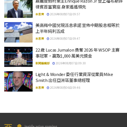
晨麗度假村東主Enrique Razon Jr 登上福布斯菲
律賓首富寶座 身家遙遙領先
本思齊
2026年08月07日 09:57
美高梅中國兌現派息承諾 宣佈中期股息相等於
上半年純利五成
本思齊
2026年08月07日 09:47
22 歲 Lucas Jumalon 勇奪 2026 年 WSOP 主賽
事冠軍，贏取1,000 萬美元獎金
新聞編輯部
2026年08月07日 09:30
Light & Wonder 委任行業資深從業員Mike
Smith 出任亞洲區董事總經理
本思齊
2026年08月06日 09:46