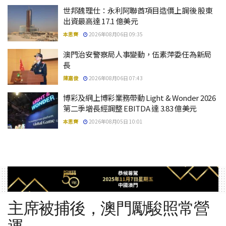
世邦魏理仕：永利阿聯酋項目造價上調後 股東
出資最高達 17.1 億美元
本思齊
2026年08月06日 09:35
澳門治安警察局人事變動，伍素萍委任為新局
長
陳嘉俊
2026年08月06日 07:43
博彩及網上博彩業務帶動 Light & Wonder 2026
第二季增長經調整 EBITDA 達 3.83 億美元
本思齊
2026年08月05日 10:01
主席被捕後，澳門勵駿照常營
運