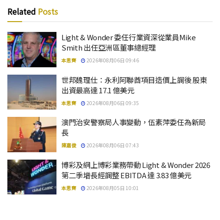
Related
Posts
Light & Wonder 委任行業資深從業員Mike
Smith 出任亞洲區董事總經理
本思齊
2026年08月06日 09:46
世邦魏理仕：永利阿聯酋項目造價上調後 股東
出資最高達 17.1 億美元
本思齊
2026年08月06日 09:35
澳門治安警察局人事變動，伍素萍委任為新局
長
陳嘉俊
2026年08月06日 07:43
博彩及網上博彩業務帶動 Light & Wonder 2026
第二季增長經調整 EBITDA 達 3.83 億美元
本思齊
2026年08月05日 10:01