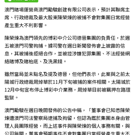
澳門賭場運營商澳門勵駿創建有限公司表示，預計其聯席主
席、行政總裁及最大股東陳榮煉的被捕不會對集團日常經營
產生重大不利影響。
陳榮煉為澳門領先的博彩中介公司德晉集團的負責任，於週
五被澳門司警拘捕。據司警在週日新聞發佈會上披露的信
息，其被捕後拒絕合作，並被控涉嫌犯罪集團、不法經營網
絡賭博及賭枱底、及洗黑錢。
雖然當局並未點名及提及德晉，但他們表示，此案與之前太
陽城行政總裁周焯華於11月下旬被捕的案件相關。太陽城於
12月中旬宣布停止博彩中介業務，周焯華目前被羈押在路環
監獄。
澳門勵駿在週日晚間發佈的公告中稱，「董事會已知悉陳榮
煉遭澳門司法警察局逮捕及拘留，但認為鑑於集團本身由管
理人員團隊經營，而上述事件與陳榮煉的個人事務有關，與
公司無關，董事會預期事件不會對集團日常經營產生重大不