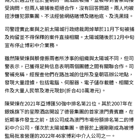
受詢問，但兩人被捕後拒絕合作，沒有回答問題。兩人均被
控涉嫌犯罪集團、不法經營網絡賭博及賭枱底、及洗黑錢。
司警證實此案與之前太陽城行政總裁周焯華於11月下旬被捕
及拘留並不得保釋的案件直接相關。太陽城隨後於12月中旬
宣布停止博彩中介業務。
雖然陳榮煉與蔡偉振兩者所涉事的組織與太陽城不同，但司
警表示，已獲得足夠信息表明兩個團體之間有關聯合作。司
警補充稱，經搜查他們在路氹城的住所及皇朝區辦公地點，
發現大量證據，包括電腦、伺服器、電子儲存載體、相關文
件及大量人民幣及港元現鈔(折合410萬港元)。
陳榮煉在2021年亞博匯50強中排名第21位。其於2007年在
銀娛旗下的星際酒店開設了德晉集團的首家澳門貴賓廳，在
近期事件發生之前，該公司成為澳門市場份額排名第二的博
彩中介公司，僅次於太陽城集團。德晉於上週剛剛成為被博
監局批准營運的2022年46家博彩中介人公司之一。