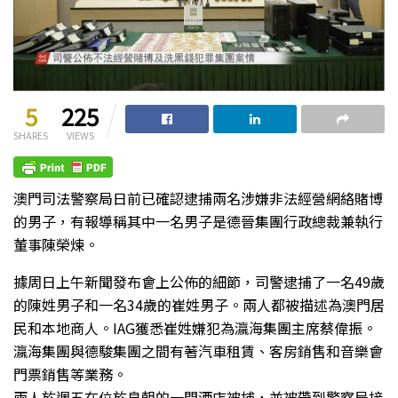
5
225
SHARES
VIEWS
澳門司法警察局日前已確認逮捕兩名涉嫌非法經營網絡賭博
的男子，有報導稱其中一名男子是德晉集團行政總裁兼執行
董事陳榮煉。
據周日上午新聞發布會上公佈的細節，司警逮捕了一名49歲
的陳姓男子和一名34歲的崔姓男子。兩人都被描述為澳門居
民和本地商人。IAG獲悉崔姓嫌犯為瀛海集團主席蔡偉振。
瀛海集團與德駿集團之間有著汽車租賃、客房銷售和音樂會
門票銷售等業務。
兩人於週五在位於皇朝的一間酒店被捕，並被帶到警察局接