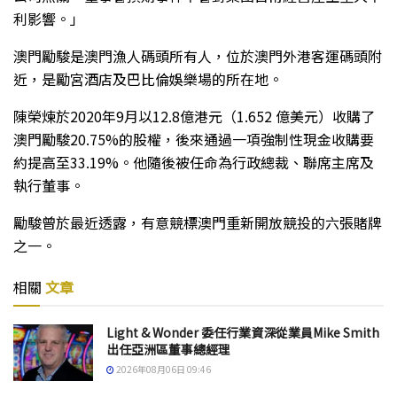
利影響。」
澳門勵駿是澳門漁人碼頭所有人，位於澳門外港客運碼頭附
近，是勵宮酒店及巴比倫娛樂場的所在地。
陳榮煉於2020年9月以12.8億港元（1.652 億美元）收購了
澳門勵駿20.75%的股權，後來通過一項強制性現金收購要
約提高至33.19%。他隨後被任命為行政總裁、聯席主席及
執行董事。
勵駿曾於最近透露，有意競標澳門重新開放競投的六張賭牌
之一。
相關
文章
Light & Wonder 委任行業資深從業員Mike Smith
出任亞洲區董事總經理
2026年08月06日 09:46