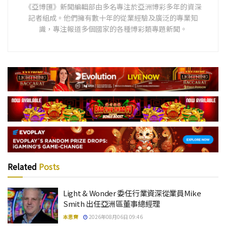
《亞博匯》新聞編輯部由多名專注於亞洲博彩多年的資深
記者組成。他們擁有數十年的從業經驗及廣泛的專業知
識，專注報道多個國家的各種博彩類專題新聞。
Related
Posts
Light & Wonder 委任行業資深從業員Mike
Smith 出任亞洲區董事總經理
本思齊
2026年08月06日 09:46