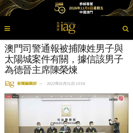
澳門司警通報被捕陳姓男子與
太陽城案件有關，據信該男子
為德晉主席陳榮煉
新聞編輯部
2022年01月31日 10:58