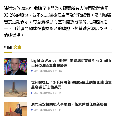
陳榮煉於2020年收購了澳門漁人碼頭所有人澳門勵駿集團
33.2%的股份，並不久之後擔任主席及行政總裁。澳門勵駿
曾於近期表示，有意競標澳門重新開放競投的六張賭牌之
一。目前澳門勵駿在澳娛綜合的牌照下經營勵宮酒店及巴比
倫娛樂場。
相關
文章
Light & Wonder 委任行業資深從業員Mike Smith
出任亞洲區董事總經理
2026年08月06日 09:46
世邦魏理仕：永利阿聯酋項目造價上調後 股東出資
最高達 17.1 億美元
2026年08月06日 09:35
澳門治安警察局人事變動，伍素萍委任為新局長
2026年08月06日 07:43