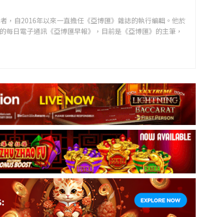
者，自2016年以來一直擔任《亞博匯》雜誌的執行編輯。他於
領先的每日電子通訊《亞博匯早報》，目前是《亞博匯》的主筆，