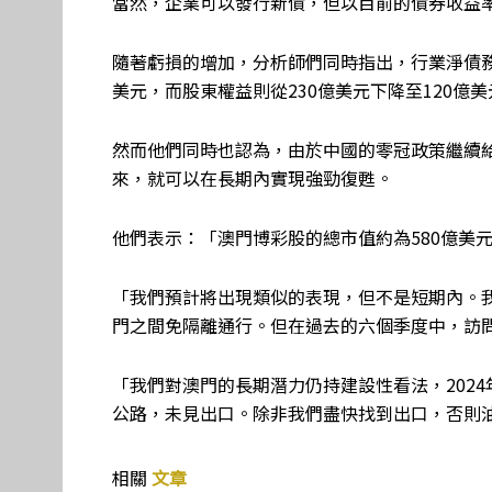
當然，企業可以發行新債，但以目前的債券收益
隨著虧損的增加，分析師們同時指出，行業淨債務已
美元，而股東權益則從230億美元下降至120億美
然而他們同時也認為，由於中國的零冠政策繼續
來，就可以在長期內實現強勁復甦。
他們表示：「澳門博彩股的總市值約為580億美元
「我們預計將出現類似的表現，但不是短期內。我
門之間免隔離通行。但在過去的六個季度中，訪問
「我們對澳門的長期潛力仍持建設性看法，202
公路，未見出口。除非我們盡快找到出口，否則
相關
文章