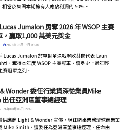
，相當於集團本期擁有人應佔利潤的 50%。
 Lucas Jumalon 勇奪 2026 年 WSOP 主賽
，贏取1,000 萬美元獎金
2026年08月07日 09:30
 Lucas Jumalon 於單對單決戰擊敗芬蘭代表 Lauri
kilahti，奪得本年度 WSOP 主賽冠軍，躋身史上最年輕
 主賽冠軍之列。
ht & Wonder 委任行業資深從業員Mike
th 出任亞洲區董事總經理
2026年08月06日 09:46
供應商 Light & Wonder 宣佈，現任賭桌業務環球商業策
 Mike Smith，獲委任為亞洲區董事總經理，任命由