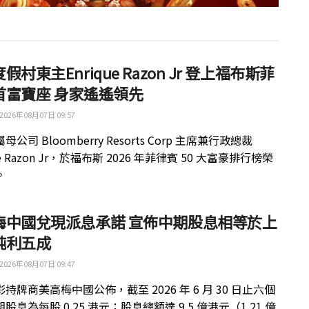
假村東主Enrique Razon Jr 登上福布斯菲
首富寶座 身家遙遙領先
2026年08月07日 09:57
公司 Bloomberry Resorts Corp 主席兼行政總裁
ue Razon Jr，於福布斯 2026 年菲律賓 50 大富豪排行榜榮
。
梅中國兌現派息承諾 宣佈中期股息相等於上
純利五成
2026年08月07日 09:47
持牌商美高梅中國公佈，截至 2026 年 6 月 30 日止六個
股息為每股 0.25 港元；股息總額達 9.5 億港元（1.21 億