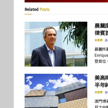
Related
Posts
晨麗度
律賓
本思齊
晨麗所屬母
Enriq
登首位
美高
半年
本思齊
澳門博彩
月之中期