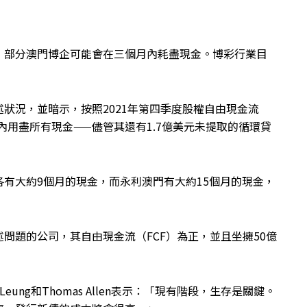
，部分澳門博企可能會在三個月內耗盡現金。博彩行業目
狀況，並暗示，按照2021年第四季度股權自由現金流
綜合或在3個月內用盡所有現金——儘管其還有1.7億美元未提取的循環貸
有大約9個月的現金，而永利澳門有大約15個月的現金，
問題的公司，其自由現金流（FCF）為正，並且坐擁50億
eth Leung和Thomas Allen表示：「現有階段，生存是關鍵。