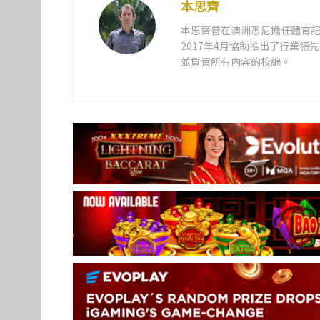
本思齊
本思齊曾在澳洲悉尼擔任體育記
2017年4月協助推出了行業
並負責所有內容的校編。