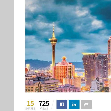
15
725
SHARES
VIEWS