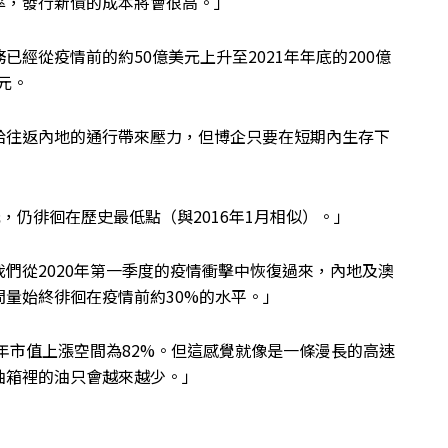
率，發行新債的成本將會很高。」
經從疫情前的約50億美元上升至2021年年底的200億
元。
給往返內地的通行帶來壓力，但博企只要在短期內生存下
，仍徘徊在歷史最低點（與2016年1月相似）。」
們從2020年第一季度的疫情衝擊中恢復過來，內地及澳
量始終徘徊在疫情前約30%的水平。」
4年市值上漲空間為82%。但這感覺就像是一條漫長的高速
油箱裡的油只會越來越少。」