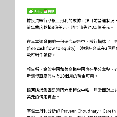
據投資銀行摩根士丹利的數據，按目前營運狀況
前每季度虧損8億美元，現金流失約2.5億美元。
在其本週發佈的一份研究報告中，該行描述了上述
(free cash flow to equity)，澳娛
款可稍作延續。
報告稱，金沙中國和美高梅中國也在爭分奪秒，各
新濠博亞度假村有18個月的現金可用。
銀河娛樂集團是澳門六家博企中唯一無需面對上述
美元的備用資金。
摩根士丹利分析師 Praveen Choudhary、Gar