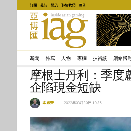
訂閱
雜誌
關於
聯絡我們
廣告
新聞
特寫
人物
專欄
技術談
網絡博
摩根士丹利：季度
企陷現金短缺
本思齊
2022年03月30日 10:36