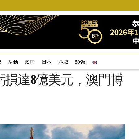
彩
活動
澳門
日本
區域
50强
虧損達8億美元，澳門博