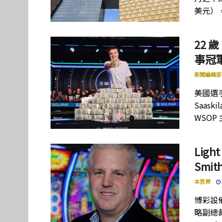
美元）
22 歲
事冠軍
新聞編輯部
美國選手
Saas
WSOP
Lig
Smi
本思齊
博彩設備
略副總裁