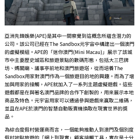
亞洲先鋒娛樂(APE)是其中一間察覺到這概念所蘊含潛力的
公司。該公司已經在The Sandbox元宇宙中構建出一個澳門
的虛擬模組。APE的「迷你澳門(Mini Macau)」展示了該城
市中主要歷史城區和旅遊景點的數碼形態，包括大三巴牌
坊、媽閣廟、議事亭前地和澳門旅遊塔，從而培養The
Sandbox用家對澳門作為一個旅遊目的地的興趣。而為了增
加與用家的接觸，APE就加入了一系列主題虛擬遊戲。這些
遊戲都是在與著名澳門品牌的合作下創製的，用來展示本地
商品及特色。元宇宙用家可以通過參與遊戲來贏取二維碼，
並且在APE於澳門的智慧自動販賣機換取在現實世界的獎
品。
為綜合度假村營運商而言，一個能夠推動人到澳門及個別度
假村地點旅遊的「網上到現實」顧客接觸工具，實在是十分