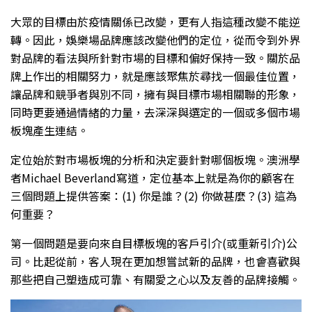
大眾的目標由於疫情關係已改變，更有人指這種改變不能逆
轉。因此，娛樂場品牌應該改變他們的定位，從而令到外界
對品牌的看法與所針對市場的目標和偏好保持一致。關於品
牌上作出的相關努力，就是應該聚焦於尋找一個最佳位置，
讓品牌和競爭者與別不同，擁有與目標市場相關聯的形象，
同時更要通過情緒的力量，去深深與選定的一個或多個市場
板塊產生連結。
定位始於對市場板塊的分析和決定要針對哪個板塊。澳洲學
者Michael Beverland寫道，定位基本上就是為你的顧客在
三個問題上提供答案：(1) 你是誰？(2) 你做甚麼？(3) 這為
何重要？
第一個問題是要向來自目標板塊的客戶引介(或重新引介)公
司。比起從前，客人現在更加想嘗試新的品牌，也會喜歡與
那些把自己塑造成可靠、有關愛之心以及友善的品牌接觸。