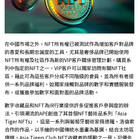
在中國市場之外，NFT所有權已被測試作為增加客戶對品牌
的喜愛和長期忠誠度的工具，尤其是奢侈品牌已開始使用
NFT所有權及社區作為新的VIP客戶關係管理計劃。購買系
列中指定的NFT之一，VIP客戶可以獨家訪問有關NFT社
區，藉此可為這些客戶分成不同階級的會員，並為所有者提
供一系列品牌福利，如獨家接觸到品牌的數字和實體服裝發
布，或獲邀參加數字和面對面的品牌活動。
數字收藏品和NFT為IR行業提供許多促進客戶參與度的辦
法。引領潮流的APE創造了其首個NFT藝術品系列「Asia
Tiger NFTs」，這是一系列與葡萄牙藝術家佩德羅・洛倫索
合作的作品，以手繪的中國傳統水墨畫為基調，結合太坊區
塊鏈。Asia Tigers Club NFT收藏者的獎勵之一是，可優先