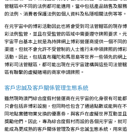
管轄區中不同的法例都可能適用，當中包括產品銷售及服務
的法例、消費者保護法例如個人資料及私隱相關法例等等。
在元宇宙中的博彩活動因此也將會受到司法管轄區的現存博
彩法例監管，並且在受監管的區域中需要遵守牌照要求。元
宇宙平台基本上就是為持牌網上博彩營運商提供一個不同的
渠道，但就不會允許不受管制的人士進行未申領牌照的博彩
活動。因此，包括直布羅陀和馬恩島等世界一些領先的網上
博彩司法管轄區，都可能出現在元宇宙建構與這些司法管轄
區有聯繫的虛擬賭場的商家申請牌照。
客戶忠誠及客戶關係管理生態系統
雖然現時澳門綜合度假村營運商在元宇宙的化身很有可能都
只會包括非博彩設施，但同時也包含了通過點數或能夠在不
同地點實體物業兌換的優惠劵，與客戶在虛擬世界互動並且
獎勵他們。因此，專為綜合度假村而設的各個元宇宙，就可
能成為更成熟的客戶關係管理及客戶忠誠生態系統，用來追