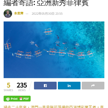
編者寄語: 亞洲新秀菲律賓
本思齊
2022年05月30日 23:55
5
235
SHARES
VIEWS
過去二十年來，澳門一直是無可爭議的亞洲博彩業王者。直