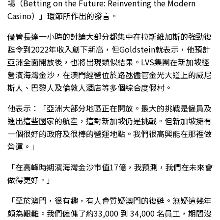
場（Betting on the Future: Reinventing the Modern
Casino）」環節所作出的發言。
儘管長達一小時的討論大部分都集中在拉斯維加斯的強勁復
甦令到2022年收入創下新高，但Goldstein就表示，他預計
亞洲全面開放後，也將出現類似結果。LVS集團在新加坡經
營濱海灣金沙，在澳門經營位於路氹儘管金光大道上的威尼
斯人、巴黎人及倫敦人酒店等多個綜合度假村。
他表示：「亞洲大部分地區正在開放。最大的挑戰是僱員及
進出這些國家的航空，這對新加坡仍是挑戰。但新加坡擁有
一個很好的政府及很棒的營運地點。我們很高興能在那裡做
營運。」
「在高峰時期濱海灣金沙市值17億，我預測，我們在未來會
做得更好。」
「至於澳門，很有趣，有人會質疑澳門的復甦。無疑這幾年
頗為艱難。我們僱傭了約33,000 到 34,000 名員工，期間沒