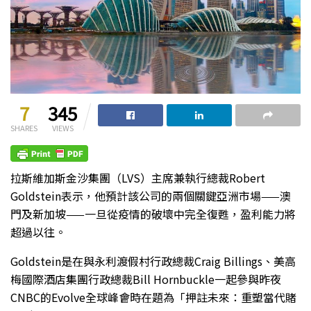
7
345
SHARES
VIEWS
拉斯維加斯金沙集團（LVS）主席兼執行總裁Robert
Goldstein表示，他預計該公司的兩個關鍵亞洲市場——澳
門及新加坡——一旦從疫情的破壞中完全復甦，盈利能力將
超過以往。
Goldstein是在與永利渡假村行政總裁Craig Billings、美高
梅國際酒店集團行政總裁Bill Hornbuckle一起參與昨夜
CNBC的Evolve全球峰會時在題為「押註未來：重塑當代賭