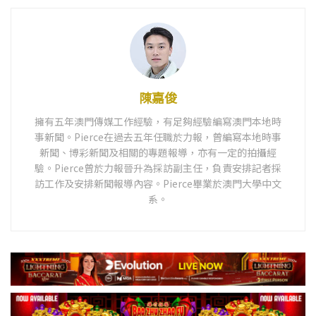
陳嘉俊
擁有五年澳門傳媒工作經驗，有足夠經驗編寫澳門本地時
事新聞。Pierce在過去五年任職於力報，曾編寫本地時事
新聞、博彩新聞及相關的專題報導，亦有一定的拍攝經
驗。Pierce曾於力報晉升為採訪副主任，負責安排記者採
訪工作及安排新聞報導內容。Pierce畢業於澳門大學中文
系。