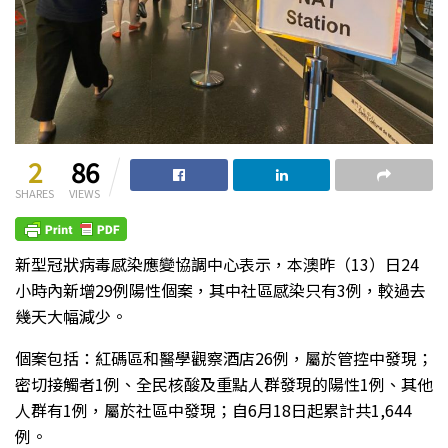
2
86
SHARES
VIEWS
新型冠狀病毒感染應變協調中心表示，本澳昨（13）日24
小時內新增29例陽性個案，其中社區感染只有3例，較過去
幾天大幅減少。
個案包括：紅碼區和醫學觀察酒店26例，屬於管控中發現；
密切接觸者1例、全民核酸及重點人群發現的陽性1例、其他
人群有1例，屬於社區中發現；自6月18日起累計共1,644
例。