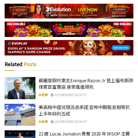
Related
Posts
晨麗度假村東主Enrique Razon Jr 登上福布斯菲
律賓首富寶座 身家遙遙領先
本思齊
2026年08月07日 09:57
美高梅中國兌現派息承諾 宣佈中期股息相等於
上半年純利五成
本思齊
2026年08月07日 09:47
22 歲 Lucas Jumalon 勇奪 2026 年 WSOP 主賽