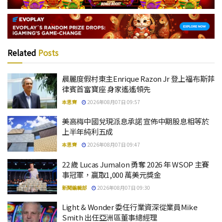
Related
Posts
晨麗度假村東主Enrique Razon Jr 登上福布斯菲
律賓首富寶座 身家遙遙領先
本思齊
2026年08月07日 09:57
美高梅中國兌現派息承諾 宣佈中期股息相等於
上半年純利五成
本思齊
2026年08月07日 09:47
22 歲 Lucas Jumalon 勇奪 2026 年 WSOP 主賽
事冠軍，贏取1,000 萬美元獎金
新聞編輯部
2026年08月07日 09:30
Light & Wonder 委任行業資深從業員Mike
Smith 出任亞洲區董事總經理