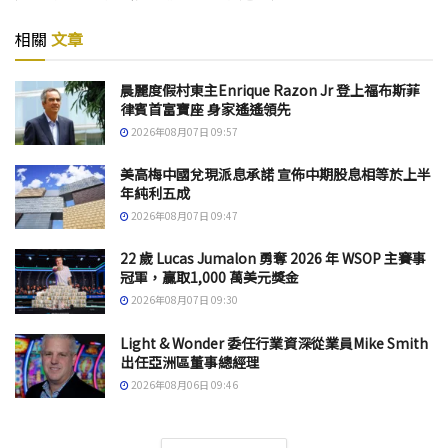
相關
文章
晨麗度假村東主Enrique Razon Jr 登上福布斯菲
律賓首富寶座 身家遙遙領先
2026年08月07日 09:57
美高梅中國兌現派息承諾 宣佈中期股息相等於上半
年純利五成
2026年08月07日 09:47
22 歲 Lucas Jumalon 勇奪 2026 年 WSOP 主賽事
冠軍，贏取1,000 萬美元獎金
2026年08月07日 09:30
Light & Wonder 委任行業資深從業員Mike Smith
出任亞洲區董事總經理
2026年08月06日 09:46