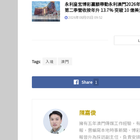
永利皇宮博彩贏額帶動永利澳門2026
第二季營收按年升 13.7% 突破 10 億美
2026年08月05日 09:52
Tags:
入境
澳門
Share
1
陳嘉俊
擁有五年澳門傳媒工作經驗，有
報，曾編寫本地時事新聞、博彩
報晉升為採訪副主任，負責安排