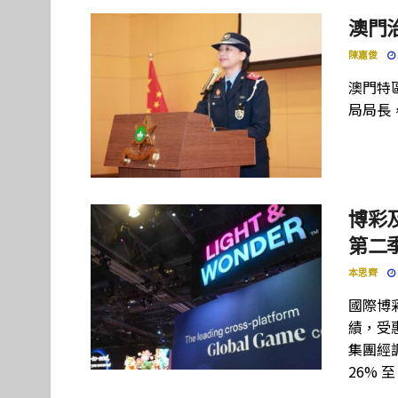
澳門
陳嘉俊
澳門特
局局長
博彩及
第二季
本思齊
國際博彩設
績，受惠
集團經調
26% 至