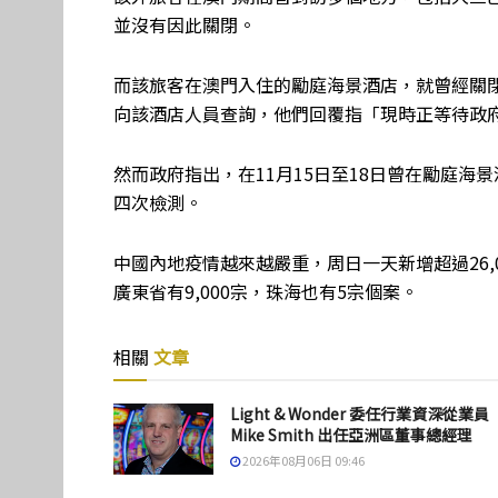
並沒有因此關閉。
而該旅客在澳門入住的勵庭海景酒店，就曾經關
向該酒店人員查詢，他們回覆指「現時正等待政
然而政府指出，在11月15日至18日曾在勵庭
四次檢測。
中國內地疫情越來越嚴重，周日一天新增超過26
廣東省有9,000宗，珠海也有5宗個案。
相關
文章
Light & Wonder 委任行業資深從業員
Mike Smith 出任亞洲區董事總經理
2026年08月06日 09:46