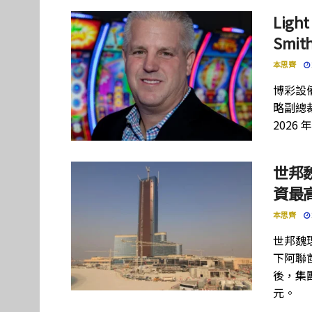
Lig
Smi
本思齊
博彩設備
略副總裁
2026 
世邦
資最高
本思齊
世邦魏
下阿聯酋項
後，集團
元。