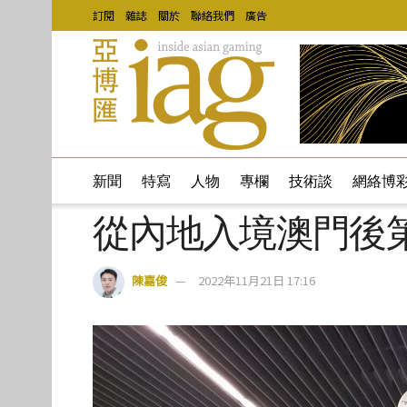
訂閱
雜誌
關於
聯絡我們
廣告
新聞
特寫
人物
專欄
技術談
網絡博
從內地入境澳門後
陳嘉俊
2022年11月21日 17:16