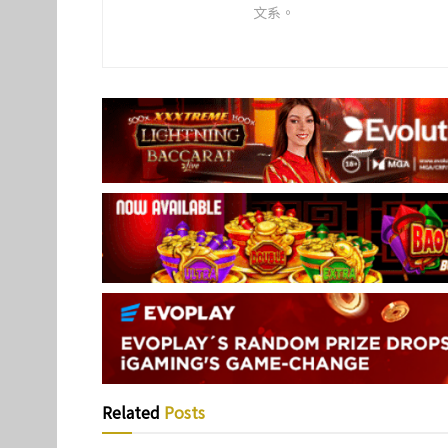
文系。
Related
Posts