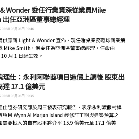
ht & Wonder 委任行業資深從業員Mike
th 出任亞洲區董事總經理
2026年08月06日 09:46
供應商 Light & Wonder 宣佈，現任賭桌業務環球商業策
 Mike Smith，獲委任為亞洲區董事總經理，任命由
年 10 月 1 日起生效。
魏理仕：永利阿聯酋項目造價上調後 股東出
達 17.1 億美元
2026年08月06日 09:35
理仕證券研究部於周三發表研究報告，表示永利渡假村旗
目 Wynn Al Marjan Island 經修訂工期與建築預算之
需要投入的自有股本將介乎 15.9 億美元至 17.1 億美