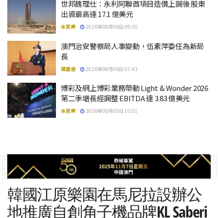
世邦魏理仕：永利阿聯酋項目造價上調後 股東
出資最高達 17.1 億美元
本思齊
2026年08月06日 09:35
澳門治安警察局人事變動，伍素萍委任為新局
長
陳嘉俊
2026年08月06日 07:43
博彩及網上博彩業務帶動 Light & Wonder 2026
第二季增長經調整 EBITDA 達 3.83 億美元
本思齊
2026年08月05日 10:01
韓國江原樂園在馬尼拉設辦公
地推廣自創角子機品牌KL Saberi