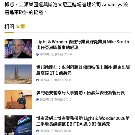
據悉，江源樂園還與斯洛文尼亞賭場管理公司 Advansys 簽
署進軍歐洲的協議。
相關
文章
Light & Wonder 委任行業資深從業員Mike Smith
出任亞洲區董事總經理
2026年08月06日 09:46
世邦魏理仕：永利阿聯酋項目造價上調後 股東出資
最高達 17.1 億美元
2026年08月06日 09:35
澳門治安警察局人事變動，伍素萍委任為新局長
2026年08月06日 07:43
博彩及網上博彩業務帶動 Light & Wonder 2026第
二季增長經調整 EBITDA 達 3.83 億美元
2026年08月05日 10:01