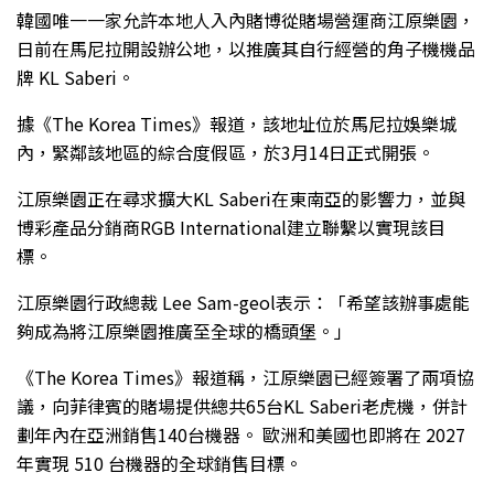
韓國唯一一家允許本地人入內賭博從賭場營運商江原樂園，
日前在馬尼拉開設辦公地，以推廣其自行經營的角子機機品
牌 KL Saberi。
據《The Korea Times》報道，該地址位於馬尼拉娛樂城
內，緊鄰該地區的綜合度假區，於3月14日正式開張。
江原樂園正在尋求擴大KL Saberi在東南亞的影響力，並與
博彩產品分銷商RGB International建立聯繫以實現該目
標。
江原樂園行政總裁 Lee Sam-geol表示：「希望該辦事處能
夠成為將江原樂園推廣至全球的橋頭堡。」
《The Korea Times》報道稱，江原樂園已經簽署了兩項協
議，向菲律賓的賭場提供總共65台KL Saberi老虎機，併計
劃年內在亞洲銷售140台機器。 歐洲和美國也即將在 2027
年實現 510 台機器的全球銷售目標。