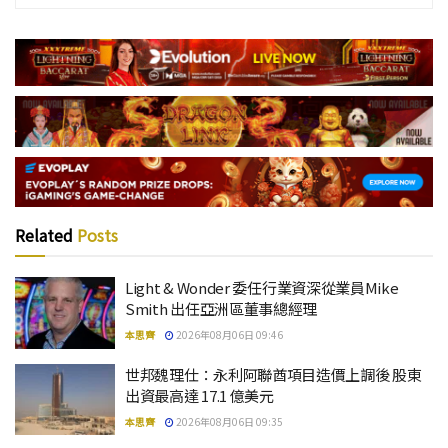
Related
Posts
Light & Wonder 委任行業資深從業員Mike
Smith 出任亞洲區董事總經理
本思齊
2026年08月06日 09:46
世邦魏理仕：永利阿聯酋項目造價上調後 股東
出資最高達 17.1 億美元
本思齊
2026年08月06日 09:35