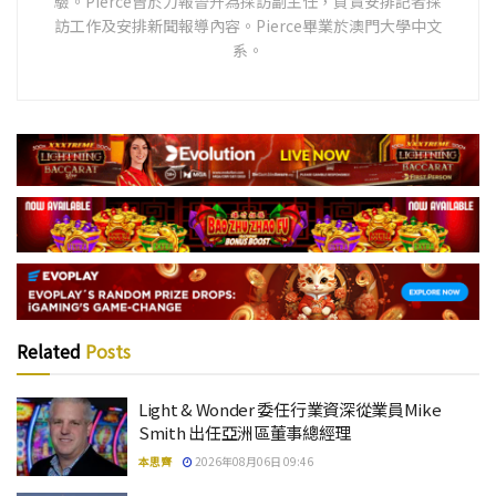
驗。Pierce曾於力報晉升為採訪副主任，負責安排記者採
訪工作及安排新聞報導內容。Pierce畢業於澳門大學中文
系。
Related
Posts
Light & Wonder 委任行業資深從業員Mike
Smith 出任亞洲區董事總經理
本思齊
2026年08月06日 09:46