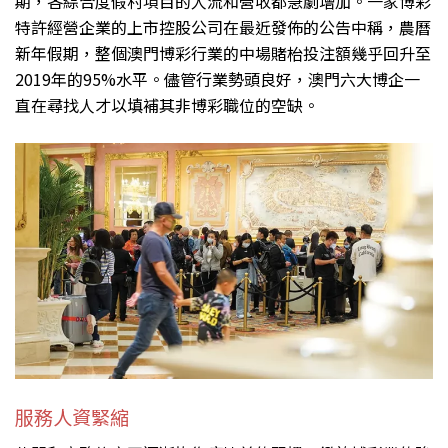
期，各綜合度假村項目的人流和營收都急劇增加。一家博彩
特許經營企業的上市控股公司在最近發佈的公告中稱，農曆
新年假期，整個澳門博彩行業的中場賭枱投注額幾乎回升至
2019年的95%水平。儘管行業勢頭良好，澳門六大博企一
直在尋找人才以填補其非博彩職位的空缺。
服務人資緊縮