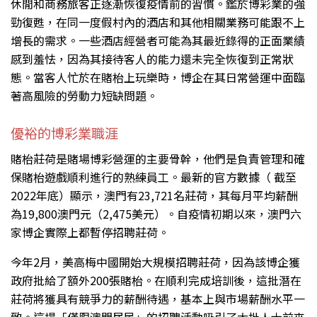
休閒和商務旅客正逐漸恢復疫情前的習慣。鑑於博彩業的強
勁復甦，在同一度假村內的酒店和其他相關業務可能跟不上
增長的需求。一些酒店經營者可能為其最近錄得的正面業績
感到羞怯，因為其接待客人的能力還未完全恢復到正常狀
態。當客人忙於在賭枱上玩樂時，博企在其日常營運中面臨
著高風險的勞動力短缺問題。
優裕的博彩業職涯
賭枱莊荷是賭場博彩營運的主要骨幹，他們是負責管理和確
保賭枱遊戲順利進行的熟練員工。最新的官方數據（ 截至
2022年底）顯示，澳門有23,721名莊荷，其每月平均薪酬
為19,800澳門元（2,475美元）。自疫情初期以來，澳門六
家博企實際上都暫停招聘莊荷。
今年2月，美高梅中國開始大規模招聘莊荷，因為該博企獲
政府批給了額外200張賭枱。在順利完成培訓後，這批潛在
莊荷將獲具有競爭力的薪酬待遇，基本上與市場薪酬水平一