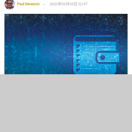
Paul Newson
2023年03月03日 02:47
2
113
SHARES
VIEWS
前新南威爾士士州博彩監察官員Paul Newson分析現時該州