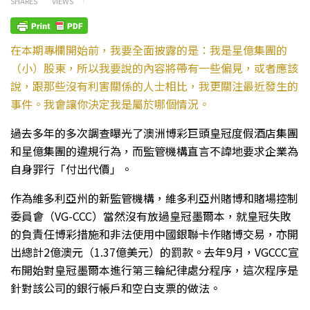
SHARES
VIEWS
在本期專欄開始前，我要全面披露的是：我是星億集團的
（小）股東，所以我要說的內容將帶有一些偏見，或者應該
說，跟那些沒有利害關係的人士相比，我更關注最近發生的
事件。我會讓你決定我是屬於哪個情況。
過去多年的多次調查曝光了澳洲博彩巨頭皇冠度假酒店集團
和星億集團的違規行為，而監管機構直言不諱地要求企業為
自身罪行「付出代價」。
作為維多利亞州的新監管機構，維多利亞州賭博和賭場控制
委員會（VG-CCC）當然沒有放過皇冠墨爾本，就皇冠失敗
的負責任博彩措施和非法使用中國銀聯卡作賭博交易，亦開
出總計2億澳元（1.37億美元）的罰款。去年9月，VGCCC宣
布開始對皇冠墨爾本進行第三輪紀律處分程序，這次程序是
針對該公司的銀行帳戶和空白支票的做法。