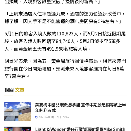
出預期，入境旅客數量突破了疫情後的新高。」
「上周末酒店入住率超過九成，酒店的運力也逐步改善中，
據了解，因人手不足不能營運的酒店房間只有5%左右。」
5月1日的旅客入境人數約110,823人，而5月2日接近假期尾
段，旅客入境人數回落至84,740人，5月3日減少至5萬多
人。而黃金周五天有491,968名旅客入境。
胡景光表示，因為五一黃金周旅行團價格高昂，相信來澳門
旅行團在今日開始增加，預測未來入境旅客維持在每日6萬
至7萬左右。
相關
文章
美高梅中國兌現派息承諾 宣佈中期股息相等於上半
年純利五成
2026年08月07日 09:47
Light & Wonder 委任行業資深從業員Mike Smith