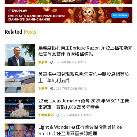
Related
Posts
晨麗度假村東主Enrique Razon Jr 登上福布斯菲
律賓首富寶座 身家遙遙領先
本思齊
2026年08月07日 09:57
美高梅中國兌現派息承諾 宣佈中期股息相等於
上半年純利五成
本思齊
2026年08月07日 09:47
22 歲 Lucas Jumalon 勇奪 2026 年 WSOP 主賽
事冠軍，贏取1,000 萬美元獎金
新聞編輯部
2026年08月07日 09:30
Light & Wonder 委任行業資深從業員Mike
Smith 出任亞洲區董事總經理