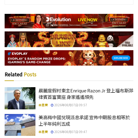
Related
Posts
晨麗度假村東主Enrique Razon Jr 登上福布斯菲
律賓首富寶座 身家遙遙領先
本思齊
2026年08月07日 09:57
美高梅中國兌現派息承諾 宣佈中期股息相等於
上半年純利五成
本思齊
2026年08月07日 09:47