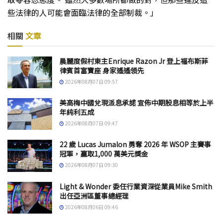
些法律的人可能會面臨法律的全部制裁。」
相關
文章
晨麗度假村東主Enrique Razon Jr 登上福布斯菲
律賓首富寶座 身家遙遙領先
2026年08月07日 09:57
美高梅中國兌現派息承諾 宣佈中期股息相等於上半
年純利五成
2026年08月07日 09:47
22 歲 Lucas Jumalon 勇奪 2026 年 WSOP 主賽事
冠軍，贏取1,000 萬美元獎金
2026年08月07日 09:30
Light & Wonder 委任行業資深從業員Mike Smith
出任亞洲區董事總經理
2026年08月06日 09:46