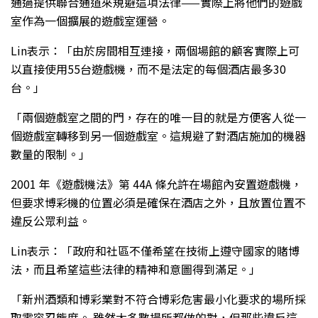
通過提供聯合通道來規避這項法律——實際上將他們的遊戲
室作為一個擴展的遊戲室運營。
Lin表示：「由於房間相互連接，兩個場館的顧客實際上可
以直接使用55台遊戲機，而不是法定的每個酒店最多30
台。」
「兩個遊戲室之間的門，存在的唯一目的就是方便客人從一
個遊戲室轉移到另一個遊戲室。這規避了對酒店施加的機器
數量的限制。」
2001 年《遊戲機法》第 44A 條允許在場館內安置遊戲機，
但要求博彩機的位置必須是確保在酒店之外，且放置位置不
違反公眾利益。
Lin表示：「政府和社區不僅希望在技術上遵守國家的賭博
法，而且希望這些法律的精神和意圖得到滿足。」
「新州酒類和博彩業對不符合博彩危害最小化要求的場所採
取零容忍態度。 雖然大多數場所都做的對，但那些違反這