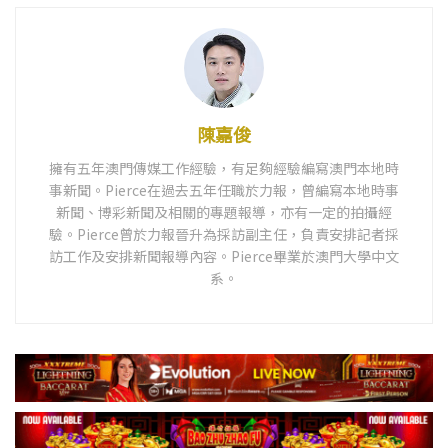
陳嘉俊
擁有五年澳門傳媒工作經驗，有足夠經驗編寫澳門本地時
事新聞。Pierce在過去五年任職於力報，曾編寫本地時事
新聞、博彩新聞及相關的專題報導，亦有一定的拍攝經
驗。Pierce曾於力報晉升為採訪副主任，負責安排記者採
訪工作及安排新聞報導內容。Pierce畢業於澳門大學中文
系。