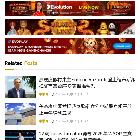
Related
Posts
晨麗度假村東主Enrique Razon Jr 登上福布斯菲
律賓首富寶座 身家遙遙領先
本思齊
2026年08月07日 09:57
美高梅中國兌現派息承諾 宣佈中期股息相等於
上半年純利五成
本思齊
2026年08月07日 09:47
22 歲 Lucas Jumalon 勇奪 2026 年 WSOP 主賽
事冠軍，贏取1,000 萬美元獎金