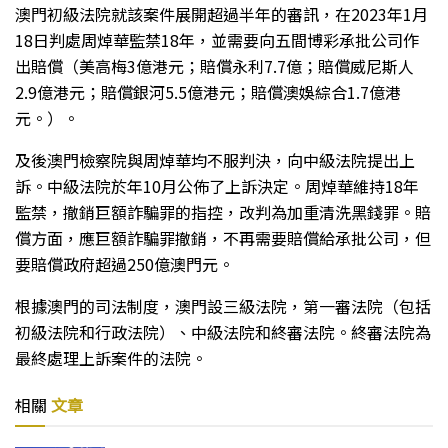
澳門初級法院就該案件展開超過半年的審訊，在2023年1月
18日判處周焯華監禁18年，並需要向五間博彩承批公司作
出賠償（美高梅3億港元；賠償永利7.7億；賠償威尼斯人
2.9億港元；賠償銀河5.5億港元；賠償澳娛綜合1.7億港
元。）。
及後澳門檢察院與周焯華均不服判決，向中級法院提出上
訴。中級法院於年10月公佈了上訴決定。周焯華維持18年
監禁，撤銷巨額詐騙罪的指控，改判為加重清洗黑錢罪。賠
償方面，應巨額詐騙罪撤銷，不再需要賠償給承批公司，但
要賠償政府超過250億澳門元。
根據澳門的司法制度，澳門設三級法院，第一審法院（包括
初級法院和行政法院）、中級法院和終審法院。終審法院為
最終處理上訴案件的法院。
相關
文章