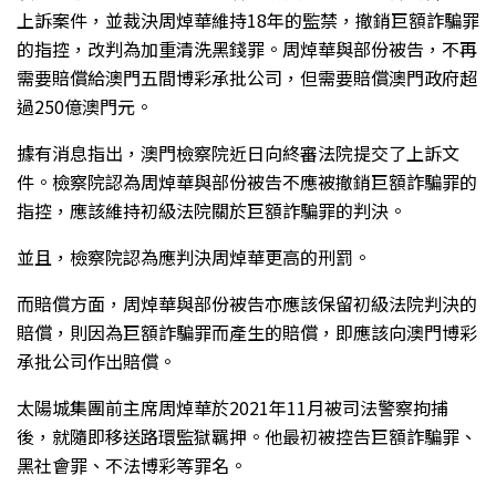
上訴案件，並裁決周焯華維持18年的監禁，撤銷巨額詐騙罪
的指控，改判為加重清洗黑錢罪。周焯華與部份被告，不再
需要賠償給澳門五間博彩承批公司，但需要賠償澳門政府超
過250億澳門元。
據有消息指出，澳門檢察院近日向終審法院提交了上訴文
件。檢察院認為周焯華與部份被告不應被撤銷巨額詐騙罪的
指控，應該維持初級法院關於巨額詐騙罪的判決。
並且，檢察院認為應判決周焯華更高的刑罰。
而賠償方面，周焯華與部份被告亦應該保留初級法院判決的
賠償，則因為巨額詐騙罪而產生的賠償，即應該向澳門博彩
承批公司作出賠償。
太陽城集團前主席周焯華於2021年11月被司法警察拘捕
後，就隨即移送路環監獄羈押。他最初被控告巨額詐騙罪、
黑社會罪、不法博彩等罪名。