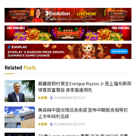
Related
Posts
晨麗度假村東主Enrique Razon Jr 登上福布斯菲
律賓首富寶座 身家遙遙領先
本思齊
2026年08月07日 09:57
美高梅中國兌現派息承諾 宣佈中期股息相等於
上半年純利五成
本思齊
2026年08月07日 09:47
22 歲 Lucas Jumalon 勇奪 2026 年 WSOP 主賽