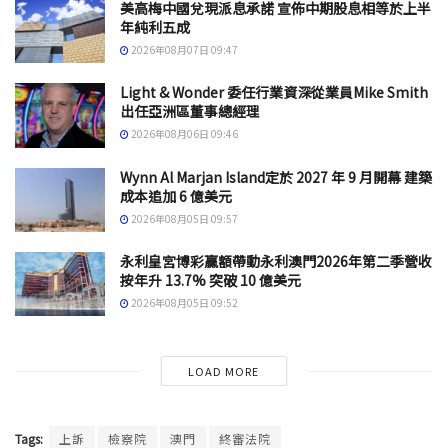
美高梅中國兌現派息承諾 宣佈中期股息相等於上半
年純利五成
2026年08月07日 09:47
Light & Wonder 委任行業資深從業員Mike Smith
出任亞洲區董事總經理
2026年08月06日 09:46
Wynn Al Marjan Island定於 2027 年 9 月開幕 建築
成本追加 6 億美元
2026年08月05日 09:57
永利皇宮博彩贏額帶動永利澳門2026年第二季營收
按年升 13.7% 突破 10 億美元
2026年08月05日 09:52
LOAD MORE
Tags:
上訴
檢察院
澳門
終審法院