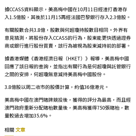
據CCASS資料顯示，美高梅中國在10月11日經渣打香港存
入1.5億股，其後於11月15再經法國巴黎銀行存入2.3億股。
有關股數合共3.8億，股數與何超瓊持股數目相同。外界有
意見猜測，將股份存入CCASS的行為，股東能更快透過證券
商或銀行進行股份買賣，該行為被視為股東減持前的部署。
據香港媒體《香港經濟日報（HKET）》報導，美高梅中國
回應了該日報的查詢，並指出有關行為是何超瓊與託管銀行
之間的安排，何超瓊無意減持美高梅中國股份。
3.8億股以周二收市的股價計算，約值36億港元。
美高梅中國在澳門賭牌競投後，獲得的評分為最高，而且經
澳門政府重新分配賭枱數量後，美高梅獲得750張賭枱，數
量較過去增加35.6%。
相關
文章