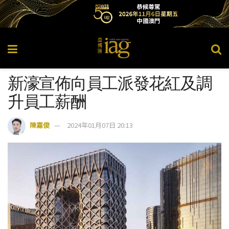
新濠宣佈向員工派發花紅及調
升員工薪酬
陳嘉俊
2024年01月07日 20:13