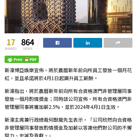
17
864
SHARES
VIEWS
新濠博亞娛樂宣佈，將於農曆新年前向所員工發放一個月花
紅，並且承諾將於4月1日起調升員工薪酬。
新濠指出，將於農曆新年前向所有合資格澳門非管理層同事
發放一個月酌情獎金；同時該公司宣佈，所有合資格澳門非
管理層同事將獲加薪2.5%，並於2024年4月1日生效。
新濠主席兼行政總裁何猷龍先生表示，「公司欣然向合資格
非管理層同事發放酌情獎金及加薪以答謝他們對公司的不懈
努力、忠誠及貢獻。」