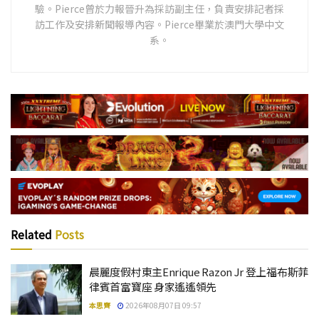
驗。Pierce曾於力報晉升為採訪副主任，負責安排記者採
訪工作及安排新聞報導內容。Pierce畢業於澳門大學中文
系。
Related
Posts
晨麗度假村東主Enrique Razon Jr 登上福布斯菲
律賓首富寶座 身家遙遙領先
本思齊
2026年08月07日 09:57