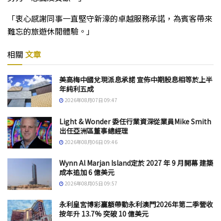
「衷心感謝同事一直堅守新濠的卓越服務承諾，為賓客帶來
難忘的旅遊休閒體驗。」
相關
文章
美高梅中國兌現派息承諾 宣佈中期股息相等於上半
年純利五成
2026年08月07日 09:47
Light & Wonder 委任行業資深從業員Mike Smith
出任亞洲區董事總經理
2026年08月06日 09:46
Wynn Al Marjan Island定於 2027 年 9 月開幕 建築
成本追加 6 億美元
2026年08月05日 09:57
永利皇宮博彩贏額帶動永利澳門2026年第二季營收
按年升 13.7% 突破 10 億美元