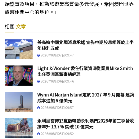
端盛事及項目，推動旅遊業高質量多元發展，鞏固澳門世界
旅遊休閒中心的地位。」
相關
文章
美高梅中國兌現派息承諾 宣佈中期股息相等於上半
年純利五成
2026年08月07日 09:47
Light & Wonder 委任行業資深從業員Mike Smith
出任亞洲區董事總經理
2026年08月06日 09:46
Wynn Al Marjan Island定於 2027 年 9 月開幕 建築
成本追加 6 億美元
2026年08月05日 09:57
永利皇宮博彩贏額帶動永利澳門2026年第二季營收
按年升 13.7% 突破 10 億美元
2026年08月05日 09:52