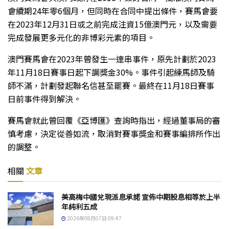
會續期24年零6個月，但同時在合同中提出條件，賽馬會要
在2023年12月31日或之前完成注資15億澳門元，以及需要
完成發展更多元化的非博彩元素的項目。
澳門賽馬會在2023年曾發生一連串事件，原先計劃於2023
年11月18日賽事日起下調獎金30%。事件引起練馬師及騎
師不滿，計劃發起聯名信甚至罷賽。最終在11月18日賽事
日前事件得到解決。
賽馬會就此曾回覆《亞博匯》查詢時指出，經過董事局的審
慎考慮，決定從善如流，取消對賽事獎金和賽事編排所作出
的調整。
相關
文章
美高梅中國兌現派息承諾 宣佈中期股息相等於上半
年純利五成
2026年08月07日 09:47