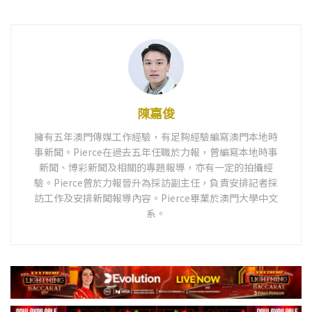
陳嘉俊
擁有五年澳門傳媒工作經驗，有足夠經驗編寫澳門本地時
事新聞。Pierce在過去五年任職於力報，曾編寫本地時事
新聞、博彩新聞及相關的專題報導，亦有一定的拍攝經
驗。Pierce曾於力報晉升為採訪副主任，負責安排記者採
訪工作及安排新聞報導內容。Pierce畢業於澳門大學中文
系。