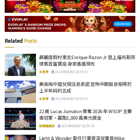
Related
Posts
晨麗度假村東主Enrique Razon Jr 登上福布斯菲
律賓首富寶座 身家遙遙領先
本思齊
2026年08月07日 09:57
美高梅中國兌現派息承諾 宣佈中期股息相等於
上半年純利五成
本思齊
2026年08月07日 09:47
22 歲 Lucas Jumalon 勇奪 2026 年 WSOP 主賽
事冠軍，贏取1,000 萬美元獎金
新聞編輯部
2026年08月07日 09:30
Light & Wonder 委任行業資深從業員Mike