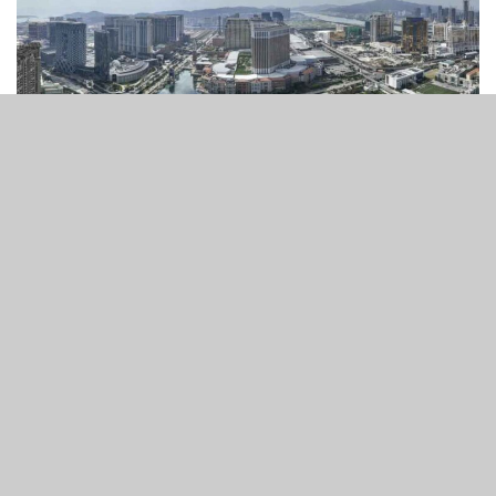
6
279
SHARES
VIEWS
根據投資銀行花旗的數據，截至2023年12月31日的三個月
內，澳門全行業EBITDA預計將環比增長6%，至19.5億美
元，其中澳博度假村和永利澳門的環比漲幅最大。
分析師George Choi 和Ryan Cheung在週日的一份報告中表
示，他們預計澳門兩大營運商銀河娛樂集團和金沙中國當期
可能丟失部分市場份額被其他較小規模承批公司填補。