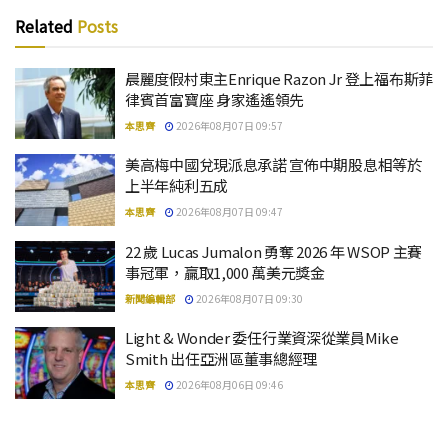
Related
Posts
晨麗度假村東主Enrique Razon Jr 登上福布斯菲
律賓首富寶座 身家遙遙領先
本思齊
2026年08月07日 09:57
美高梅中國兌現派息承諾 宣佈中期股息相等於
上半年純利五成
本思齊
2026年08月07日 09:47
22 歲 Lucas Jumalon 勇奪 2026 年 WSOP 主賽
事冠軍，贏取1,000 萬美元獎金
新聞編輯部
2026年08月07日 09:30
Light & Wonder 委任行業資深從業員Mike
Smith 出任亞洲區董事總經理
本思齊
2026年08月06日 09:46