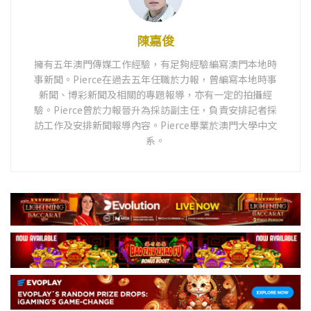
陳嘉俊
擁有五年澳門傳媒工作經驗，有足夠經驗編寫澳門本地時
事新聞。Pierce在過去五年任職於力報，曾編寫本地時事
新聞、博彩新聞及相關的專題報導，亦有一定的拍攝經
驗。Pierce曾於力報晉升為採訪副主任，負責安排記者採
訪工作及安排新聞報導內容。Pierce畢業於澳門大學中文
系。