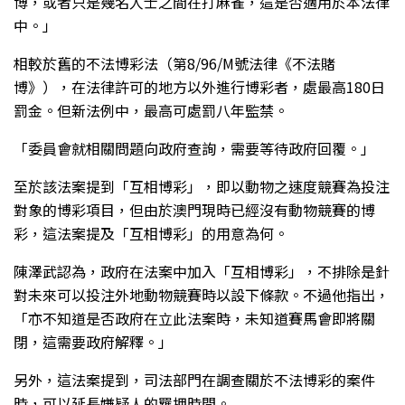
博，或者只是幾名人士之間在打麻雀，這是否適用於本法律
中。」
相較於舊的不法博彩法（第8/96/M號法律《不法賭
博》），在法律許可的地方以外進行博彩者，處最高180日
罰金。但新法例中，最高可處罰八年監禁。
「委員會就相關問題向政府查詢，需要等待政府回覆。」
至於該法案提到「互相博彩」，即以動物之速度競賽為投注
對象的博彩項目，但由於澳門現時已經沒有動物競賽的博
彩，這法案提及「互相博彩」的用意為何。
陳澤武認為，政府在法案中加入「互相博彩」，不排除是針
對未來可以投注外地動物競賽時以設下條款。不過他指出，
「亦不知道是否政府在立此法案時，未知道賽馬會即將關
閉，這需要政府解釋。」
另外，這法案提到，司法部門在調查關於不法博彩的案件
時，可以延長嫌疑人的羈押時間。