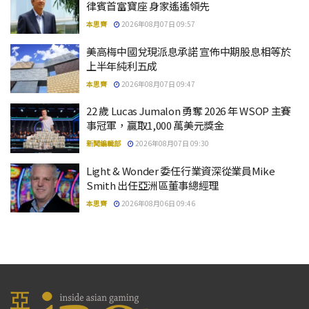
律賓首富寶座 身家遙遙領先
本思齊
2026年08月07日 09:57
美高梅中國兌現派息承諾 宣佈中期股息相等於
上半年純利五成
本思齊
2026年08月07日 09:47
22 歲 Lucas Jumalon 勇奪 2026 年 WSOP 主賽
事冠軍，贏取1,000 萬美元獎金
新聞編輯部
2026年08月07日 09:30
Light & Wonder 委任行業資深從業員Mike
Smith 出任亞洲區董事總經理
本思齊
2026年08月06日 09:46