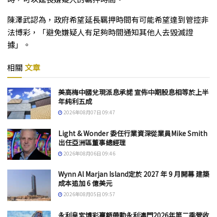
陳澤武認為，政府希望延長羈押時間有可能希望達到管控非
法博彩，「避免嫌疑人有足夠時間通知其他人去毀滅證
據」。
相關
文章
美高梅中國兌現派息承諾 宣佈中期股息相等於上半
年純利五成
2026年08月07日 09:47
Light & Wonder 委任行業資深從業員Mike Smith
出任亞洲區董事總經理
2026年08月06日 09:46
Wynn Al Marjan Island定於 2027 年 9 月開幕 建築
成本追加 6 億美元
2026年08月05日 09:57
永利皇宮博彩贏額帶動永利澳門2026年第二季營收