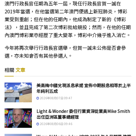
澳門行政長官任期為五年一屆，現任行政長官賀一誠在
2019年當選，在他當選第二年澳門便遇上新冠肺炎，博彩
業受到重創；但在他的任期內，他成為制定了新的《博彩
法》，並且完成了第二次博彩批給競投；然而，在他的任期
內澳門博彩業亦經歷了重大變革，博彩中介幾乎進入消亡。
今年將再次舉行行政長官選舉，但賀一誠未公佈是否會參
選，亦未知會否有其他參選人。
相關
文章
美高梅中國兌現派息承諾 宣佈中期股息相等於上半
年純利五成
2026年08月07日 09:47
Light & Wonder 委任行業資深從業員Mike Smith
出任亞洲區董事總經理
2026年08月06日 09:46