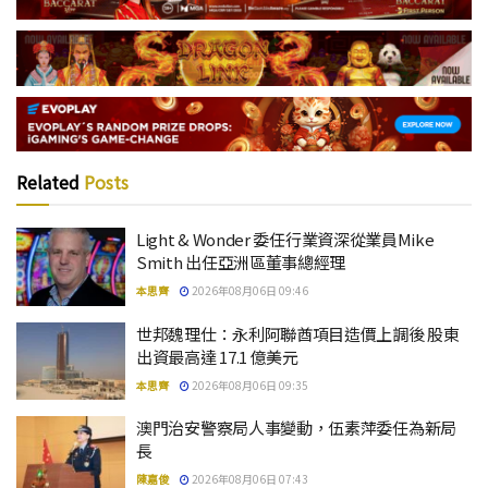
Related
Posts
Light & Wonder 委任行業資深從業員Mike
Smith 出任亞洲區董事總經理
本思齊
2026年08月06日 09:46
世邦魏理仕：永利阿聯酋項目造價上調後 股東
出資最高達 17.1 億美元
本思齊
2026年08月06日 09:35
澳門治安警察局人事變動，伍素萍委任為新局
長
陳嘉俊
2026年08月06日 07:43