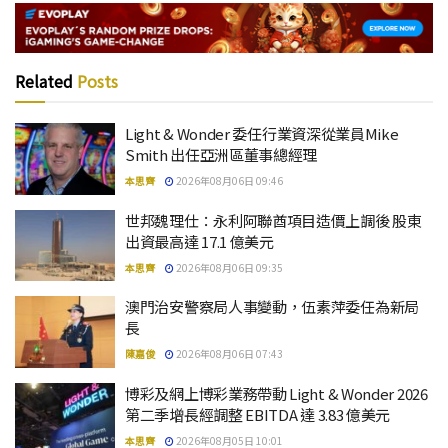
Related
Posts
Light & Wonder 委任行業資深從業員Mike
Smith 出任亞洲區董事總經理
本思齊
2026年08月06日 09:46
世邦魏理仕：永利阿聯酋項目造價上調後 股東
出資最高達 17.1 億美元
本思齊
2026年08月06日 09:35
澳門治安警察局人事變動，伍素萍委任為新局
長
陳嘉俊
2026年08月06日 07:43
博彩及網上博彩業務帶動 Light & Wonder 2026
第二季增長經調整 EBITDA 達 3.83 億美元
本思齊
2026年08月05日 10:01