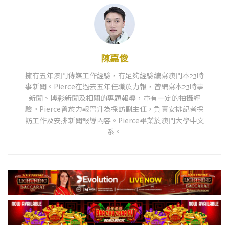
陳嘉俊
擁有五年澳門傳媒工作經驗，有足夠經驗編寫澳門本地時
事新聞。Pierce在過去五年任職於力報，曾編寫本地時事
新聞、博彩新聞及相關的專題報導，亦有一定的拍攝經
驗。Pierce曾於力報晉升為採訪副主任，負責安排記者採
訪工作及安排新聞報導內容。Pierce畢業於澳門大學中文
系。