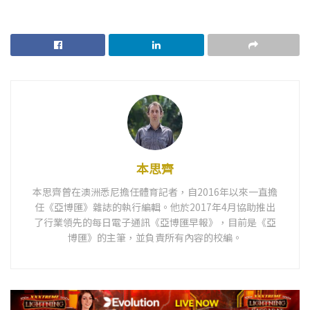
本思齊
本思齊曾在澳洲悉尼擔任體育記者，自2016年以來一直擔
任《亞博匯》雜誌的執行編輯。他於2017年4月協助推出
了行業領先的每日電子通訊《亞博匯早報》，目前是《亞
博匯》的主筆，並負責所有內容的校編。