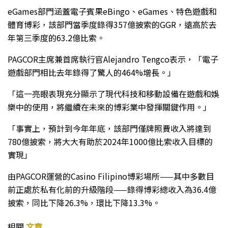
eGames部門涵蓋電子賓果eBingo、eGames、特色遊戲和
體育博彩，該部門當季度錄得357億披索的GGR，遠高於去
年第三季度的63.2億比索。
PAGCOR主席兼首席執行官Alejandro Tengco表示，「電子
遊戲部門相比去年錄得了驚人的464%增長。」
「這一亮眼表現充分顯示了現代科技和移動設備在遊戲和娛
樂中的使用，將繼續在未來的博彩業中發揮關鍵作用。」
「事實上，預計到今年年底，該部門僅牌照費收入將達到
780億披索，將大大有助於2024年1000億比索收入目標的
實現」
由PAGCOR運營的Casino Filipino博彩場所——其中多數目
前正處於私有化前的升級階段——錄得博彩總收入為36.4億
披索，同比下降26.3%，環比下降13.3%。
相關
文章