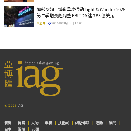
博彩及網上博彩業務帶動 Light & Wonder 2026
第二季增長經調整 EBITDA 達 3.83 億美元
本思齊
2026年08月05日 10:01
© 2026
IAG
新聞
特寫
人物
專欄
技術談
網絡博彩
活動
澳門
日本
區域
50强