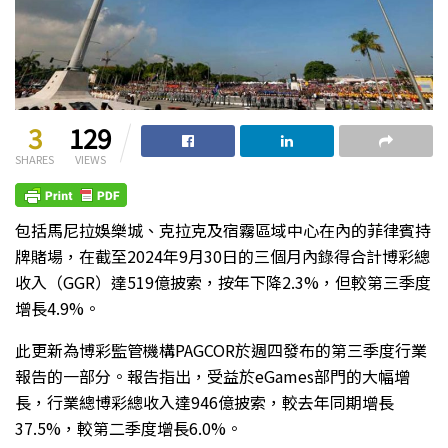
3
129
SHARES
VIEWS
包括馬尼拉娛樂城、克拉克及宿霧區域中心在內的菲律賓持
牌賭場，在截至2024年9月30日的三個月內錄得合計博彩總
收入（GGR）達519億披索，按年下降2.3%，但較第三季度
增長4.9%。
此更新為博彩監管機構PAGCOR於週四發布的第三季度行業
報告的一部分。報告指出，受益於eGames部門的大幅增
長，行業總博彩總收入達946億披索，較去年同期增長
37.5%，較第二季度增長6.0%。