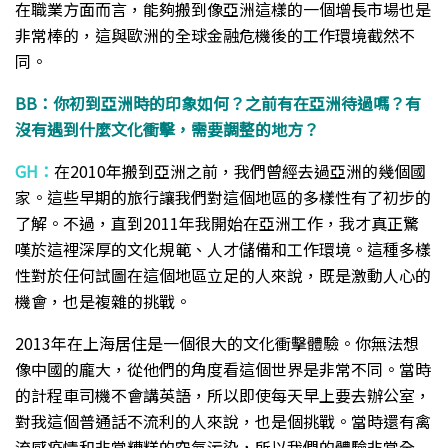
在職業方面而言，能夠搬到像亞洲這樣的一個增長市場也是
非常棒的，這與歐洲的全球金融危機後的工作環境截然不
同。
BB：你初到亞洲時的印象如何？之前有在亞洲待過嗎？有
沒有遇到什麼文化衝擊，需要調整的地方？
GH：
在2010年搬到亞洲之前，我們曾經去過亞洲的幾個國
家。這些早期的旅行讓我們對這個地區的多樣性有了初步的
了解。不過，直到2011年我開始在亞洲工作，我才真正驚
嘆於這裡深厚的文化規範、人才儲備和工作環境。這種多樣
性對於任何試圖在這個地區立足的人來說，既是激動人心的
機會，也是複雜的挑戰。
2013年在上海居住是一個很大的文化衝擊體驗。你無法想
像中國的龐大，從他們的角度看這個世界是非常不同。當時
的計程車司機不會講英語，所以即使每天早上要去辦公室，
對我這個普通話不流利的人來說，也是個挑戰。當時還有禽
流感疫情和非常糟糕的空氣污染，所以我們的體驗非常全