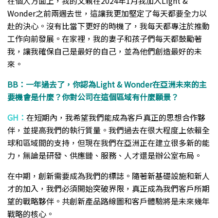
在個人方面上，我的父親在2024年1月我加入Light &
Wonder之前兩週去世，這讓我更加堅定了每天都要全力以
赴的決心。沒有比當下更好的時機了，我每天都專注於推動
工作向前發展。在家裡，我的妻子和孩子們每天都鼓勵著
我，讓我確保自己是最好的自己，並為他們創造最好的未
來。
BB：一年過去了，你認為Light & Wonder在亞洲未來的主
要機會是什麼？你對公司在這個區域有什麼願景？
GH：
在短期內，我希望我們能成為客戶真正的思想合作夥
伴，並提高我們的執行質量。我們過去在很大程度上依賴全
球和區域間的支持，但現在我們在亞洲正在建立很多新的能
力，無論是研發、供應鏈、服務、人才還是辦公室布局。
在中期，創新需要成為我們的標誌。隨著新基礎設施和新人
才的加入，我們必須開始突破界限，真正成為我們客戶所期
望的戰略夥伴。共創新產品路線圖和客戶體驗將是未來幾年
戰略的核心。