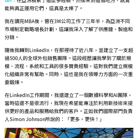
GH：
在亞洲積累了這麼多經驗，然後來到這個地方，感覺
能夠真正運用它們，這真是太棒了。
我在讀完MBA後，曾在3M公司工作了三年半，為亞洲不同
市場制定戰略增長計劃，這讓我深入了解了供應鏈、製造和
分銷。
隨後我轉到LinkedIn，在那裡待了近八年，並建立了一支超
過500人的全球外包銷售團隊。這段經歷讓我學到了關於規
模、流程、系統和工具的很多寶貴經驗，這對我們建立規模
化組織非常有幫助。同時，這也是我在領導力方面的一次重
要鍛煉。
在LinkedIn工作期間，我還建立了一個數據科學和AI團隊，
當時這還不是很流行，我現在希望能專注於利用新技術來提
供更好的產品和服務給我們的客戶。正如我們國際部門負責
人Simon Johnson所說的：「更多，更快！」