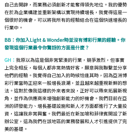
自己去開辟，而業務必須創新才能奪得領先地位。我的優勢
在於為企業構建並重新架構以實現持續增長，我覺得這是一
個很好的機會，可以將我所有的經驗結合在這個快速增長的
行業中。
BB：你加入Light & Wonder時並沒有博彩行業的經驗。你
發現這個行業最令你驚訝的方面是什麼？
GH：
我原以為這是個非常緊湊的行業，競爭激烈，但事實
上完全相反，每個人都非常熱情好客，願意與我聯繫並分享
他們的經驗。我覺得自己加入的時候恰逢其時，因為亞洲博
彩行業當時正迎來一股增長浪潮，並且越來越重視新鮮的想
法。這對於像我這樣的外來者來說，正好可以帶來拓展新視
角，並作為供應商來增強創新能力的好機會。我們目前在亞
洲的研發能力、增長基礎設施和新人才方面都進行了大量投
資，這讓我非常興奮。我們最近在新加坡和菲律賓開設了新
辦公室，這為我們在該地區的業務發展和人才引進提供了完
美的基礎。