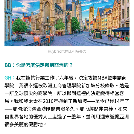
Huybrecht在比利時長大
BB：你是怎麼決定搬到亞洲的？
GH：
我在諮詢行業工作了六年後，決定攻讀MBA並申請商
學院。我很幸運被歐洲工商管理學院新加坡分校錄取。這是
一所全球頂尖的商學院，所以搬到這裡的決定變得相當容
易。我和我太太在2010年搬到了新加坡——至今已經14年了
——那時濱海灣金沙剛開業沒多久。那段經歷非常棒，和來
自世界各地的優秀人士度過了一整年，並利用週末遊覽亞洲
很多美麗度假勝地。