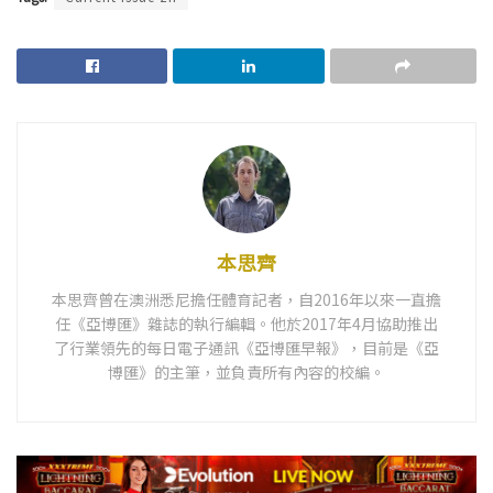
本思齊
本思齊曾在澳洲悉尼擔任體育記者，自2016年以來一直擔
任《亞博匯》雜誌的執行編輯。他於2017年4月協助推出
了行業領先的每日電子通訊《亞博匯早報》，目前是《亞
博匯》的主筆，並負責所有內容的校編。