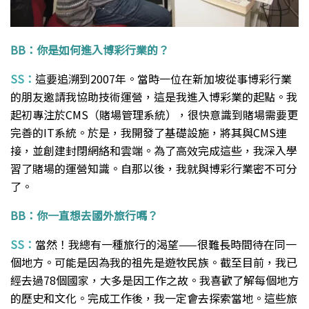
BB：你是如何進入博彩行業的？
SS：
這要追溯到2007年。當時一位在新加坡從事博彩行業
的朋友邀請我協助技術運營，這是我進入博彩業的起點。我
起初專注於CMS（賭場管理系統），很快意識到賭場需要更
完善的IT系統。於是，我開發了基礎設施，將其與CMS連
接，並創建封閉網絡和雲端。為了高效完成這些，我深入學
習了賭場的運營知識。自那以後，我就與博彩行業密不可分
了。
BB：你一直想去國外旅行嗎？
SS：
當然！我總有一種旅行的渴望——很難長時間待在同一
個地方。可能是因為我的祖先是遊牧民族。截至目前，我已
經去過78個國家，大多是因工作之故。我喜歡了解每個地方
的歷史和文化。完成工作後，我一定會去探索當地。這些旅