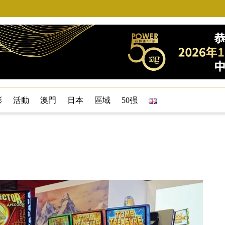
彩
活動
澳門
日本
區域
50强