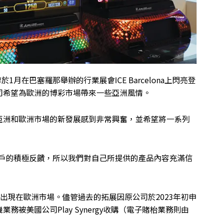
月在巴塞羅那舉辦的行業展會ICE Barcelona上閃亮登
司希望為歐洲的博彩市場帶來一些亞洲風情。
亞洲和歐洲市場的新發展感到非常興奮，並希望將一系列
了許多客戶的積極反饋，所以我們對自己所提供的產品內容充滿信
次出現在歐洲市場。儘管過去的拓展因原公司於2023年初申
被美國公司Play Synergy收購（電子賭枱業務則由