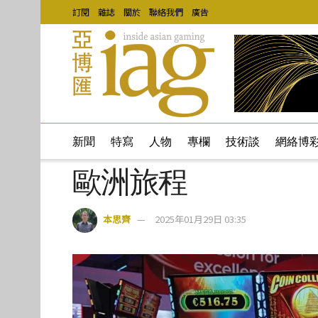
訂閱
雜誌
關於
聯絡我們
廣告
新聞
特寫
人物
專欄
技術談
網絡博
歐洲旅程
本思齊
2025年01月29日 03:35