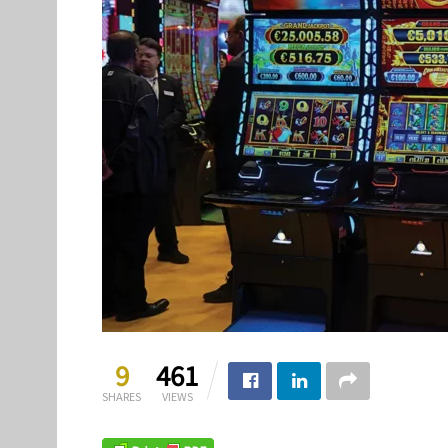
9
461
SHARES
VIEWS