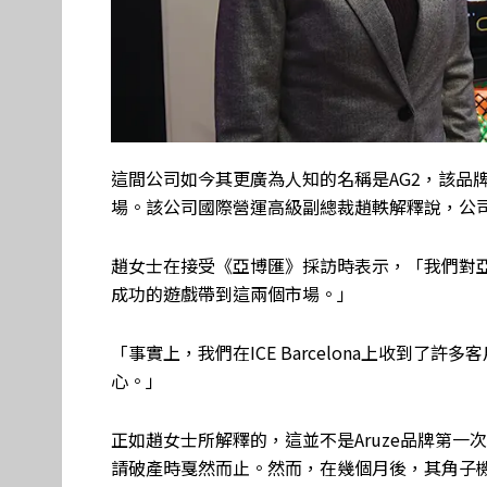
這間公司如今其更廣為人知的名稱是AG2，該品牌於1
場。該公司國際營運高級副總裁趙軼解釋說，公
趙女士在接受《亞博匯》採訪時表示，「我們對
成功的遊戲帶到這兩個市場。」
「事實上，我們在ICE Barcelona上收到
心。」
正如趙女士所解釋的，這並不是Aruze品牌第一
請破產時戛然而止。然而，在幾個月後，其角子機業務