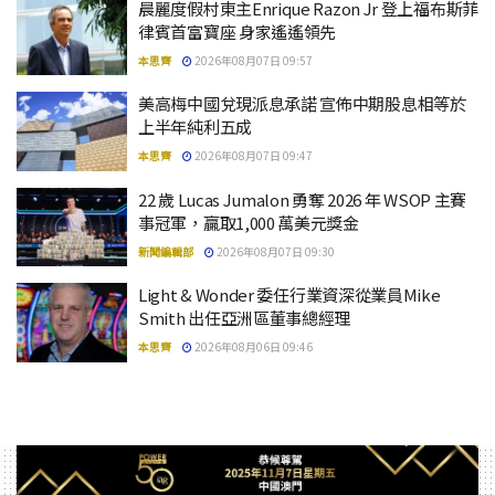
晨麗度假村東主Enrique Razon Jr 登上福布斯菲
律賓首富寶座 身家遙遙領先
本思齊
2026年08月07日 09:57
美高梅中國兌現派息承諾 宣佈中期股息相等於
上半年純利五成
本思齊
2026年08月07日 09:47
22 歲 Lucas Jumalon 勇奪 2026 年 WSOP 主賽
事冠軍，贏取1,000 萬美元獎金
新聞編輯部
2026年08月07日 09:30
Light & Wonder 委任行業資深從業員Mike
Smith 出任亞洲區董事總經理
本思齊
2026年08月06日 09:46