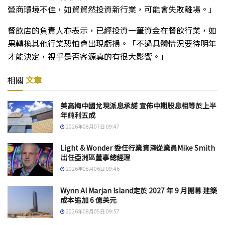
營商環境不佳，如貿貿然投資新行業，可能會失敗離場。」
餐飲店的負責人亦表示，已經投資一筆資金在餐飲行業，如
果轉換其他行業恐怕會出現虧損。「不過具體情況要待明年
才能決定，視乎是否客源真的有很大影響。」
相關
文章
美高梅中國兌現派息承諾 宣佈中期股息相等於上半
年純利五成
2026年08月07日 09:47
Light & Wonder 委任行業資深從業員Mike Smith
出任亞洲區董事總經理
2026年08月06日 09:46
Wynn Al Marjan Island定於 2027 年 9 月開幕 建築
成本追加 6 億美元
2026年08月05日 09:57