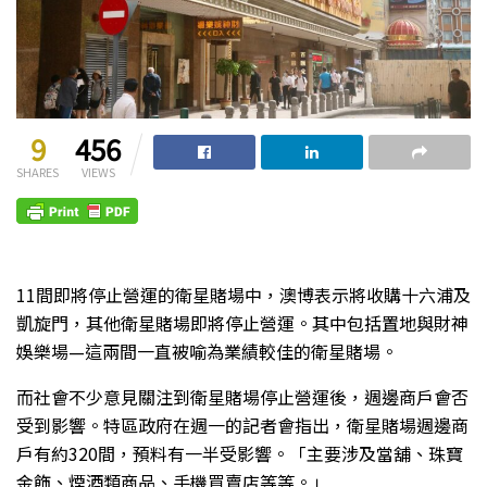
9
456
SHARES
VIEWS
11間即將停止營運的衛星賭場中，澳博表示將收購十六浦及
凱旋門，其他衛星賭場即將停止營運。其中包括置地與財神
娛樂場—這兩間一直被喻為業績較佳的衛星賭場。
而社會不少意見關注到衛星賭場停止營運後，週邊商戶會否
受到影響。特區政府在週一的記者會指出，衛星賭場週邊商
戶有約320間，預料有一半受影響。「主要涉及當舖、珠寶
金飾、煙酒類商品、手機買賣店等等。」