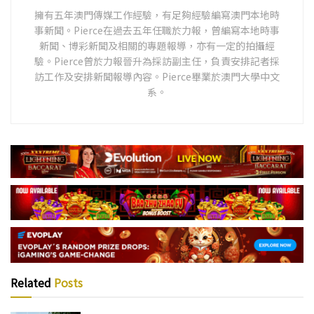
擁有五年澳門傳媒工作經驗，有足夠經驗編寫澳門本地時
事新聞。Pierce在過去五年任職於力報，曾編寫本地時事
新聞、博彩新聞及相關的專題報導，亦有一定的拍攝經
驗。Pierce曾於力報晉升為採訪副主任，負責安排記者採
訪工作及安排新聞報導內容。Pierce畢業於澳門大學中文
系。
Related
Posts