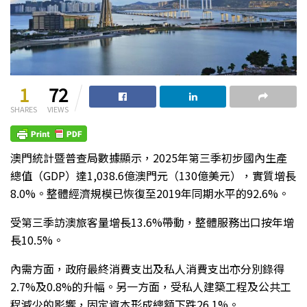
1
72
SHARES
VIEWS
澳門統計暨普查局數據顯示，2025年第三季初步國內生產
總值（GDP）達1,038.6億澳門元（130億美元），實質增長
8.0%。整體經濟規模已恢復至2019年同期水平的92.6%。
受第三季訪澳旅客量增長13.6%帶動，整體服務出口按年增
長10.5%。
內需方面，政府最終消費支出及私人消費支出亦分別錄得
2.7%及0.8%的升幅。另一方面，受私人建築工程及公共工
程減少的影響，固定資本形成總額下跌26.1%。