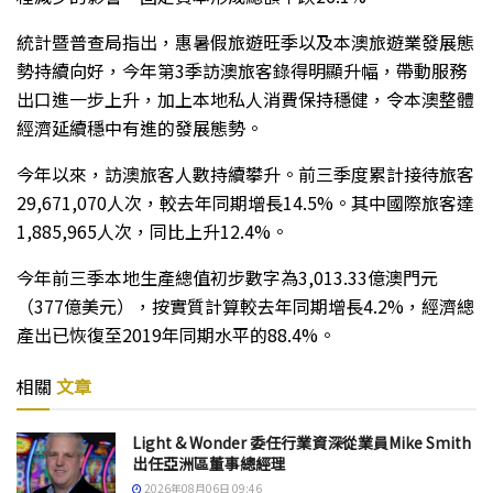
統計暨普查局指出，惠暑假旅遊旺季以及本澳旅遊業發展態
勢持續向好，今年第3季訪澳旅客錄得明顯升幅，帶動服務
出口進一步上升，加上本地私人消費保持穩健，令本澳整體
經濟延續穩中有進的發展態勢。
今年以來，訪澳旅客人數持續攀升。前三季度累計接待旅客
29,671,070人次，較去年同期增長14.5%。其中國際旅客達
1,885,965人次，同比上升12.4%。
今年前三季本地生產總值初步數字為3,013.33億澳門元
（377億美元），按實質計算較去年同期增長4.2%，經濟總
產出已恢復至2019年同期水平的88.4%。
相關
文章
Light & Wonder 委任行業資深從業員Mike Smith
出任亞洲區董事總經理
2026年08月06日 09:46