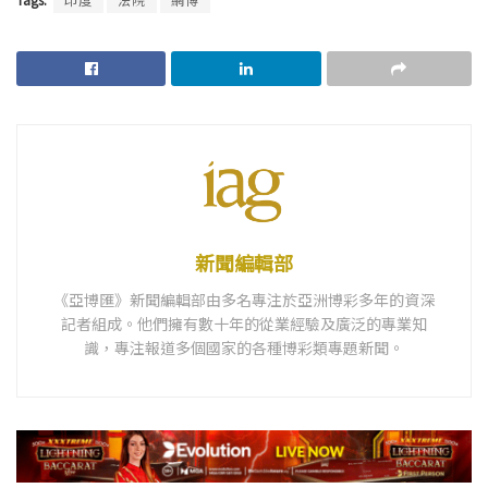
新聞編輯部
《亞博匯》新聞編輯部由多名專注於亞洲博彩多年的資深
記者組成。他們擁有數十年的從業經驗及廣泛的專業知
識，專注報道多個國家的各種博彩類專題新聞。