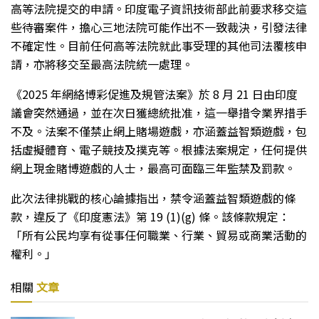
高等法院提交的申請。印度電子資訊技術部此前要求移交這
些待審案件，擔心三地法院可能作出不一致裁決，引發法律
不確定性。目前任何高等法院就此事受理的其他司法覆核申
請，亦將移交至最高法院統一處理。
《2025 年網絡博彩促進及規管法案》於 8 月 21 日由印度
議會突然通過，並在次日獲總統批准，這一舉措令業界措手
不及。法案不僅禁止網上賭場遊戲，亦涵蓋益智類遊戲，包
括虛擬體育、電子競技及撲克等。根據法案規定，任何提供
網上現金賭博遊戲的人士，最高可面臨三年監禁及罰款。
此次法律挑戰的核心論據指出，禁令涵蓋益智類遊戲的條
款，違反了《印度憲法》第 19 (1)(g) 條。該條款規定：
「所有公民均享有從事任何職業、行業、貿易或商業活動的
權利。」
相關
文章