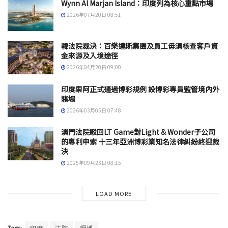
Wynn Al Marjan Island：印度列為核心重點市場
2026年07月20日 08:51
韓法院裁決：百樂達斯集團及員工毋須核查客戶資
金來源及入境途徑
2026年04月20日 09:00
印度果阿正式通過博彩規例 設博彩專員監管境內外
賭場
2026年03月05日 07:48
澳門法院駁回LT Game對Light & Wonder子公司
的專利申索 十三年亞洲博彩業知名法律糾紛終迎裁
決
2025年09月23日 08:15
LOAD MORE
Tags:
印度
法院
網博