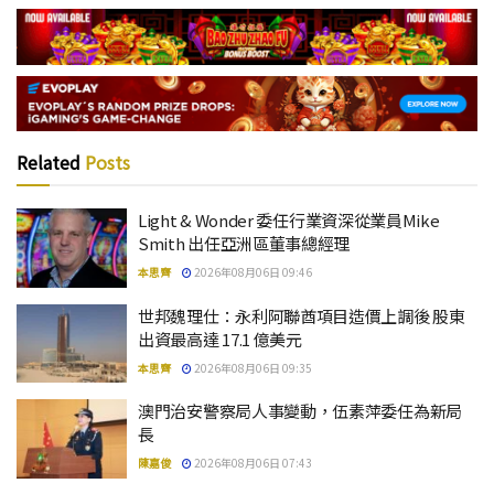
Related
Posts
Light & Wonder 委任行業資深從業員Mike
Smith 出任亞洲區董事總經理
本思齊
2026年08月06日 09:46
世邦魏理仕：永利阿聯酋項目造價上調後 股東
出資最高達 17.1 億美元
本思齊
2026年08月06日 09:35
澳門治安警察局人事變動，伍素萍委任為新局
長
陳嘉俊
2026年08月06日 07:43