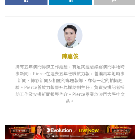
陳嘉俊
擁有五年澳門傳媒工作經驗，有足夠經驗編寫澳門本地時
事新聞。Pierce在過去五年任職於力報，曾編寫本地時事
新聞、博彩新聞及相關的專題報導，亦有一定的拍攝經
驗。Pierce曾於力報晉升為採訪副主任，負責安排記者採
訪工作及安排新聞報導內容。Pierce畢業於澳門大學中文
系。