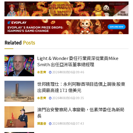
Related
Posts
Light & Wonder 委任行業資深從業員Mike
Smith 出任亞洲區董事總經理
本思齊
2026年08月06日 09:46
世邦魏理仕：永利阿聯酋項目造價上調後 股東
出資最高達 17.1 億美元
本思齊
2026年08月06日 09:35
澳門治安警察局人事變動，伍素萍委任為新局
長
陳嘉俊
2026年08月06日 07:43