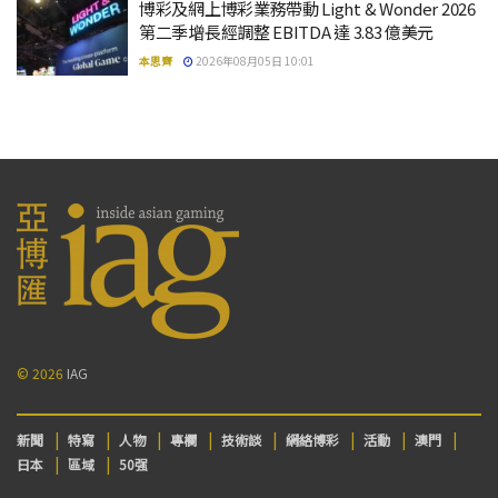
博彩及網上博彩業務帶動 Light & Wonder 2026
第二季增長經調整 EBITDA 達 3.83 億美元
本思齊
2026年08月05日 10:01
© 2026
IAG
新聞
特寫
人物
專欄
技術談
網絡博彩
活動
澳門
日本
區域
50强