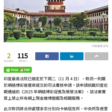
印度最高法院
2
115
SHARES
VIEWS
印度最高法院已敲定於下周二（11 月 4 日），聆訊一則關
於網絡博彩營運商提交的司法覆核申請。該申請挑戰印度近
期通過的《2025 年網絡博彩促進及規管法案》，該法案實
質上禁止所有網上現金賭博遊戲及相關服務。
此次聆訊將合併處理多宗分別向卡納塔克邦、中央邦及德里