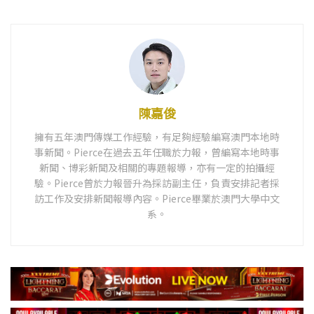
陳嘉俊
擁有五年澳門傳媒工作經驗，有足夠經驗編寫澳門本地時
事新聞。Pierce在過去五年任職於力報，曾編寫本地時事
新聞、博彩新聞及相關的專題報導，亦有一定的拍攝經
驗。Pierce曾於力報晉升為採訪副主任，負責安排記者採
訪工作及安排新聞報導內容。Pierce畢業於澳門大學中文
系。