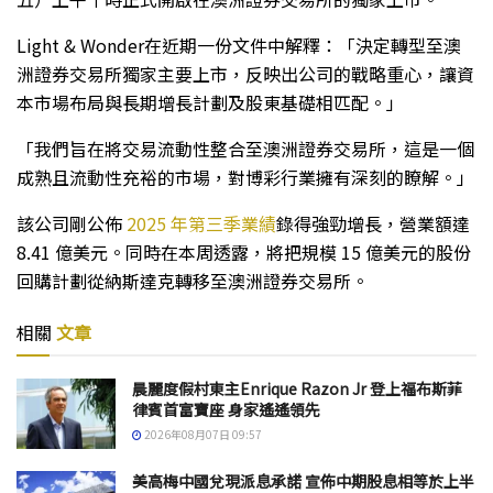
Light & Wonder在近期一份文件中解釋：「決定轉型至澳
洲證券交易所獨家主要上市，反映出公司的戰略重心，讓資
本市場布局與長期增長計劃及股東基礎相匹配。」
「我們旨在將交易流動性整合至澳洲證券交易所，這是一個
成熟且流動性充裕的市場，對博彩行業擁有深刻的瞭解。」
該公司剛公佈
2025 年第三季業績
錄得強勁增長，營業額達
8.41 億美元。同時在本周透露，將把規模 15 億美元的股份
回購計劃從納斯達克轉移至澳洲證券交易所。
相關
文章
晨麗度假村東主Enrique Razon Jr 登上福布斯菲
律賓首富寶座 身家遙遙領先
2026年08月07日 09:57
美高梅中國兌現派息承諾 宣佈中期股息相等於上半