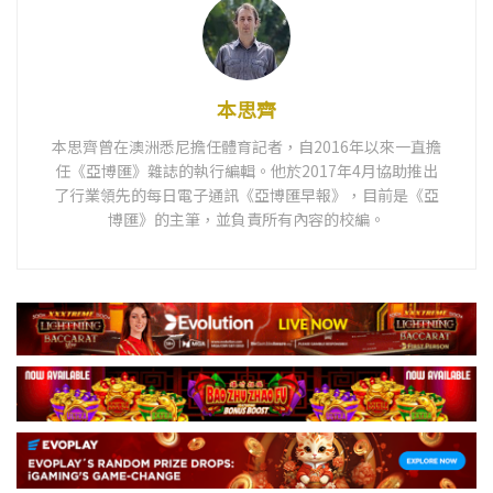
本思齊
本思齊曾在澳洲悉尼擔任體育記者，自2016年以來一直擔
任《亞博匯》雜誌的執行編輯。他於2017年4月協助推出
了行業領先的每日電子通訊《亞博匯早報》，目前是《亞
博匯》的主筆，並負責所有內容的校編。