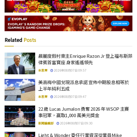
Related
Posts
晨麗度假村東主Enrique Razon Jr 登上福布斯菲
律賓首富寶座 身家遙遙領先
本思齊
2026年08月07日 09:57
美高梅中國兌現派息承諾 宣佈中期股息相等於
上半年純利五成
本思齊
2026年08月07日 09:47
22 歲 Lucas Jumalon 勇奪 2026 年 WSOP 主賽
事冠軍，贏取1,000 萬美元獎金
新聞編輯部
2026年08月07日 09:30
Light & Wonder 委任行業資深從業員Mike