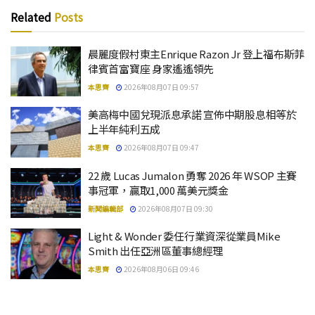
Related
Posts
晨麗度假村東主Enrique Razon Jr 登上福布斯菲
律賓首富寶座 身家遙遙領先
本思齊
2026年08月07日 09:57
美高梅中國兌現派息承諾 宣佈中期股息相等於
上半年純利五成
本思齊
2026年08月07日 09:47
22 歲 Lucas Jumalon 勇奪 2026 年 WSOP 主賽
事冠軍，贏取1,000 萬美元獎金
新聞編輯部
2026年08月07日 09:30
Light & Wonder 委任行業資深從業員Mike
Smith 出任亞洲區董事總經理
本思齊
2026年08月06日 09:46