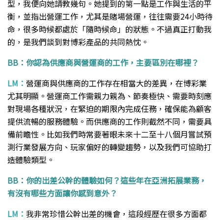
型，我便向她請教幾句。她提到的第一點是工作與生活的平
衡，並指出營運工作，尤其是賭場營運，往往需要24小時待
命，很多時候都處於「隨時候命」的狀態。不過真正打動我
的，是我們談到對博彩產品的共同熱忱。
BB：你認為供應商與營運商的工作，主要區別在哪裡？
LM：
營運商與供應商的工作存在相當大的差異，在博彩業
尤其明顯。營運商工作需親力親為、節奏極快、需要時刻應
對現場各種狀況，在緊迫的期限內完成任務，確保能為顧客
提供流暢的服務體驗。而供應商的工作則截然不同，需要具
備前瞻性。比如我們時常要著眼未來十二至十八個月嘗試預
測行業發展方向、玩家偏好的轉變趨勢，以及我們可協助打
造體驗類型。
BB：你的出差公幹的體驗如何？這些年在亞洲拓展業務，
有沒有哪些方面讓你感到意外？
LM：
我非常珍惜公幹出差的機會，這段經歷在很多方面都