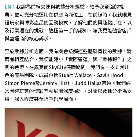
LM：
我認為前線營運與數據分析經驗，給予我全面的視
角，並可充分地運用在供應商崗位上。在前線時，我親眼見
證玩家與博彩產品的互動模式，了解他們的興趣點所在，以
及行業潛在的挑戰。這種第一手的認知，讓我更能體會客戶
與營運商的核心訴求。
至於數據分析方面，我有機會接觸這些體驗背後的數據。將
兩者相互結合，我便能縮小「實際營運」與「數據報告」之
間的差距。在奧克蘭SkyCity任職期間，我們有一支非常出
色的產品團隊，成員包括Stuart Wallace、Gavin Hood、
Simon Pierce及Jeremy Hirst，Judd Hallas帶領。我們經
常圍繞玩家的博彩互動展開深度探討，討論以數據分析為支
撐，深入程度甚至近乎哲學層面。