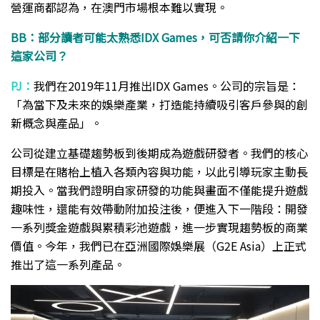
營運商都認為，在澳門市場根本難以實現。
BB：部分讀者可能太熟悉IDX Games，可否請你介紹一下
這家公司？
PJ：
我們在2019年11月推出IDX Games。公司的宗旨是：
「為當下及未來的娛樂產業，打造能持續吸引客戶參與的創
新概念與產品」。
公司從建立基礎趨勢板到後期成為遊戲研發者。我們的核心
目標是在賭枱上植入各類內容與功能，以此引導玩家主動長
期投入。當我們證明自家研發的功能與畫面不僅能提升遊戲
趣味性，還能有效帶動附加投注後，便進入下一階段：開發
一系列獎金遊戲與累積彩池遊戲，進一步實現趨勢板的商業
價值。今年，我們已在亞洲國際娛樂展（G2E Asia）上正式
推出了這一系列產品。