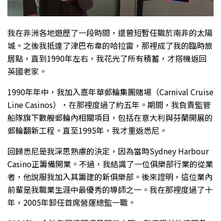
我在非洲各地遊歷了一段時間，還曾短暫任職於南非的太陽
城。之後我抵達了津巴布韋的哈拉雷，那裡成了我的臨時旅
居點，直到1990年左右，我花光了所有積蓄，才搭機返回
英國老家。
1990年年中，我加入嘉年華郵輪集團賭場（Carnival Cruise
Line Casinos），在那裡度過了約五年。期間，我負責監管
船隊旗下數艘郵輪內相關項目，包括在意大利與芬蘭開展的
郵輪翻新工程。直至1995年，我才重返悉尼。
回歸悉尼是我深思熟慮的決定，因為當時Sydney Harbour
Casino正籌備開業。不過，我結識了一位俱樂部行業的從業
者，他說服我加入其籌建的新俱樂部。後來證明，這位業內
前輩是我職業生涯中最優秀的導師之一。我在那裡度過了十
年，2005年卸任首席營運總監一職。