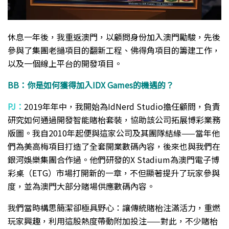
休息一年後，我重返澳門，以顧問身份加入澳門勵駿，先後
參與了集團老撾項目的翻新工程、佛得角項目的籌建工作，
以及一個線上平台的開發項目。
BB：你是如何獲得加入IDX Games的機遇的？
PJ：
2019年年中，我開始為IdNerd Studio擔任顧問，負責
研究如何通過開發智能賭枱套裝，協助該公司拓展博彩業務
版圖。我自2010年起便與這家公司及其團隊結緣——當年他
們為美高梅項目打造了全套開業數碼內容，後來也與我們在
銀河娛樂集團合作過。他們研發的X Stadium為澳門電子博
彩桌（ETG）市場打開新的一章，不但顯著提升了玩家參與
度，並為澳門大部分賭場供應數碼內容。
我們當時構思簡潔卻極具野心：讓傳統賭枱注滿活力，重燃
玩家興趣，利用這股熱度帶動附加投注——對此，不少賭枱