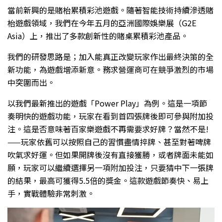
當前新興的是賭枱累積彩池遊戲。隨著智能技術持續滲透賭
枱遊戲領域，我們在今年五月的亞洲國際娛樂展（G2E
Asia）上，推出了多款創新性的賭桌累積彩池產品。
我們的研發思路是；加入能真正改變玩家作出最終決策的全
新功能，為遊戲增添新意。務求營運商可在競爭激烈的市場
中突圍而出。
以我們最新推出的遊戲「Power Play」為例。這是一項節
奏明快的遊戲功能，玩家在看到首四張牌後即可參與附加投
注。這是否意味著百家樂遊戲不再需要求好牌？當然不是!
——玩家依舊可以按照自己的習慣盡情捽牌、甚至對著啤牌
吹氣求好運。但如果開牌後沒有直接獲勝，或者牌面未能如
願，玩家可以繼續選擇另一項附加投注，只要猜中下一張牌
的結果，最高可獲得5.5倍的獎金。這款遊戲節奏快、易上
手，實戰體驗非常刺激。