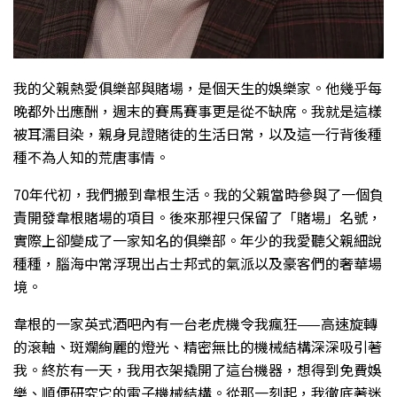
我的父親熱愛俱樂部與賭場，是個天生的娛樂家。他幾乎每
晚都外出應酬，週末的賽馬賽事更是從不缺席。我就是這樣
被耳濡目染，親身見證賭徒的生活日常，以及這一行背後種
種不為人知的荒唐事情。
70年代初，我們搬到韋根生活。我的父親當時參與了一個負
責開發韋根賭場的項目。後來那裡只保留了「賭場」名號，
實際上卻變成了一家知名的俱樂部。年少的我愛聽父親細說
種種，腦海中常浮現出占士邦式的氣派以及豪客們的奢華場
境。
韋根的一家英式酒吧內有一台老虎機令我瘋狂——高速旋轉
的滾軸、斑斕絢麗的燈光、精密無比的機械結構深深吸引著
我。終於有一天，我用衣架撬開了這台機器，想得到免費娛
樂、順便研究它的電子機械結構。從那一刻起，我徹底著迷