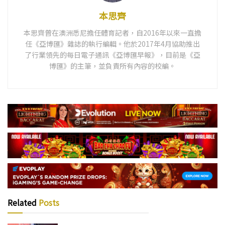
本思齊
本思齊曾在澳洲悉尼擔任體育記者，自2016年以來一直擔
任《亞博匯》雜誌的執行編輯。他於2017年4月協助推出
了行業領先的每日電子通訊《亞博匯早報》，目前是《亞
博匯》的主筆，並負責所有內容的校編。
Related
Posts