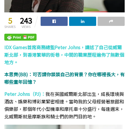
5
243
SHARES
VIEWS
IDX Games首席商務總監Peter Johns，講述了自己從威爾
斯北部，到香港繁華的街巷，中間的職業歷程遍佈了無數個
地方。
本思齊(BB)：可否請你談談自己的背景？你在哪裡長大，有
哪些童年回憶？
Peter Johns（PJ)：
我在英國威爾斯北部出生，成長環境與
酒店、娛樂和博彩業緊密相連。當時我的父母經營著旅館和
俱樂部，那個年代小型機車和摩托車十分盛行，每逢週末，
北威爾斯就是摩斯族和騎士們的熱門目的地。