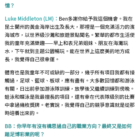
憶？
Luke Middleton (LM)：
Ben多謝你給予我這個機會。我在
昆士蘭州的黃金海岸出生及長大，那裡是一個充滿活力的濱
海城市，以世界級沙灘和旅遊景點聞名。繁華的都市生活使
我的童年充滿樂趣——早上和表兄弟姐妹、朋友在海灘玩
水，下午就到主題公園暢玩。能在世界上這麼美的地方成
長，我覺得自己很幸運。
體育也是我童年不可或缺的一部分，幾乎所有項目我都有接
觸過，足球、籃球、板球，應有盡有。大多數回憶都和游泳
有關，日出前參加游泳隊訓練，放學後又繼續訓練到傍晚。
蛙泳和蝶泳是我最擅長的項目，還有幸在代表隊級別的比賽
中拿過幾枚獎牌。老實說，我覺得自己的競爭意識就是從那
時培養出來的。
BB：你早年有沒有構思過自己的職業方向？最終又是如何
踏足博彩業的呢？