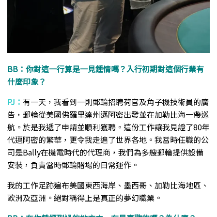
BB：你對這一行算是一見鍾情嗎？入行初期對這個行業有
什麼印象？
PJ：
有一天，我看到一則郵輪招聘荷官及角子機技術員的廣
告，郵輪從美國佛羅里達州邁阿密出發並在加勒比海一帶巡
航。於是我遞了申請並順利獲聘。這份工作讓我見證了80年
代邁阿密的繁華，更令我走遍了世界各地。我當時任職的公
司是Bally在機電時代的代理商，我們為多艘郵輪提供設備
安裝，負責當時郵輪賭場的日常運作。
我的工作足跡遍布美國東西海岸、墨西哥、加勒比海地區、
歐洲及亞洲。絕對稱得上是真正的夢幻職業。