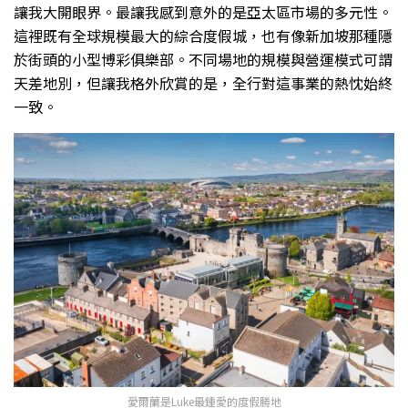
讓我大開眼界。最讓我感到意外的是亞太區市場的多元性。
這裡既有全球規模最大的綜合度假城，也有像新加坡那種隱
於街頭的小型博彩俱樂部。不同場地的規模與營運模式可謂
天差地別，但讓我格外欣賞的是，全行對這事業的熱忱始終
一致。
愛爾蘭是Luke最鍾愛的度假勝地