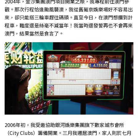
2004年，金沙集團澳門項目開業之際，我專程前往澳門參
觀。那次行程恰逢颱風襲澳，我從舊葡京娛樂場好不容易出
來，卻只能搭三輪車趕往碼頭。直至今日，在澳門想攔到計
程車，難度還是絲毫不減當年！我當時還發誓再也不會再來
澳門，結果當然是食言了。
2006年初，我受邀協助銀河娛樂集團旗下數家城市會所
（City Clubs）籌備開業。三月我遷居澳門，家人則於七月