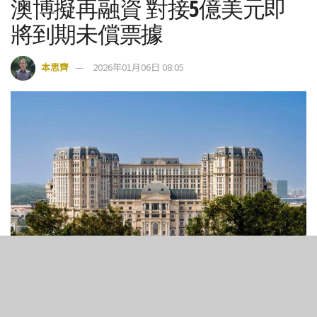
澳博擬再融資 對接5億美元即
將到期未償票據
本思齊
2026年01月06日 08:05
澳門上葡京綜合度假村