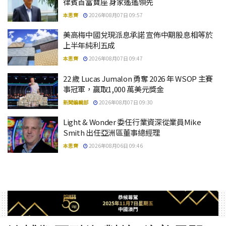
律賓首富寶座 身家遙遙領先
本思齊
2026年08月07日 09:57
美高梅中國兌現派息承諾 宣佈中期股息相等於
上半年純利五成
本思齊
2026年08月07日 09:47
22 歲 Lucas Jumalon 勇奪 2026 年 WSOP 主賽
事冠軍，贏取1,000 萬美元獎金
新聞編輯部
2026年08月07日 09:30
Light & Wonder 委任行業資深從業員Mike
Smith 出任亞洲區董事總經理
本思齊
2026年08月06日 09:46