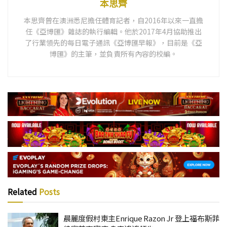
本思齊
本思齊曾在澳洲悉尼擔任體育記者，自2016年以來一直擔
任《亞博匯》雜誌的執行編輯。他於2017年4月協助推出
了行業領先的每日電子通訊《亞博匯早報》，目前是《亞
博匯》的主筆，並負責所有內容的校編。
Related
Posts
晨麗度假村東主Enrique Razon Jr 登上福布斯菲