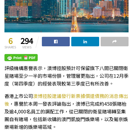
6
294
SHARES
VIEWS
評級機構惠譽表示，澳博控股預計可保留旗下八間已關閉衛
星賭場至少一半的市場份額，管理層更指出，公司在12月季
度（第四季度）的經營表現較第三季度已有所改善。
香港上市公司
澳博控股建議發行新票據償還債務的消息傳出
後
，惠譽於本周一發表評論指出，澳博已完成約458張賭枱
及逾4,000名員工的調配工作，從已關閉的衛星賭場轉至集
團自有賭場，包括新收購的澳門凱旋門娛樂場，以及葡京娛
樂場新增的娛樂場區域。