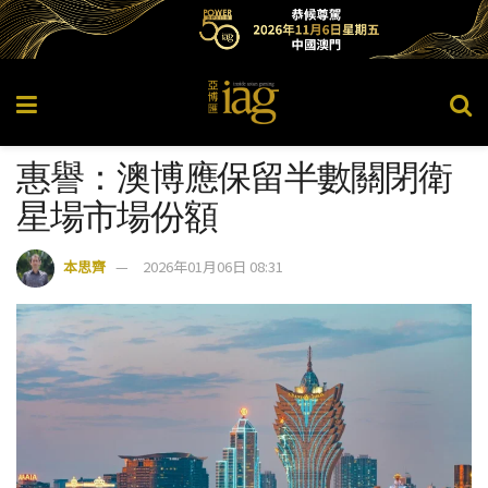
惠譽：澳博應保留半數關閉衛
星場市場份額
本思齊
2026年01月06日 08:31