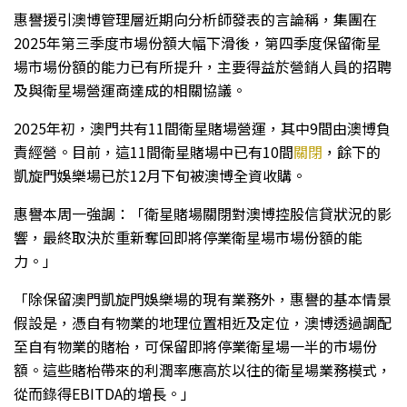
惠譽援引澳博管理層近期向分析師發表的言論稱，集團在
2025年第三季度市場份額大幅下滑後，第四季度保留衛星
場市場份額的能力已有所提升，主要得益於營銷人員的招聘
及與衛星場營運商達成的相關協議。
2025年初，澳門共有11間衛星賭場營運，其中9間由澳博負
責經營。目前，這11間衛星賭場中已有10間
關閉
，餘下的
凱旋門娛樂場已於12月下旬被澳博全資收購。
惠譽本周一強調：「衛星賭場關閉對澳博控股信貸狀況的影
響，最終取決於重新奪回即將停業衛星場市場份額的能
力。」
「除保留澳門凱旋門娛樂場的現有業務外，惠譽的基本情景
假設是，憑自有物業的地理位置相近及定位，澳博透過調配
至自有物業的賭枱，可保留即將停業衛星場一半的市場份
額。這些賭枱帶來的利潤率應高於以往的衛星場業務模式，
從而錄得EBITDA的增長。」