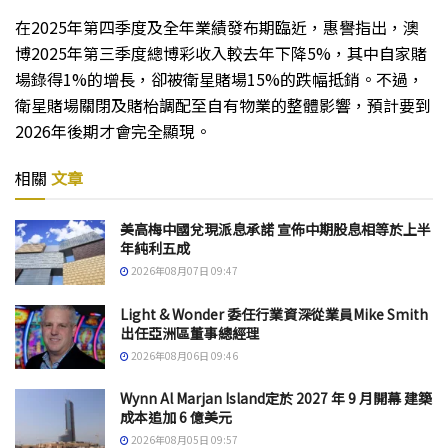
在2025年第四季度及全年業績發布期臨近，惠譽指出，澳
博2025年第三季度總博彩收入較去年下降5%，其中自家賭
場錄得1%的增長，卻被衛星賭場15%的跌幅抵銷。不過，
衛星賭場關閉及賭枱調配至自有物業的整體影響，預計要到
2026年後期才會完全顯現。
相關
文章
美高梅中國兌現派息承諾 宣佈中期股息相等於上半
年純利五成
2026年08月07日 09:47
Light & Wonder 委任行業資深從業員Mike Smith
出任亞洲區董事總經理
2026年08月06日 09:46
Wynn Al Marjan Island定於 2027 年 9 月開幕 建築
成本追加 6 億美元
2026年08月05日 09:57