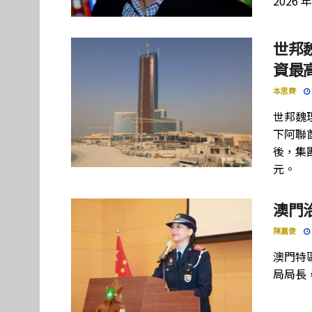
2026 
世邦
資最高
本思齊
世邦魏
下阿聯酋項
後，集團
元。
澳門
陳嘉俊
澳門特
局局長