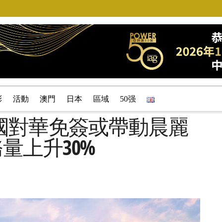
彩
活動
澳門
日本
區域
50强
國對華免簽或帶動晨麗
務量上升30%