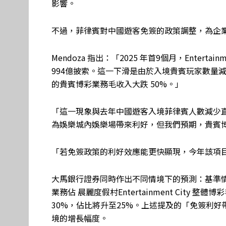
影響。
不過，菲律賓對中國遊客免簽的政策調整，為企
Mendoza 指出：「2025 年首9個月，Entert
994億披索。這一下滑是由於入境貴賓玩家數量減少，Bloo
的貴賓博彩業務毛收入大跌 50%。」
「這一現象與去年中國遊客入境菲律賓人數減少
為娛樂城內娛樂場帶來利好，但我們預期，貴賓
「若免簽政策的利好效應能更快顯現，今年該項目
大馬銀行證券同時作出不同情境下的預測：基準情境
業務佔 晨麗度假村Entertainment City
30%，佔比將升至25%。上述提及的「免簽利
境的增長幅度。