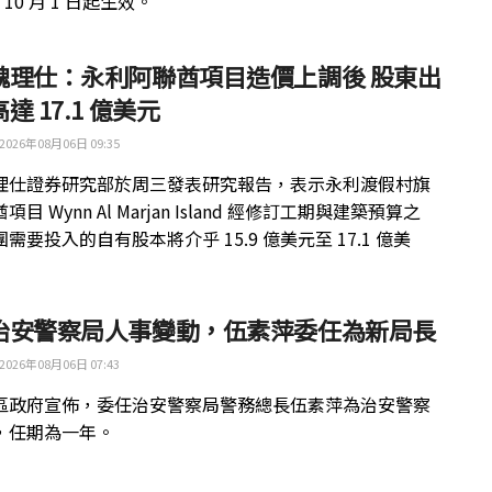
年 10 月 1 日起生效。
魏理仕：永利阿聯酋項目造價上調後 股東出
達 17.1 億美元
2026年08月06日 09:35
理仕證券研究部於周三發表研究報告，表示永利渡假村旗
目 Wynn Al Marjan Island 經修訂工期與建築預算之
需要投入的自有股本將介乎 15.9 億美元至 17.1 億美
治安警察局人事變動，伍素萍委任為新局長
2026年08月06日 07:43
區政府宣佈，委任治安警察局警務總長伍素萍為治安警察
，任期為一年。