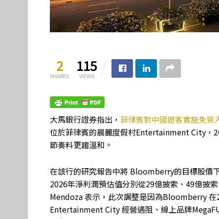
2
115
SHARES
VIEWS
大馬銀行證券指出，
菲律賓對中國遊客實施免簽
位於菲律賓的晨麗度假村Entertainment Ci
節奏料更趨溫和。
在該行的研究報告中將 Bloomberry的目標股價
2026年淨利潤預估值分別從29億披索、49億披索
Mendoza 表示，此次調整是因為Bloomberr
Entertainment City 經營遇阻、線上品牌