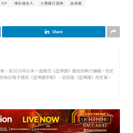
VIP
博彩總收入
大馬銀行證券
菲律賓
Share
者，自2016年以來一直擔任《亞博匯》雜誌的執行編輯。他於
領先的每日電子通訊《亞博匯早報》，目前是《亞博匯》的主筆，