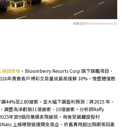
晨麗度假村Entertainment City
入境政策後
，Bloomberry Resorts Corp 旗下旗艦項目、
ty，2026年貴賓客戶博彩交易量或最高復蘇 30%，惟整體復甦
下調44%至2.80披索，並大幅下調盈利預測：將2025 年、
，調整為淨虧損31億披索、10億披索。分析師Raffy
y 在2025年首9個月業績表現疲弱，背後受晨麗度假村
MegaFUNalo 上線導致營運開支高企、折舊費用超出預期等因素