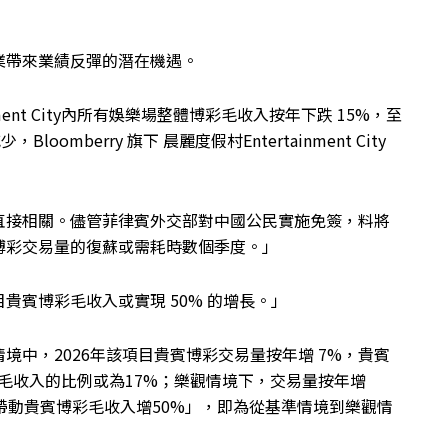
業帶來業績反彈的潛在機遇。
ainment City內所有娛樂場整體博彩毛收入按年下跌 15%，至
mberry 旗下 晨麗度假村Entertainment City
直接相關。儘管菲律賓外交部對中國公民實施免簽，料將
博彩交易量的復蘇或需耗時數個季度。」
貴賓博彩毛收入或實現 50% 的增長。」
中，2026年該項目貴賓博彩交易量按年增 7%，貴賓
 整體博彩毛收入的比例或為17%；樂觀情境下，交易量按年增
好帶動貴賓博彩毛收入增50%」，即為從基準情境到樂觀情