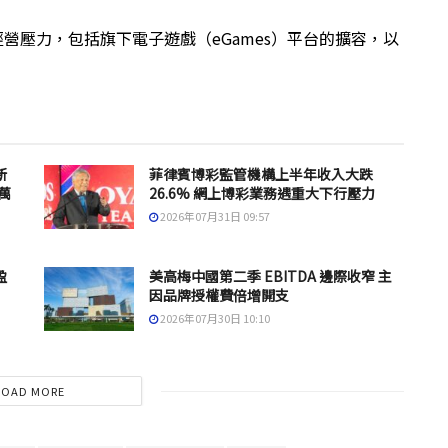
他經營壓力，包括旗下電子遊戲（eGames）平台的擴容，以
新
菲律賓博彩監管機構上半年收入大跌
 萬
26.6% 網上博彩業務遇重大下行壓力
2026年07月31日 09:57
盈
美高梅中國第二季 EBITDA 邊際收窄 主
因品牌授權費倍增開支
2026年07月30日 10:10
LOAD MORE