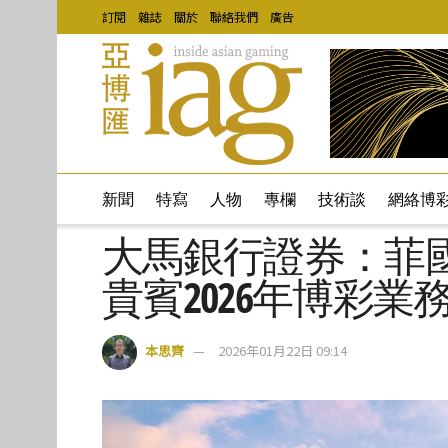
訂閱
雜誌
關於
聯絡我們
廣告
新聞
特寫
人物
專欄
技術談
網絡博
大馬銀行證券：菲
貴賓2026年博彩業
本思齊
2026年01月22日 09:14