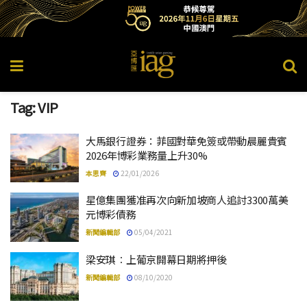
Tag:
VIP
大馬銀行證券：菲國對華免簽或帶動晨麗貴賓
2026年博彩業務量上升30%
本思齊
22/01/2026
星億集團獲准再次向新加坡商人追討3300萬美
元博彩債務
新聞編輯部
05/04/2021
梁安琪︰上葡京開幕日期將押後
新聞編輯部
08/10/2020