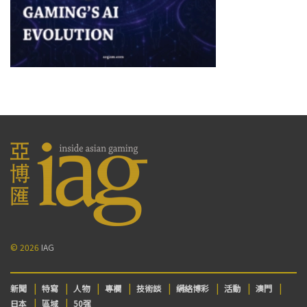
© 2026
IAG
新聞
特寫
人物
專欄
技術談
網絡博彩
活動
澳門
日本
區域
50强