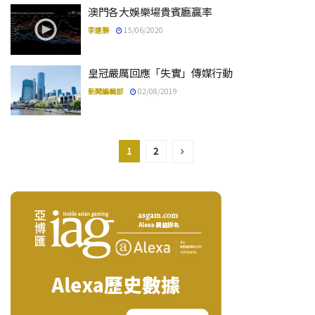
澳門各大娛樂場貴賓廳贏率
李達勝
15/06/2020
皇冠嚴厲回應「失實」傳媒行動
新聞編輯部
02/08/2019
1
2