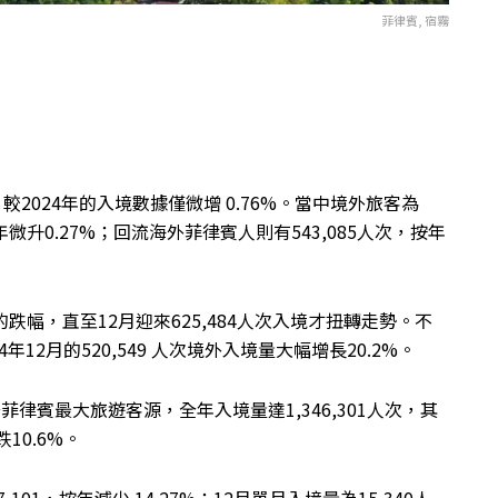
菲律賓, 宿霧
次，較2024年的入境數據僅微增 0.76%。當中境外旅客為
按年微升0.27%；回流海外菲律賓人則有543,085人次，按年
的跌幅，直至12月迎來625,484人次入境才扭轉走勢。不
12月的520,549 人次境外入境量大幅增長20.2%。
居菲律賓最大旅遊客源，全年入境量達1,346,301人次，其
跌10.6%。