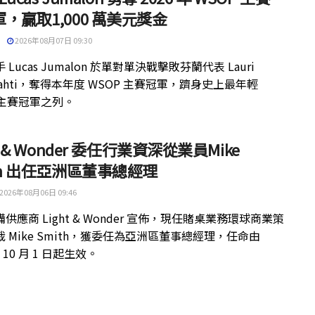
，贏取1,000 萬美元獎金
2026年08月07日 09:30
 Lucas Jumalon 於單對單決戰擊敗芬蘭代表 Lauri
kilahti，奪得本年度 WSOP 主賽冠軍，躋身史上最年輕
 主賽冠軍之列。
ht & Wonder 委任行業資深從業員Mike
th 出任亞洲區董事總經理
2026年08月06日 09:46
供應商 Light & Wonder 宣佈，現任賭桌業務環球商業策
 Mike Smith，獲委任為亞洲區董事總經理，任命由
年 10 月 1 日起生效。