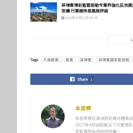
菲律賓博彩監管局勒令業界強化反洗黑
架構 行業維持高風險評級
2026年07月21日 09:59
Tags:
入境旅客
旅客
菲律賓
菲律賓國家旅游局
Share
1
本思齊
本思齊曾在澳洲悉尼擔任體育記
2017年4月協助推出了行業
並負責所有內容的校編。