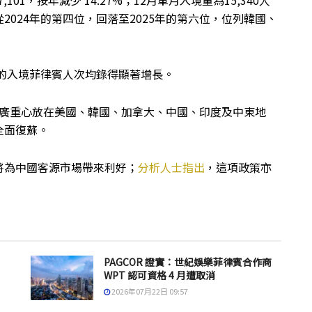
01，按年減少 14.27%；12月單月入境量為15,340人
024年的第四位，回落至2025年的第六位，位列韓國、
地的入境菲律賓人次均錄得顯著增長。
場推廣重心放在美國、韓國、加拿大、中國、印度及中東地
全面復蘇。
將為中國客源市場帶來利好；
分析人士指出
，這項政策亦
PAGCOR 證實：世紀娛樂菲律賓合作商
WPT 認可資格 4 月遭取消
2026年07月22日 09:57