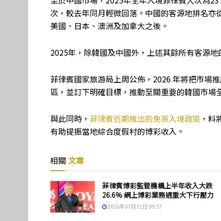
至於中國市場，2025年全年入境菲律賓人次為237,1
次，較去年同月輕微回落。中國的客源地排名亦從2
美國、日本、澳洲及加拿大之後。
2025年，除韓國及中國外，上述其餘所有客源
菲律賓國家旅游局上周公佈，2026 年將把市
區，並訂下明確目標，推動至關重要的韓國市場
與此同時，
菲律賓近期推出的免簽入境政策
，料
有助提振當地綜合度假村的博彩收入。
相關
文章
菲律賓博彩監管機構上半年收入大跌
26.6% 網上博彩業務遇重大下行壓力
2026年07月31日 09:57