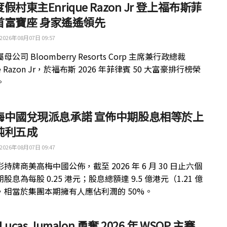
假村東主Enrique Razon Jr 登上福布斯菲
首富寶座 身家遙遙領先
2026年08月07日 09:57
公司 Bloomberry Resorts Corp 主席兼行政總裁
ue Razon Jr，於福布斯 2026 年菲律賓 50 大富豪排行榜榮
。
梅中國兌現派息承諾 宣佈中期股息相等於上
純利五成
2026年08月07日 09:47
持牌商美高梅中國公佈，截至 2026 年 6 月 30 日止六個
股息為每股 0.25 港元；股息總額達 9.5 億港元（1.21 億
，相當於集團本期擁有人應佔利潤的 50%。
 Lucas Jumalon 勇奪 2026 年 WSOP 主賽