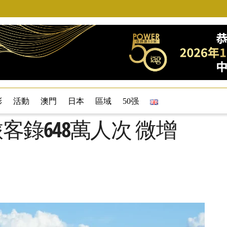
彩
活動
澳門
日本
區域
50强
旅客錄648萬人次 微增