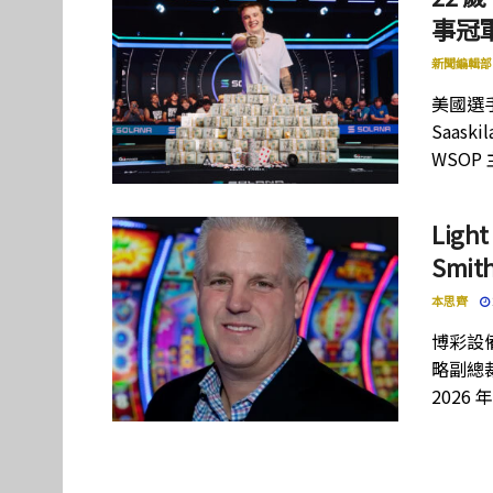
事冠軍
新聞編輯部
美國選手
Saas
WSOP
Lig
Smi
本思齊
博彩設備
略副總裁
2026 