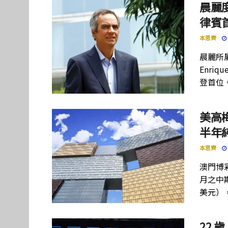
晨麗度
律賓
本思齊
晨麗所屬母
Enriq
登首位
美高
半年
本思齊
澳門博彩
月之中期
美元）
22 歲