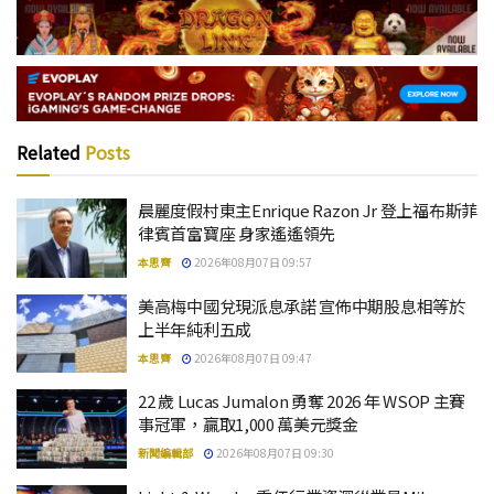
Related
Posts
晨麗度假村東主Enrique Razon Jr 登上福布斯菲
律賓首富寶座 身家遙遙領先
本思齊
2026年08月07日 09:57
美高梅中國兌現派息承諾 宣佈中期股息相等於
上半年純利五成
本思齊
2026年08月07日 09:47
22 歲 Lucas Jumalon 勇奪 2026 年 WSOP 主賽
事冠軍，贏取1,000 萬美元獎金
新聞編輯部
2026年08月07日 09:30