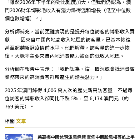
「雖然2026年下半年的對比難度加大，但我們仍認為，澳
門2026財年博彩毛收入有潛力錄得溫和增長（低至中位數
個位數增幅）。」
分析師補充，當前更難實現的是提升每位訪客的博彩收入貢
獻 —— 因來自中國內地高收入地區的訪客量，已基本恢復
甚至超越新冠疫情前水平。他們解釋，訪客量的進一步恢
復，大概率主要來自內地消費能力較弱的低收入地區。
分析師在報告中表示：「我們認為，這一情況或會抵消貴賓
業務帶來的高消費客群所產生的增長潛力。」
2025 年澳門錄得 4,006 萬人次的歷史新高訪客量，不過每
位訪客的博彩收入卻同比下跌 5%，至 6,174 澳門元（約
769 美元）。
相關
文章
美高梅中國兌現派息承諾 宣佈中期股息相等於上半