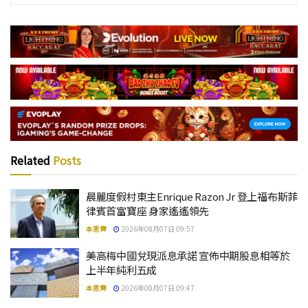
Related
Posts
晨麗度假村東主Enrique Razon Jr 登上福布斯菲
律賓首富寶座 身家遙遙領先
本思齊
2026年08月07日 09:57
美高梅中國兌現派息承諾 宣佈中期股息相等於
上半年純利五成
本思齊
2026年08月07日 09:47