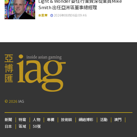
Light & Wonder 委任行業資深從業員Mike
Smith 出任亞洲區董事總經理
本思齊
2026年08月06日 09:46
© 2026
IAG
新聞
特寫
人物
專欄
技術談
網絡博彩
活動
澳門
日本
區域
50强