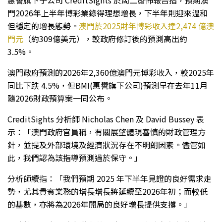
門2026年上半年博彩業錄得理想增長，下半年則迎來溫和
但穩定的增長態勢。
澳門於2025財年博彩收入達2,474 億澳
門元
（約309億美元），較政府修訂後的預測高出約
3.5%。
澳門政府預測的2026年2,360億澳門元博彩收入，較2025年
同比下跌 4.5%，但BMI(惠譽旗下公司)預測早在去年11月
隨2026財政預算案一同公布。
CreditSights 分析師 Nicholas Chen 及 David Bussey 表
示：「澳門政府官員稱，有關展望體現審慎的財政管理方
針，並提及外部環境及經濟狀況存在不明朗因素。儘管如
此，我們認為該指導預測過於保守。」
分析師續指：「我們預期 2025 年下半年見證的良好需求走
勢，尤其貴賓業務的增長增長將延續至2026年初；而較低
的基數，亦將為2026年開局的良好增長提供支撐。」