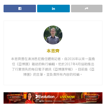
本思齊
本思齊曾在澳洲悉尼擔任體育記者，自2016年以來一直擔
任《亞博匯》雜誌的執行編輯。他於2017年4月協助推出
了行業領先的每日電子通訊《亞博匯早報》，目前是《亞
博匯》的主筆，並負責所有內容的校編。