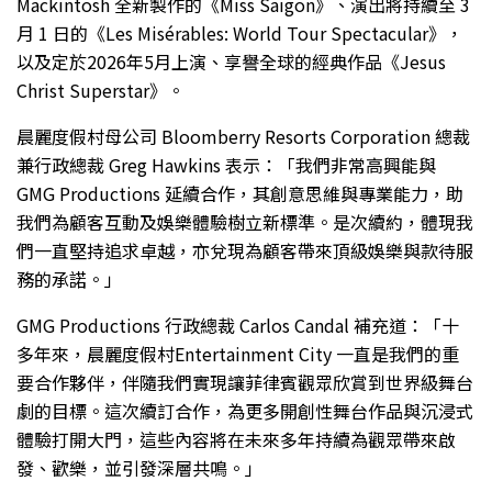
Mackintosh 全新製作的《Miss Saigon》、演出將持續至 3
月 1 日的《Les Misérables: World Tour Spectacular》，
以及定於2026年5月上演、享譽全球的經典作品《Jesus
Christ Superstar》。
晨麗度假村母公司 Bloomberry Resorts Corporation 總裁
兼行政總裁 Greg Hawkins 表示：「我們非常高興能與
GMG Productions 延續合作，其創意思維與專業能力，助
我們為顧客互動及娛樂體驗樹立新標準。是次續約，體現我
們一直堅持追求卓越，亦兌現為顧客帶來頂級娛樂與款待服
務的承諾。」
GMG Productions 行政總裁 Carlos Candal 補充道：「十
多年來，晨麗度假村Entertainment City 一直是我們的重
要合作夥伴，伴隨我們實現讓菲律賓觀眾欣賞到世界級舞台
劇的目標。這次續訂合作，為更多開創性舞台作品與沉浸式
體驗打開大門，這些內容將在未來多年持續為觀眾帶來啟
發、歡樂，並引發深層共鳴。」