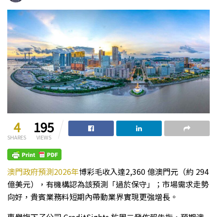
4
195
SHARES
VIEWS
澳門政府預測2026年
博彩毛收入達2,360 億澳門元（約 294
億美元），有機構認為該預測「過於保守」；市場需求走勢
向好，貴賓業務料短期內帶動業界實現更強增長。
惠譽旗下子公司 CreditSights 於周二發佈報告指，預期澳