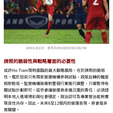
越南批准足球、賽馬及跑狗限額官營試點計劃
牌照的脆弱性與戰略層面的必要性
或許Ho Tram現時面臨的最大戰略風險，在於牌照的脆弱
性。鑑於目前只有兩家營運機構參與試點，政策反轉的難度
相對較低。監管機構無需對整個行業進行調整，只需暫停有
關試點計劃即可。這亦會讓營運商承擔沉重的責任：必須證
明本地人進場博彩與社會穩定、政治認可及專業管治能夠實
現良性共存。因此，未來6至12個月的營運表現，將會是非
常關鍵。