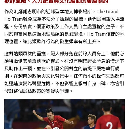
欺詐風險、人力配置與文化層面的層層制約
作為毗鄰胡志明市的近郊型本地人博彩場所，The Grand
Ho Tram難免成為不法分子覬覦的目標，他們試圖鑽入場流
程、身份核實、優惠政策及工作人員自主處置權的空子。不
同於與富國島這類地理隔絕的島嶼環境，Ho Tram便捷的地
理位置，讓此類欺詐行為的發生頻率有所上升。
應對這類風險的重擔，絕大部分落在前線人員身上：他們必
須特徵側寫前識別欺詐模式、在沒有明確證據矛盾的情況下
及時作出干預，並在不引發公開對立的前提下嚴格執行規
則。在越南的政治與文化背景中，任何微小的操作失誤都可
能迅速演變為聲譽危機，不但影響度假村自身口碑，亦會引
發對整個試點政策的質疑與爭議。