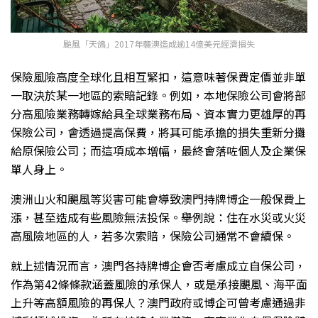
颱風「天鴿」2017年襲澳造成逾14億美元經濟損失
保險風險高度全球化且相互緊扣，這意味著保費定價並非單
一取決於某一地區的索賠記錄。例如，本地保險公司會將部
分高風險業務轉嫁給具全球業務布局、資本實力更雄厚的再
保險公司，會透過提高保費，將其可能承擔的損失重新分攤
給原保險公司；而這項成本增幅，最終會落咗個人及企業保
單人身上。
澳洲山火和颶風等災害可能會導致澳門持牌博企一般保費上
漲，甚至造成有些風險無法投保。舉例說：住在水災或火災
高風險地區的人，若多次索賠，保險公司通常不會續保。
就上述情況而言，澳門各持牌博企會否考慮成立自保公司，
作為第42條條款涵蓋風險的承保人，或是承接颶風、海平面
上升等高額風險的再保人？澳門政府或博企可曾考慮通過非