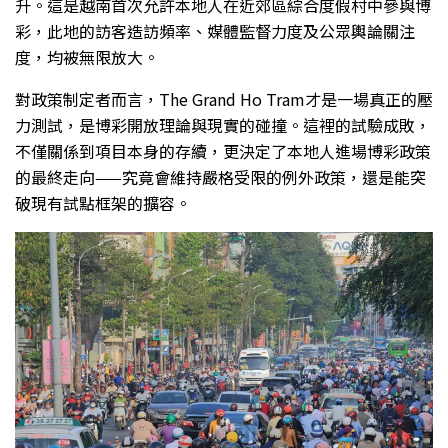
升。這是越南首次允許本地人在近郊區綜合度假村中參與博
彩，此地的訪客造訪頻率、媒體監督力度及公眾輿論關注
度，均被無限放大。
對政策制定者而言，The Grand Ho Tram才是一場真正的壓
力測試，是博彩開放理論與現實的碰撞。這裡的試驗成敗，
不僅關係到項目本身的存續，更決定了本地人進場博彩政策
的最終走向——究竟會維持嚴格受限的例外政策，還是能突
破現有試點框架的擴容。