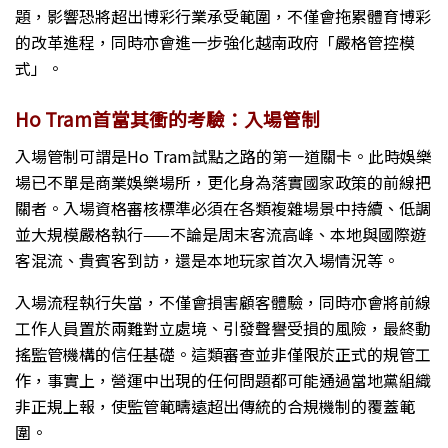
題，影響恐將超出博彩行業承受範圍，不僅會拖累體育博彩
的改革進程，同時亦會進一步強化越南政府「嚴格管控模
式」。
Ho Tram首當其衝的考驗：入場管制
入場管制可謂是Ho Tram試點之路的第一道關卡。此時娛樂
場已不單是商業娛樂場所，更化身為落實國家政策的前線把
關者。入場資格審核標準必須在各類複雜場景中持續、低調
並大規模嚴格執行——不論是周末客流高峰、本地與國際遊
客混流、貴賓客到訪，還是本地玩家首次入場情況等。
入場流程執行失當，不僅會損害顧客體驗，同時亦會將前線
工作人員置於兩難對立處境、引發聲譽受損的風險，最終動
搖監管機構的信任基礎。這類審查並非僅限於正式的規管工
作，事實上，營運中出現的任何問題都可能通過當地黨組織
非正規上報，使監管範疇遠超出傳統的合規機制的覆蓋範
圍。