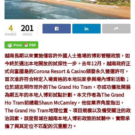
4
201
SHARES
VIEWS
越南長期以來實施僅容許外國人士進場的博彩管轄政策，如
今終於邁出本地開放的試探性一步。去年12月，越南政府正
式向富國島的Corona Resort & Casino頒發永久營運許可，
首次准許符合特定入場資格的本地玩家參與場內博彩活動；
位於胡志明市郊外的The Grand Ho Tram，亦成功獲批開展
為期五年的本地人博彩試點計劃。本文作者為The Grand
Ho Tram前總裁Shaun McCamley，他從業界角度指出，
The Grand Ho Tram地理位置、項目規模以及備受關注的政
治因素，該度假城在越南本地人博彩政策的試驗中，實際承
擔了與其定位不匹配的沉重壓力。