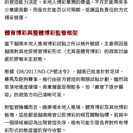
的管控能力決定。本地人博彩業務的價值，不在於能帶來多
少業績貢獻，而是在於能否以可預期、低調且負責任的方式
穩妥營運。
體育博彩與整體博彩監管框架
當下越南本地人進場博彩試點之所以格外敏感，主要原因是
越南對其他受規管博彩形式（尤其是體育博彩）的政策討論
處於膠著未定狀態。
根據《06/2017/ND-CP號法令》，越南已批准針對足球、
賽馬及跑狗賽事，推行由官方管控的限額試點計劃。雖然政
策落地進度緩慢，商業層面受限較多，但「嚴管下逐步擴
容」的政策方向已清晰可見。
對監管機構而言，娛樂場本地人進場、體育博彩及其他博彩
板塊，這些都是越南規管公民博彩的相互關聯指標。若其中
一個領域被認為出現管控失序，極有可能引發各界對所有博
彩形式的態度趨於保守收緊。