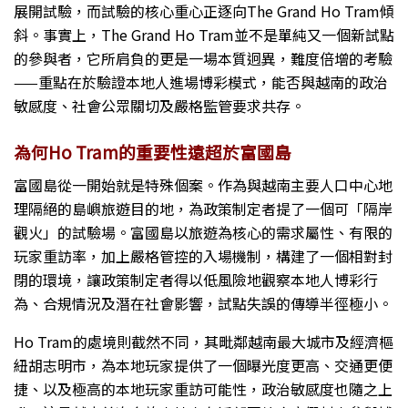
展開試驗，而試驗的核心重心正逐向The Grand Ho Tram傾
斜。事實上，The Grand Ho Tram並不是單純又一個新試點
的參與者，它所肩負的更是一場本質迥異，難度倍增的考驗
——重點在於驗證本地人進場博彩模式，能否與越南的政治
敏感度、社會公眾關切及嚴格監管要求共存。
為何Ho Tram的重要性遠超於富國島
富國島從一開始就是特殊個案。作為與越南主要人口中心地
理隔絕的島嶼旅遊目的地，為政策制定者提了一個可「隔岸
觀火」的試驗場。富國島以旅遊為核心的需求屬性、有限的
玩家重訪率，加上嚴格管控的入場機制，構建了一個相對封
閉的環境，讓政策制定者得以低風險地觀察本地人博彩行
為、合規情況及潛在社會影響，試點失誤的傳導半徑極小。
Ho Tram的處境則截然不同，其毗鄰越南最大城市及經濟樞
紐胡志明市，為本地玩家提供了一個曝光度更高、交通更便
捷、以及極高的本地玩家重訪可能性，政治敏感度也隨之上