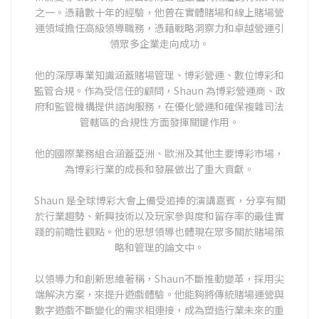
之一。憑藉數十年的經驗，他曾在實體賭場和線上賭場營
運領域擔任高級領導職務，憑藉戰略洞察力和卓越營運引
領眾多企業走向成功。
他的深厚專業知識涵蓋賭場管理、博彩營運、數位博彩和
監管合規。作為受信任的顧問，Shaun 為博彩營運商、政
府和監管機構提供諮詢服務，在優化營運和確保複雜司法
管轄區的合規性方面發揮關鍵作用。
他的國際業務組合涵蓋亞洲、歐洲及其他主要博彩市場，
為博彩行業的成長和發展做出了重大貢獻。
Shaun 是全球博彩大會上備受追捧的演講嘉賓，分享有關
於行業趨勢、新興技術以及玩家參與度和留存率的最佳實
踐的前瞻性觀點。他的思想領導也體現在眾多關於賭場策
略和管理的論文中。
以領導力和創新思維著稱，Shaun不斷推動變革，採用尖
端解決方案，來提升遊戲體驗。他能夠將傳統賭場運營與
數字遊戲不斷變化的需求相連接，成為塑造行業未來的重