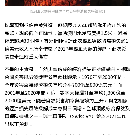
澳洲山火類災害肆虐全球災害經濟損失持續攀升
科學預測或許會被質疑，但親歷2025年超強颱風樺加沙的
民眾，想必仍心有餘悸；當時澳門水浸高度達1.5米，賭場
停業超過30小時，有分析師估計此次颱風導致賭場損失逾1
億美元收入。所幸借鑒了2017年颱風天鴿的經歷，此次災
情並未造成重大傷亡。
不爭的事實是，自然災害造成的經濟損失正持續攀升。據聯
合國災害風險減緩辦公室數據顥示，1970年至2000年間，
全球災害直接經濟損失年均介乎700億至800億美元；而
2001年至2020年間，這一數字大幅躍升至年均1,800億至
2,000億美元。隨著自然災害頻率與破壞力上升，與之相關
的經濟損失風險緩解成本亦與日俱增。全球頂級綜合保險及
再保險機構之一—瑞士再保險（Swiss Re）曾於2021年作
出以下預測：