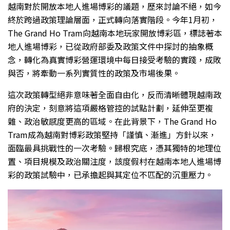
越南對於開放本地人進場博彩的議題，歷來討論不絕，如今
終於跨過政策理論層面，正式轉向落實階段。今年1月初，
The Grand Ho Tram向越南本地玩家開放博彩區，標誌著本
地人進場博彩，已從政府部委及政策文件中探討的抽象概
念，轉化為真實博彩營運環境中每日接受考驗的實踐，成敗
與否，將牽動一系列實質性的政策及市場後果。
這次政策轉型絕非意味著全面自由化，反而清晰體現越南政
府的決定，刻意將這項嚴格管控的試點計劃，延伸至更複
雜、政治敏感度更高的區域。在此背景下，The Grand Ho
Tram成為越南對博彩政策堅持「謹慎、漸進」方針以來，
面臨最具挑戰性的一次考驗。歸根究底，憑其獨特的地理位
置、項目規模及政治關注度，該度假村在越南本地人進場博
彩的政策試驗中，已承擔起與其定位不匹配的沉重壓力。