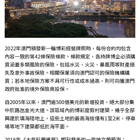
2022年澳門頒發新一輪博彩經營牌照時，每份合約均包含
內容一致的第42條保險條款。條款規定，各持牌博企必須購
買涵蓋多類風險的保險，包括水災、火災、暴風雨等財產損
失及意外事故保險。相關保單須向澳門認可的保險機構購
買；若本地保險方案不具可行性或成本過高，則可向獲澳門
政府批准的境外保險商投保。
自2005年以來，澳門逾500億美元的新增投資，絕大部分集
中於路氹金光大道。該區域內的博彩度假村建築，幾乎全部
興建於填海陸地上，這些土地的最高海拔僅有1至2米，停車
場等地下建築都低於海平面。
2016年《大氣科學進展》期刊發表的一篇論文曾預測：