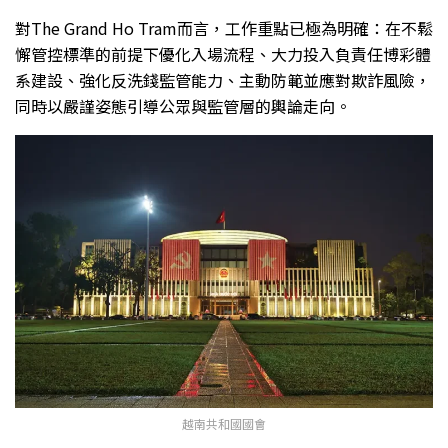
對The Grand Ho Tram而言，工作重點已極為明確：在不鬆
懈管控標準的前提下優化入場流程、大力投入負責任博彩體
系建設、強化反洗錢監管能力、主動防範並應對欺詐風險，
同時以嚴謹姿態引導公眾與監管層的輿論走向。
越南共和國國會