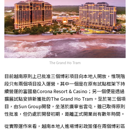
The Grand Ho Tram
目前越南原則上已批准三個博彩項目向本地人開放，惟現階
段只有兩個項目投入運營。其中一個是在原有試點框架下持
續營運的富國島Corona Resort & Casino；另一個便是透過
擴展試點安排新獲批的The Grand Ho Tram。至於第三個項
目，由Sun Group開發，坐落於廣寧省雲屯，雖已取得原則
性批准，但仍處於開發初期，距離正式開業尚有數年時間。
從實際運作來看，越南本地人進場博彩政策僅在兩個博彩區