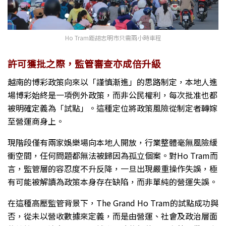
Ho Tram距胡志明市只需兩小時車程
許可獲批之際，監管審查亦成倍升級
越南的博彩政策向來以「謹慎漸進」的思路制定，本地人進
場博彩始終是一項例外政策，而非公民權利，每次批准也都
被明確定義為「試點」。這種定位將政策風險從制定者轉嫁
至營運商身上。
現階段僅有兩家娛樂場向本地人開放，行業整體毫無風險緩
衝空間，任何問題都無法被歸因為孤立個案。對Ho Tram而
言，監管層的容忍度不升反降，一旦出現嚴重操作失誤，極
有可能被解讀為政策本身存在缺陷，而非單純的營運失誤。
在這種高壓監管背景下，The Grand Ho Tram的試點成功與
否，從未以營收數據來定義，而是由營運、社會及政治層面