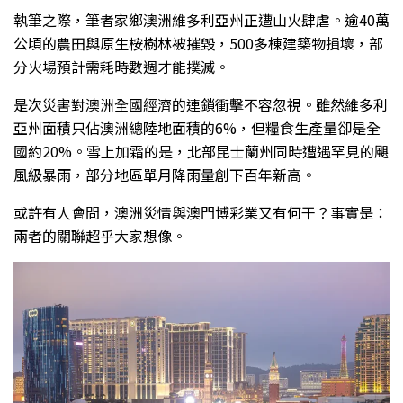
執筆之際，筆者家鄉澳洲維多利亞州正遭山火肆虐。逾40萬
公頃的農田與原生桉樹林被摧毀，500多棟建築物損壞，部
分火場預計需耗時數週才能撲滅。
是次災害對澳洲全國經濟的連鎖衝擊不容忽視。雖然維多利
亞州面積只佔澳洲總陸地面積的6%，但糧食生產量卻是全
國約20%。雪上加霜的是，北部昆士蘭州同時遭遇罕見的颶
風級暴雨，部分地區單月降雨量創下百年新高。
或許有人會問，澳洲災情與澳門博彩業又有何干？事實是：
兩者的關聯超乎大家想像。