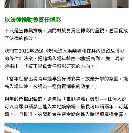
以法律推動負責任博彩
不只是宣傳與推廣，澳門對於負責任博彩的重視，甚至促成
了法律的修改。
澳門在2011年通過《規範進入娛樂場和在其內逗留及博彩
的條件》法案，把賭場入場年齡由18歲提高到21歲。馮家
超指出，「這正是負責任博彩研究的方
向。」
「當年社會出現青年過早投身博彩業、放棄升學的氛圍，提
高入場年齡，被視為一種負責博彩的政策。」
與年齡門檻配套的，還包括「自願隔離」機制——任何人都
可以自願申請禁止進入本地娛樂場，最長可申請兩年，可延
續。一旦批准，被隔離者在禁令期內進入賭場即屬違令罪。