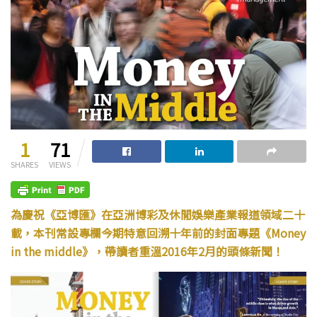
1
71
SHARES
VIEWS
為慶祝《亞博匯》在亞洲博彩及休閒娛樂產業報道領域二十
載，本刊常設專欄今期特意回溯十年前的封面專題《Money
in the middle》，帶讀者重溫2016年2月的頭條新聞！