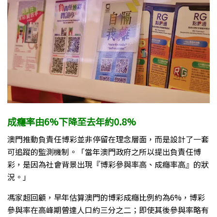
成癮率由6%下降至去年約0.8%
澳門推動負責任博彩並非停留在理念層面，而是設計了一套
可追蹤的監測機制。「當年澳門政府之所以提出負責任博
彩，是因為社會背景出現『博彩參與率高、成癮率高』的狀
況。」
馮家超回顧，早年估算澳門的博彩成癮比例約為6%，博彩
參與率在高峰期曾達人口約三分之二；即使其後參與率略有