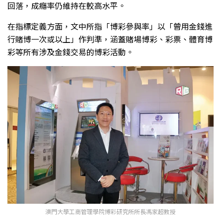
回落，成癮率仍維持在較高水平。
在指標定義方面，文中所指「博彩參與率」以「曾用金錢進
行賭博一次或以上」作判準，涵蓋賭場博彩、彩票、體育博
彩等所有涉及金錢交易的博彩活動。
澳門大學工商管理學院博彩研究所所長馮家超教授