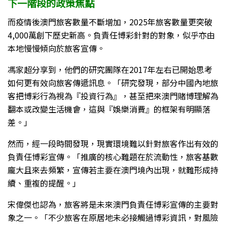
下一階段的政策焦點
而疫情後澳門旅客數量不斷增加，2025年旅客數量更突破
4,000萬創下歷史新高。負責任博彩針對的對象，似乎亦由
本地慢慢傾向於旅客宣傳。
馮家超分享到，他們的研究團隊在2017年左右已開始思考
如何更有效向旅客傳遞訊息。「研究發現，部分中國內地旅
客把博彩行為視為『投資行為』，甚至把來澳門賭博理解為
翻本或改變生活機會，這與『娛樂消費』的框架有明顯落
差。」
然而，經一段時間發現，現實環境難以針對旅客作出有效的
負責任博彩宣傳。「推廣的核心難題在於流動性，旅客基數
龐大且來去頻繁，宣傳若主要在澳門境內出現，就難形成持
續、重複的提醒。」
宋偉傑也認為，旅客將是未來澳門負責任博彩宣傳的主要對
象之一。「不少旅客在原居地未必接觸過博彩資訊，對風險