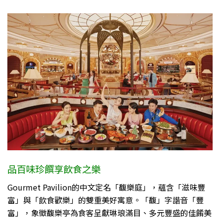
品百味珍饌享飲食之樂
Gourmet Pavilion的中文定名「馥樂庭」，蘊含「滋味豐
富」與「飲食歡樂」的雙重美好寓意。「馥」字諧音「豐
富」，象徵馥樂亭為食客呈獻琳琅滿目、多元豐盛的佳餚美