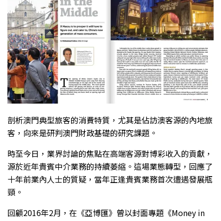
剖析澳門典型旅客的消費特質，尤其是佔訪澳客源的內地旅
客，向來是研判澳門財政基礎的研究課題。
時至今日，業界討論的焦點在高端客源對博彩收入的貢獻，
源於近年貴賓中介業務的持續萎縮。這場業態轉型，回應了
十年前業內人士的質疑，當年正逢貴賓業務首次遭遇發展瓶
頸。
回顧2016年2月，在《亞博匯》曾以封面專題《Money in