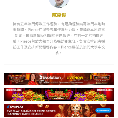
陳嘉俊
擁有五年澳門傳媒工作經驗，有足夠經驗編寫澳門本地時
事新聞。Pierce在過去五年任職於力報，曾編寫本地時事
新聞、博彩新聞及相關的專題報導，亦有一定的拍攝經
驗。Pierce曾於力報晉升為採訪副主任，負責安排記者採
訪工作及安排新聞報導內容。Pierce畢業於澳門大學中文
系。