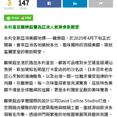
3
147
SHARES
VIEWS
永利皇宮馥樂庭譽為亞洲人氣美食新殿堂
永利全新亞洲美饌地標——馥樂庭，於2025年4月下旬正式
開幕，薈萃亞洲各地繽紛多元、風味獨特的頂級美饌，築就
富麗堂皇的餐飲殿堂。
馥樂庭坐落於路氹永利皇宮，顧客可品嚐到米芝蓮星級潮汕
魚粥、新加坡知名明星打卡愛店的叻沙名店、日本百年老店
匠心烹製的蒲燒鰻魚，以及台灣一間一位難求備受追捧的牛
肉麵。在馥樂庭，每一次味蕾探索皆充滿驚喜，這些特色美
饌不僅是全球難尋的佳餚，更是永利獨家呈獻的美味驚喜。
馥樂庭由享譽國際的設計公司David Collins Studio打造，
空間融合優雅的歐式建築風格與精緻工藝，靈感源自歐洲多
個著名市集，透過拱門與繁複的地板圖案展現其藝術氛圍。