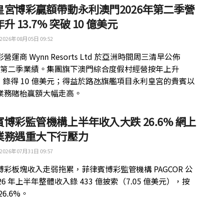
皇宮博彩贏額帶動永利澳門2026年第二季營
升 13.7% 突破 10 億美元
2026年08月05日 09:52
營運商 Wynn Resorts Ltd 於亞洲時間周三清早公佈
6 年第二季業績。集團旗下澳門綜合度假村經營按年上升
%，錄得 10 億美元；得益於路氹旗艦項目永利皇宮的貴賓以
業務賭枱贏額大幅走高。
博彩監管機構上半年收入大跌 26.6% 網上
業務遇重大下行壓力
2026年07月31日 09:57
博彩板塊收入走弱拖累，菲律賓博彩監管機構 PAGCOR 公
26 年上半年整體收入錄 433 億披索（7.05 億美元），按
26.6%。