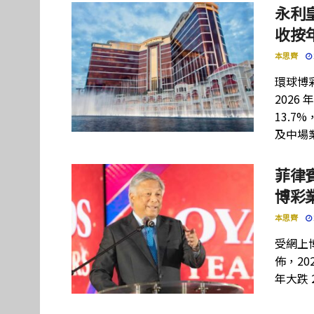
永利
收按年
本思齊
環球博彩
202
13.7
及中場
菲律賓
博彩
本思齊
受網上
佈，20
年大跌 