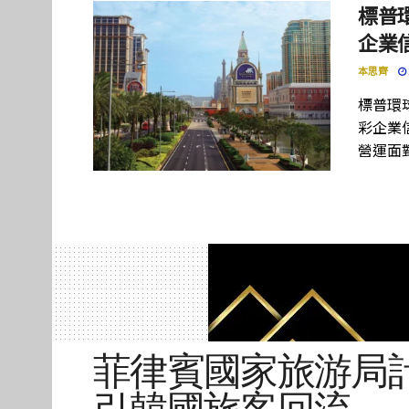
標普
企業
本思齊
標普環球
彩企業
營運面
菲律賓國家旅游局
引韓國旅客回流