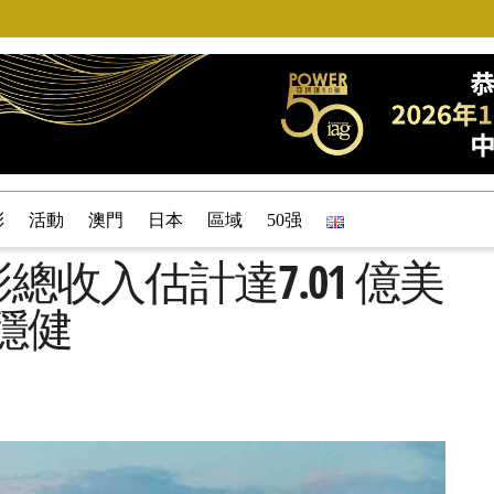
彩
活動
澳門
日本
區域
50强
總收入估計達7.01 億美
穩健