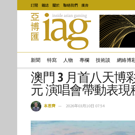
訂閱
雜誌
關於
聯絡我們
廣告
新聞
特寫
人物
專欄
技術談
網絡博
澳門 3 月首八天博彩
元 演唱會帶動表現
本思齊
2026年03月10日 07:54