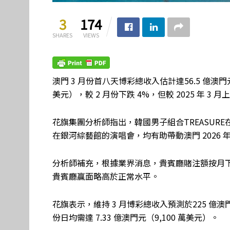
3
174
SHARES
VIEWS
澳門 3 月份首八天博彩總收入估計達56.5 億澳門元
美元），較 2 月份下跌 4%，但較 2025 年 3 月上
花旗集團分析師指出，韓國男子組合TREASURE
在銀河綜藝館的演唱會，均有助帶動澳門 2026 年
分析師補充，根據業界消息，貴賓廳賭注額按月下跌 
貴賓廳贏面略高於正常水平。
花旗表示，維持 3 月博彩總收入預測於225 億澳
份日均需達 7.33 億澳門元（9,100 萬美元）。