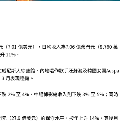
（7.01 億美元），日均收入為7.06 億澳門元（8,760 萬
升 11%。
在威尼斯人綜藝館、內地唱作歌手汪蘇瀧及韓國女團Aespa
 3 月表現穩健。
2% 至 4%，中場博彩總收入則下跌 3% 至 5%；同時
門元（27.9 億美元）的保守水平，按年上升 14%，其後月