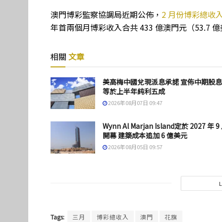
澳門博彩監察協調局近期公佈，
2 月份博彩總收入
年首兩個月博彩收入合共 433 億澳門元（53.7 億
相關
文章
美高梅中國兌現派息承諾 宣佈中期股
等於上半年純利五成
2026年08月07日 09:47
Wynn Al Marjan Island定於 2027 年 9
開幕 建築成本追加 6 億美元
2026年08月05日 09:57
Tags:
三月
博彩總收入
澳門
花旗