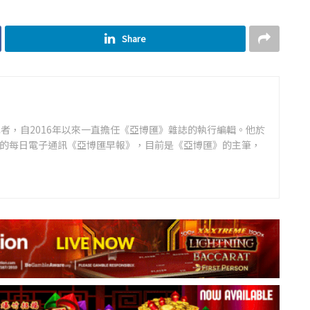
Share
者，自2016年以來一直擔任《亞博匯》雜誌的執行編輯。他於
領先的每日電子通訊《亞博匯早報》，目前是《亞博匯》的主筆，