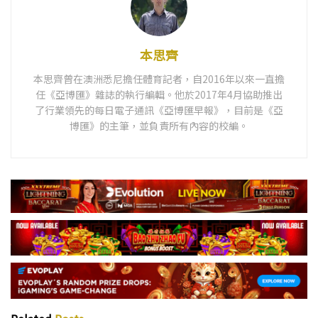
本思齊
本思齊曾在澳洲悉尼擔任體育記者，自2016年以來一直擔
任《亞博匯》雜誌的執行編輯。他於2017年4月協助推出
了行業領先的每日電子通訊《亞博匯早報》，目前是《亞
博匯》的主筆，並負責所有內容的校編。