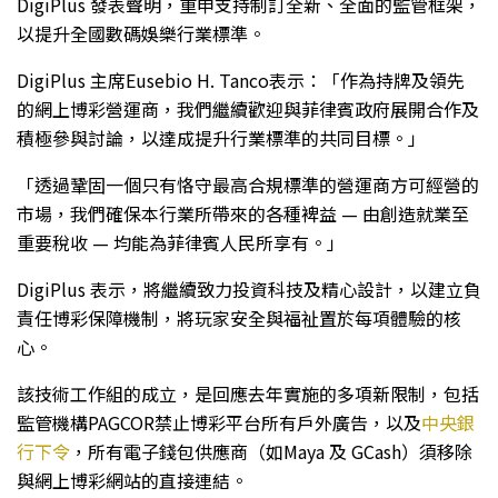
DigiPlus 發表聲明，重申支持制訂全新、全面的監管框架，
以提升全國數碼娛樂行業標準。
DigiPlus 主席Eusebio H. Tanco表示：「作為持牌及領先
的網上博彩營運商，我們繼續歡迎與菲律賓政府展開合作及
積極參與討論，以達成提升行業標準的共同目標。」
「透過鞏固一個只有恪守最高合規標準的營運商方可經營的
市場，我們確保本行業所帶來的各種裨益 — 由創造就業至
重要稅收 — 均能為菲律賓人民所享有。」
DigiPlus 表示，將繼續致力投資科技及精心設計，以建立負
責任博彩保障機制，將玩家安全與福祉置於每項體驗的核
心。
該技術工作組的成立，是回應去年實施的多項新限制，包括
監管機構PAGCOR禁止博彩平台所有戶外廣告，以及
中央銀
行下令
，所有電子錢包供應商（如Maya 及 GCash）須移除
與網上博彩網站的直接連結。