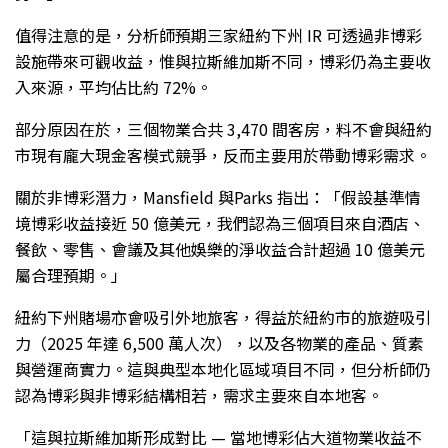
值得注意的是，分析師預期三家紐約下州 IR 可透過非博彩
設施帶來可觀收益，惟與拉斯維加斯不同，博彩仍為主要收
入來源，平均佔比約 72%。
部分原因在於，三個物業合共 3,470 間客房，料不會與紐約
市現有龐大現金客模式競爭，反而主要用於帶動博彩需求。
關於非博彩潛力，Mansfield 與Parks 指出：「假設基準情
境博彩收益接近 50 億美元，我們認為三個項目來自酒店、
餐飲、零售、會議及其他娛樂的淨收益合計超過 10 億美元
屬合理預期。」
紐約下州賭場亦會吸引外地旅客，得益於紐約市的旅遊吸引
力（2025 年達 6,500 萬人次），以及各物業的產品、質素
與營運商實力。這與典型本地化區域項目不同，但分析師仍
認為博彩與非博彩結構相若，需求主要來自本地客。
「這與拉斯維加斯形成對比 — 當地博彩佔大道物業收益不