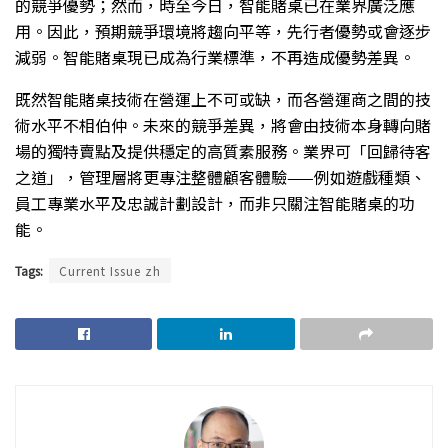
的競爭優勢；然而，時至今日，智能賭桌已在業界廣泛應
用。因此，預期競爭環境將趨向平等，先行者優勢或會逐步
減弱。智能賭桌現已成為行業標準，不再造成優勢差異。
既然智能賭桌技術在營運上不可或缺，而各營運商之間的技
術水平不相伯仲。未來的競爭差異，將會由技術本身轉向賭
場的獨特賣點及提供穩定的高質素服務。業界可「回歸待客
之道」，管理層將更專注整體顧客體驗——例如遊戲種類、
員工專業水平及忠誠計劃設計，而非只關注智能賭桌的功
能。
Tags:
Current Issue zh