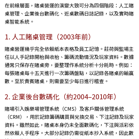
在前線層面，賭桌營運的演變大致可分為四個階段：人工賭
桌管理、企業後台數碼化、近桌數碼日誌記錄，以及實時賭
桌智能系統。
1. 人工賭桌管理（2003年前）
賭桌營運幾乎完全依賴紙本表格及員工記憶。莊荷與監場主
任以人手記錄開枱與收枱、籌碼流動情況及玩家資料。數據
通常只保存在賭桌旁，要整理作系統分析十分耗時。例如：
每張賭桌每十五天進行一次籌碼盤點，以記錄各賭桌的輸贏
數。至於貴賓賭桌，則需要至少每日進行稽查。
2. 企業後台數碼化（約2004–2010年）
賭場引入娛樂場管理系統（CMS）及客戶關係管理系統
（CRM），用於記錄籌碼購買與兌換交易、下注記錄及玩家
資料。雖然如此，賭桌本身仍未全面數碼化，下注與派彩依
然依賴人手程序。大部分記錄仍需從紙本抄入系統，因此數