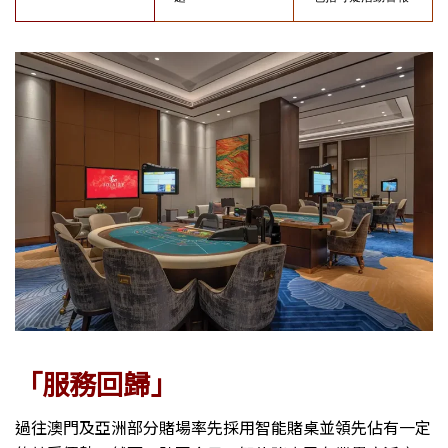
「服務回歸」
過往澳門及亞洲部分賭場率先採用智能賭桌並領先佔有一定