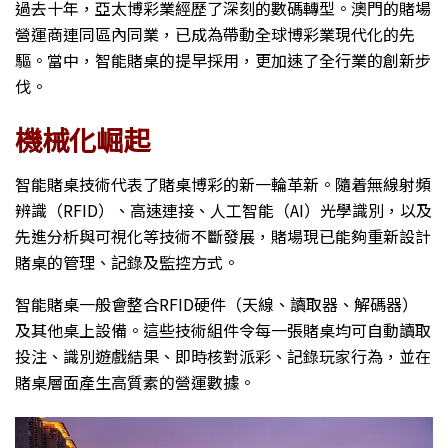
過去十年，亞太博彩業經歷了深刻的數碼轉型。澳門的賭場
營運商連同區內同業，已成為帶動全球博彩業現代化的先
驅。當中，智能賭桌的提早採用，更加速了全行業的創新步
伐。
機械化崛起
智能賭桌技術代表了賭桌博彩的新一輪革新。隨着無線射頻
辨識（RFID）、高速連接、人工智能（AI）光學識別，以及
先進分析與可視化等技術不斷發展，賭場現已能夠重新設計
賭桌的管理、記錄及監控方式。
智能賭桌一般會整合RFID硬件（天線、讀取器、解碼器）
及其他桌上設備。這些技術組件令每一張賭桌均可自動讀取
投注、識別遊戲結果、即時核對派彩、記錄玩家行為，並在
賭桌層面產生高質素的營運數據。