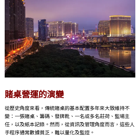
賭桌營運的演變
從歷史角度來看，傳統賭桌的基本配置多年來大致維持不
變：一張賭桌、籌碼、發牌靴、一名或多名莊荷、監場主
任，以及紙本記錄。然而，從資訊及管理角度而言，這些人
手程序通常數據貧乏，難以量化及監控。