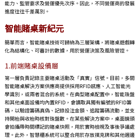
能力、監管要求及營運優先次序。因此，不同營運商的發展
進度往往千差萬別。
智能賭桌新紀元
簡單而言，智能賭桌技術可歸納為三層架構，將賭桌遊戲轉
化為結構化、可審計的數據，用於營運決策及風險管控。
1.前端賭桌設備層
第一層負責記錄主要賭桌活動及「真實」信號。目前，多間
智能賭桌解決方案供應商提供採用RFID感應、人工智能光
學識別，或兩者混合的系統。在典型賭桌配置中，智能珠盤
和其他桌面設備均內置RFID，會讀取具獨有編號的RFID籌
碼，以驗證籌碼真偽、記錄投注金額、追蹤籌碼流動，並支
持開枱與收枱時核對珠盤數。在某些解決方案中，桌面鏡頭
會拍攝帶時間標記的賭桌快照，用於實時檢視及事後爭議處
理。此外，智慧櫃系統可以整合用於存放撲克牌和其他週邊