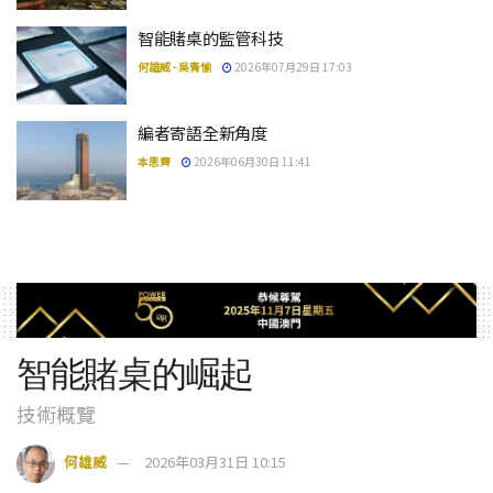
智能賭桌的監管科技
何雄威 - 吳青愉
2026年07月29日 17:03
編者寄語全新角度
本思齊
2026年06月30日 11:41
智能賭桌的崛起
技術概覽
何雄威
2026年03月31日 10:15