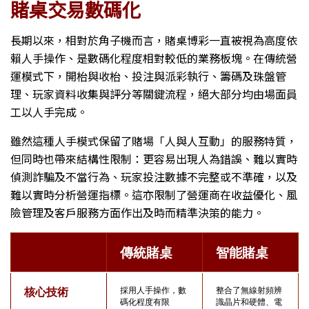
賭桌交易數碼化
長期以來，相對於角子機而言，賭桌博彩一直被視為高度依
賴人手操作、是數碼化程度相對較低的業務板塊。在傳統營
運模式下，開枱與收枱、投注與派彩執行、籌碼及珠盤管
理、玩家資料收集與評分等關鍵流程，絕大部分均由場面員
工以人手完成。
雖然這種人手模式保留了賭場「人與人互動」的服務特質，
但同時也帶來結構性限制：更容易出現人為錯誤、難以實時
偵測詐騙及不當行為、玩家投注數據不完整或不準確，以及
難以實時分析營運指標。這亦限制了營運商在收益優化、風
險管理及客戶服務方面作出及時而精準決策的能力。
傳統賭桌
智能賭桌
核心技術
採用人手操作，數
整合了無線射頻辨
碼化程度有限
識晶片和硬體、電