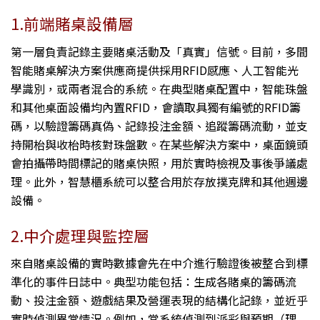
1.前端賭桌設備層
第一層負責記錄主要賭桌活動及「真實」信號。目前，多間
智能賭桌解決方案供應商提供採用RFID感應、人工智能光
學識別，或兩者混合的系統。在典型賭桌配置中，智能珠盤
和其他桌面設備均內置RFID，會讀取具獨有編號的RFID籌
碼，以驗證籌碼真偽、記錄投注金額、追蹤籌碼流動，並支
持開枱與收枱時核對珠盤數。在某些解決方案中，桌面鏡頭
會拍攝帶時間標記的賭桌快照，用於實時檢視及事後爭議處
理。此外，智慧櫃系統可以整合用於存放撲克牌和其他週邊
設備。
2.中介處理與監控層
來自賭桌設備的實時數據會先在中介進行驗證後被整合到標
準化的事件日誌中。典型功能包括：生成各賭桌的籌碼流
動、投注金額、遊戲結果及營運表現的結構化記錄，並近乎
實時偵測異常情況。例如，當系統偵測到派彩與預期（理