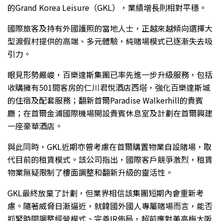
的Grand Korea Leisure（GKL），業績增長則相對平穩。
國際旅客及持有外國護照的當地人士，正越來越傾向選擇大
型渡假村提供的高端、多元體驗，純賭場模式已逐漸失去吸
引力。
眼見形勢嚴峻，百樂達斯集團已率先進一步升級服務，包括
收購擁有501間客房的仁川君悅酒店西塔，強化百樂達斯城
的住宿及配套服務；翻新首爾Paradise Walkerhill的貴賓
廳；在首爾金浦國際機場開設貴賓休息室及計劃在首爾興建
一座豪華酒店。
與此同時，GKL近期亦曾考慮在首爾購置物業自設賭場，取
代目前的租賃模式。該公司指出，國際客戶競爭激烈，租賃
物業無疑限制了樓面調整和翻新升級的靈活性。
GKL最終放棄了計劃，但業界相信該集團短期內會重新考
慮。隨著威脅日漸逼近，就韓國外國人專屬賭場而言，能否
抓緊時間調整經營模式、完善IR佈局，超前應對美高梅大阪