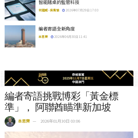
智能賭桌的監管科技
何雄威 - 吳青愉
2026年07月29日 17:03
編者寄語全新角度
本思齊
2026年06月30日 11:41
編者寄語挑戰博彩「黃金標
準」， 阿聯酋瞄準新加坡
本思齊
2026年01月30日 03:06