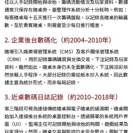
任以人手記錄開枱與收枱、籌碼流動情況及玩家資料。數據
通常只保存在賭桌旁，要整理作系統分析十分耗時。例如：
每張賭桌每十五天進行一次籌碼盤點，以記錄各賭桌的輸贏
數。至於貴賓賭桌，則需要至少每日進行稽查。
2. 企業後台數碼化（約2004–2010年）
賭場引入娛樂場管理系統（CMS）及客戶關係管理系統
（CRM），用於記錄籌碼購買與兌換交易、下注記錄及玩家
資料。雖然如此，賭桌本身仍未全面數碼化，下注與派彩依
然依賴人手程序。大部分記錄仍需從紙本抄入系統，因此數
據主要為統計形式，而非每局記錄。
3. 近桌數碼日誌記錄（約2010–2018年）
第三階段可視為連接傳統賭桌與電子賭桌的過渡期。賭桌開
始加入連接後台系統的桌面控制台。透過簡單的系統用戶界
面（UI），監場主任可記錄開枱與收枱的時間、遊戲結果及
玩家評分。然而，賭桌交易與監控仍未完全整合，限制了實