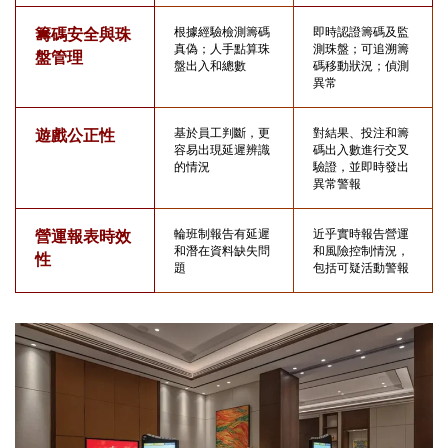
籌碼安全與珠
根據經驗檢測籌碼
即時認證籌碼及監
真偽；人手點算珠
測珠盤；可追溯籌
盤管理
盤出入和總數
碼移動狀況；偵測
異常
遊戲公正性
基於員工判斷，更
對結果、投注和籌
容易出現延遲辨識
碼出入數進行交叉
的情況
驗證，並即時發出
異常警報
營運報表時效
輪班制報告有延遲
近乎實時報告營運
和潛在資料缺失問
和風險控制情況，
性
題
包括可疑活動警報