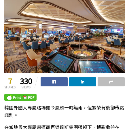
7
330
SHARES
VIEWS
韓國外國人專屬賭場如今風頭一時無兩，但繁榮背後卻帶點
諷刺。
在當地最大專屬營運商百樂達斯集團帶領下，博彩收益在