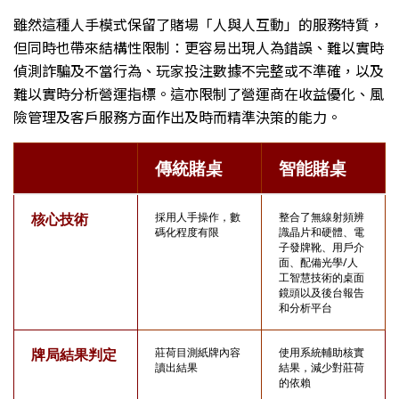
雖然這種人手模式保留了賭場「人與人互動」的服務特質，
但同時也帶來結構性限制：更容易出現人為錯誤、難以實時
偵測詐騙及不當行為、玩家投注數據不完整或不準確，以及
難以實時分析營運指標。這亦限制了營運商在收益優化、風
險管理及客戶服務方面作出及時而精準決策的能力。
傳統賭桌
智能賭桌
核心技術
採用人手操作，數
整合了無線射頻辨
碼化程度有限
識晶片和硬體、電
子發牌靴、用戶介
面、配備光學/人
工智慧技術的桌面
鏡頭以及後台報告
和分析平台
牌局結果判定
莊荷目測紙牌內容
使用系統輔助核實
讀出結果
結果，減少對莊荷
的依賴