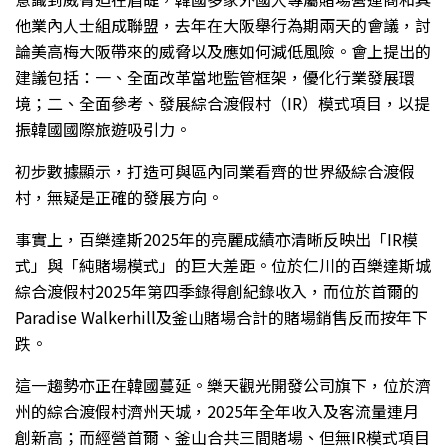
他業內人士組成聯盟，去年在大阪舉行為期兩天的會議，討
論美高梅大阪帶來的威脅以及應如何減低風險。會上提出的
建議包括：一、全面改革當地監管框架，優化行業發展環
境；二、全面參考、發展綜合渡假村（IR）模式項目，以提
振韓國國際旅遊吸引力。
初步數據顯示，打造可與區內同業看齊的世界級綜合渡假
村，無疑是正確的發展方向。
事實上，百樂達斯2025年的亮麗成績亦清晰反映出「IR模
式」與「純賭場模式」的巨大差距。位於仁川的百樂達斯城
綜合渡假村2025年第四季錄得創紀錄收入，而位於首爾的
Paradise Walkerhill及釜山賭場合計的賭場銷售反而按年下
跌。
這一趨勢亦正在韓國蔓延。樂天觀光開發公司旗下，位於濟
州的綜合渡假村濟州天城，2025年全年收入及客流量連月
創新高；而經營首爾、釜山合共三間賭場、但無IR模式項目