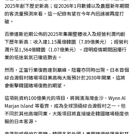
2025年創下歷史新高；從2026年1月數據以及農曆新年期間
的客流量預測來看，這一紀錄有望在今年內迅速被再度打
破。
百樂達斯近期公佈的2025年集團整體收入及經營利潤均創
下歷年新高：收入達1.15萬億韓圜（7.89億美元）；經營利
潤升至1,564億韓圜（1.07億美元），證明疫情期間困擾行
業的低迷氣氛已徹底散去。
然而，正當行業復甦達到巔峰，陰霾亦同時出現。日本首個
綜合渡假村賭場項目美高梅大阪預計於2030年開業，這將
會衝擊韓國賭場復甦的期望。
這項耗資約100億美元的項目，將與濱海灣金沙、Wynn Al
Marjan Island 等看齊，成為全球頂級綜合渡假村之一。但
不同於其他高端同業，大阪項目將直接搶走韓國賭場極度依
賴的日本客源。
意識到威脅迫在眉睫，韓國多家外國人專屬賭場營運商和其