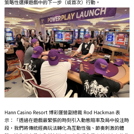
策略性選擇遊戲中的下一步（或首次）行動。
Hann Casino Resort 博彩運營副總裁 Rod Hackman 表
示：「透過在遊戲最緊張的時刻引入動態賠率及局中投注時
段，我們將傳統經典玩法轉化為互動性強、節奏刺激的體