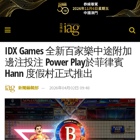
IDX Games 全新百家樂中途附加
邊注投注 Power Play於菲律賓
Hann 度假村正式推出
新聞編輯部
2026年04月02日 09:48