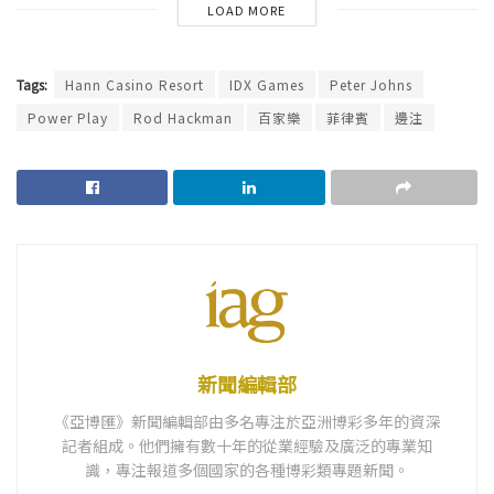
LOAD MORE
Tags:
Hann Casino Resort
IDX Games
Peter Johns
Power Play
Rod Hackman
百家樂
菲律賓
邊注
新聞編輯部
《亞博匯》新聞編輯部由多名專注於亞洲博彩多年的資深
記者組成。他們擁有數十年的從業經驗及廣泛的專業知
識，專注報道多個國家的各種博彩類專題新聞。