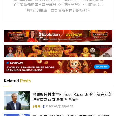
了行業領先的每日電子通訊《亞博匯早報》，目前是《亞
博匯》的主筆，並負責所有內容的校編。
Related
Posts
晨麗度假村東主Enrique Razon Jr 登上福布斯菲
律賓首富寶座 身家遙遙領先
本思齊
2026年08月07日 09:57