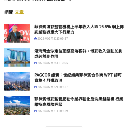
相關
文章
菲律賓博彩監管機構上半年收入大跌 26.6% 網上博
彩業務遇重大下行壓力
2026年07月31日 09:57
濱海灣金沙定位頂級高端客群，博彩收入波動加劇
成必然副作用
2026年07月24日 10:05
PAGCOR 證實：世紀娛樂菲律賓合作商 WPT 認可
資格 4 月遭取消
2026年07月22日 09:57
菲律賓博彩監管局勒令業界強化反洗黑錢架構 行業
維持高風險評級
2026年07月21日 09:59