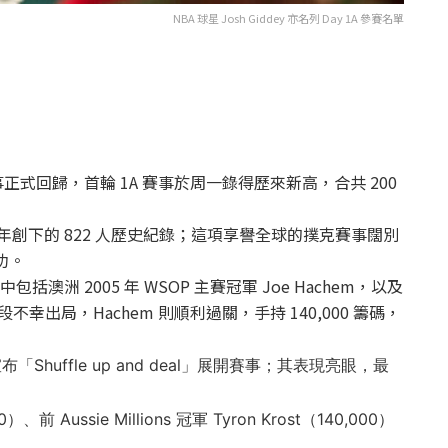
NBA 球星 Josh Giddey 亦名列 Day 1A 參賽名單
） 主賽事正式回歸，首輪 1A 賽事於周一錄得歷來新高，合共 200
9 年創下的 822 人歷史紀錄；這項享譽全球的撲克賽事闊別
功。
澳洲 2005 年 WSOP 主賽冠軍 Joe Hachem，以及
achi 早段不幸出局，Hachem 則順利過關，手持 140,000 籌碼，
宣布「Shuffle up and deal」展開賽事；其表現亮眼，最
Aussie Millions 冠軍 Tyron Krost（140,000）