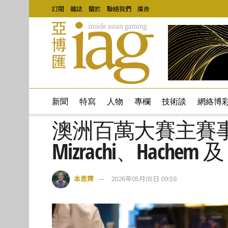
訂閱
雜誌
關於
聯絡我們
廣告
新聞
特寫
人物
專欄
技術談
網絡博
澳洲百萬大賽主賽事迎
Mizrachi、Hachem 
本思齊
2026年05月05日 09:58