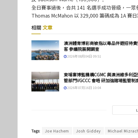
全日賽事過後，合共 141 名選手成功晉級，一
Thomas McMahon 以 329,000 籌碼成為 
相關
文章
澳洲體育博彩商被指以毒品伴遊招待貴
客 參議院展開調查
2026年08月04日 09:51
柬埔寨博監機構CGMC 與澳洲維多利亞
管部門VGCCC 會晤 研加強賭場監管制
2026年07月16日 10:04
Tags:
Joe Hachem
Josh Giddey
Michael Mizrac