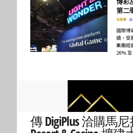
博彩及
第二季
本思齊
國際博彩設
績，受惠
集團經調
26% 至
傳 DigiPlus 洽購