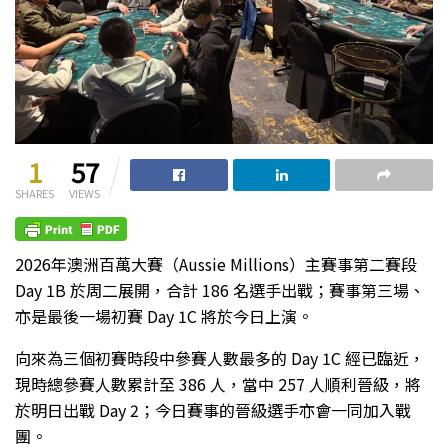
1
57
SHARES
VIEWS
2026年澳洲百萬大賽（Aussie Millions）主賽事第二賽段
Day 1B 於周二展開，合計 186 名選手出戰；賽事第三場、
亦是最後一場初賽 Day 1C 將於今日上演。
向來為三個初賽時段中參賽人數最多的 Day 1C 經已臨近，
現時總參賽人數累計至 386 人，當中 257 人順利晉級，將
於明日出戰 Day 2；今日賽事的晉級選手亦會一同加入戰
團。