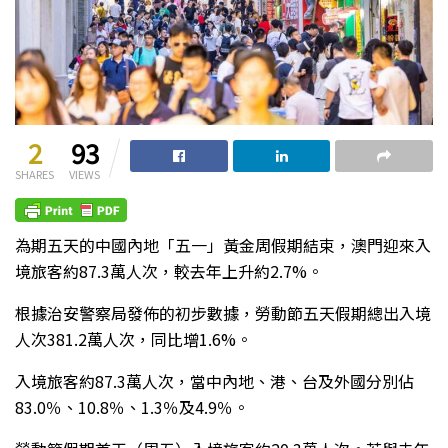
2
93
SHARES
VIEWS
為期五天的中國內地「五一」黃金周假期結束，澳門迎來入
境旅客約
87.3
萬人次，較去年上升約
2.7%
。
根據治安警察局發佈的初步數據，勞動節五天假期總出入境
人次
381.2
萬人次，同比增
1.6%
。
入境旅客約
87.3
萬人次，當中內地、港、台及外國分別佔
83.0
％、
10.8
％、
1.3
％及
4.9
％。