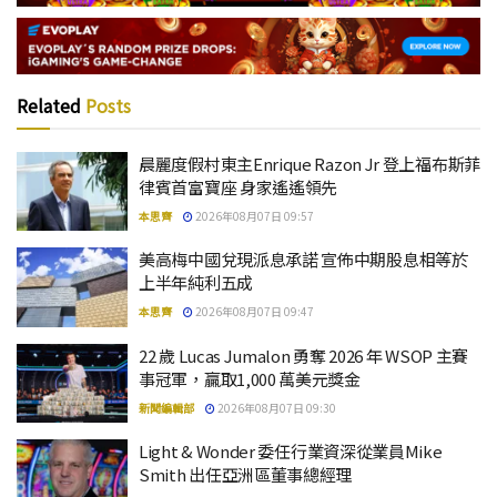
Related
Posts
晨麗度假村東主Enrique Razon Jr 登上福布斯菲
律賓首富寶座 身家遙遙領先
本思齊
2026年08月07日 09:57
美高梅中國兌現派息承諾 宣佈中期股息相等於
上半年純利五成
本思齊
2026年08月07日 09:47
22 歲 Lucas Jumalon 勇奪 2026 年 WSOP 主賽
事冠軍，贏取1,000 萬美元獎金
新聞編輯部
2026年08月07日 09:30
Light & Wonder 委任行業資深從業員Mike
Smith 出任亞洲區董事總經理