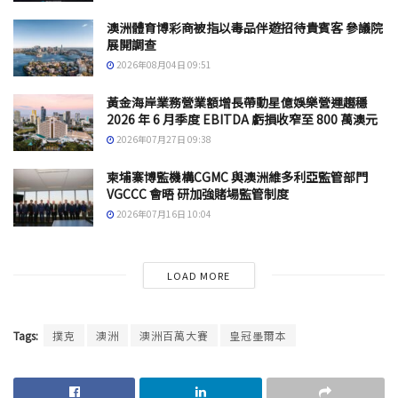
澳洲體育博彩商被指以毒品伴遊招待貴賓客 參議院
展開調查
2026年08月04日 09:51
黃金海岸業務營業額增長帶動星億娛樂營運趨穩
2026 年 6 月季度 EBITDA 虧損收窄至 800 萬澳元
2026年07月27日 09:38
柬埔寨博監機構CGMC 與澳洲維多利亞監管部門
VGCCC 會晤 研加強賭場監管制度
2026年07月16日 10:04
LOAD MORE
Tags:
撲克
澳洲
澳洲百萬大賽
皇冠墨爾本