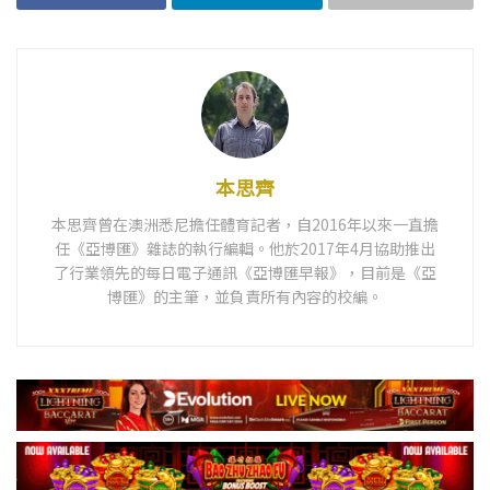
本思齊
本思齊曾在澳洲悉尼擔任體育記者，自2016年以來一直擔
任《亞博匯》雜誌的執行編輯。他於2017年4月協助推出
了行業領先的每日電子通訊《亞博匯早報》，目前是《亞
博匯》的主筆，並負責所有內容的校編。