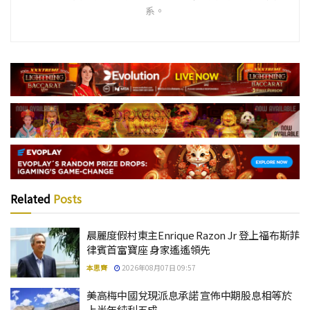
系。
Related
Posts
晨麗度假村東主Enrique Razon Jr 登上福布斯菲
律賓首富寶座 身家遙遙領先
本思齊
2026年08月07日 09:57
美高梅中國兌現派息承諾 宣佈中期股息相等於
上半年純利五成