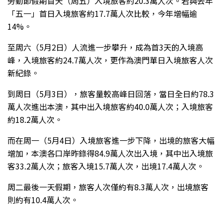
勞動節假期首天（周五）入境旅客約
20.3
萬人次。若與去年
「五一」首日入境旅客約
17.7
萬人次比較，今年增幅逾
14%
。
至周六（
5
月
2
日）人流進一步攀升，成為首
3
天的入境高
峰，入境旅客約
24.7
萬人次，更作為澳門單日入境旅客人次
新紀錄。
到周日（
5
月
3
日），旅客量較高峰日回落，當日全日約
78.3
萬人次進出本澳，其中出入境旅客約
40.0
萬人次；入境旅客
約
18.2
萬人次。
而在周一（
5
月
4
日）入境旅客進一步下降，出境的旅客大幅
增加，本澳各口岸昨錄得
84.9
萬人次出入境，其中出入境旅
客
33.2
萬人次；旅客入境
15.7
萬人次，出境
17.4
萬人次。
周二最後一天假期，旅客人次僅約有
8.3
萬人次，出境旅客
則約有
10.4
萬人次。