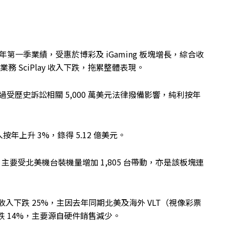
026 年第一季業績，受惠於博彩及 iGaming 板塊增長，綜合收
業務 SciPlay 收入下跌，拖累整體表現。
美元；不過受歷史訴訟相關 5,000 萬美元法律撥備影響，純利按年
上升 3%，錄得 5.12 億美元。
38%，主要受北美機台裝機量增加 1,805 台帶動，亦是該板塊連
入下跌 25%，主因去年同期北美及海外 VLT（視像彩票
 14%，主要源自硬件銷售減少。