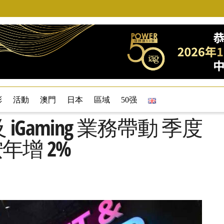
彩
活動
澳門
日本
區域
50强
博彩及 iGaming 業務帶動 季度
按年增 2%