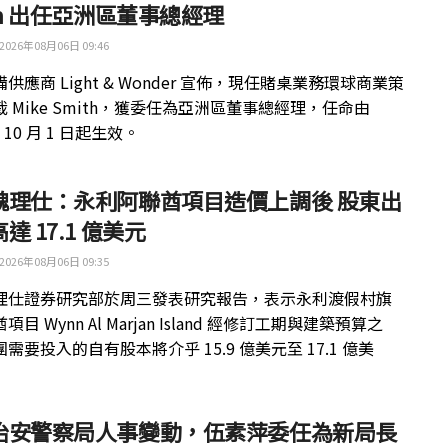
th 出任亞洲區董事總經理
2026年08月06日 09:46
供應商 Light & Wonder 宣佈，現任賭桌業務環球商業策
 Mike Smith，獲委任為亞洲區董事總經理，任命由
年 10 月 1 日起生效。
魏理仕：永利阿聯酋項目造價上調後 股東出
達 17.1 億美元
2026年08月06日 09:35
理仕證券研究部於周三發表研究報告，表示永利渡假村旗
目 Wynn Al Marjan Island 經修訂工期與建築預算之
需要投入的自有股本將介乎 15.9 億美元至 17.1 億美
治安警察局人事變動，伍素萍委任為新局長