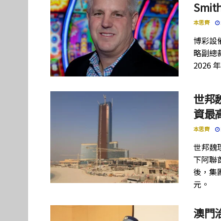
Smi
本思齊
博彩設備
略副總裁
2026 
世邦
資最高
本思齊
世邦魏
下阿聯酋項
後，集團
元。
澳門