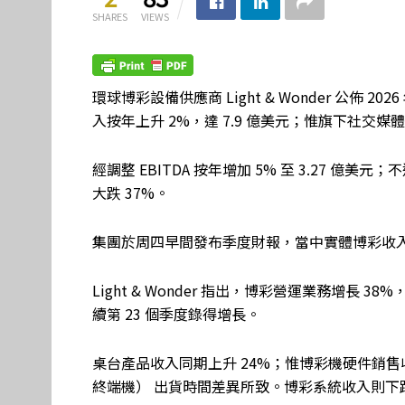
SHARES
VIEWS
環球博彩設備供應商 Light & Wonder 公佈 2
入按年上升 2%，達 7.9 億美元；惟旗下社交媒體
經調整 EBITDA 按年增加 5% 至 3.27 億
大跌 37%。
集團於周四早間發布季度財報，當中實體博彩收入按年
Light & Wonder 指出，博彩營運業務增長 
續第 23 個季度錄得增長。
桌台產品收入同期上升 24%；惟博彩機硬件銷售收
終端機） 出貨時間差異所致。博彩系統收入則下跌