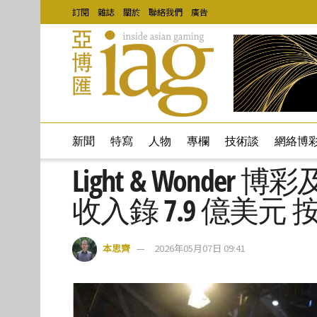
訂閱
雜誌
關於
聯絡我們
廣告
新聞
特寫
人物
專欄
技術談
網絡博
Light & Wonder 
收入錄 7.9 億美元 
本思齊
2026年05月07日 09:41