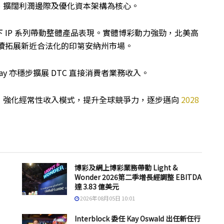
、擴闊利潤邊際及優化資本架構為核心。
 IP 系列帶動整體產品表現。實體博彩動力強勁，北美高
 亦持續拓展新近合法化的印第安納州市場。
lay 亦穩步擴展 DTC 直接消費者業務收入。
，強化經常性收入模式，提升全球競爭力，逐步邁向
2028
博彩及網上博彩業務帶動 Light &
Wonder 2026第二季增長經調整 EBITDA
達 3.83 億美元
2026年08月05日 10:01
Interblock 委任 Kay Oswald 出任新任行