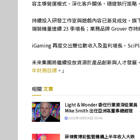
容主導營運模式、深化客戶關係、穩健執行策略
持續投入研發工作室與遊戲內容已漸見成效，旗下
端裝機量連續 23 季增長；業務品牌 Grover
iGaming 再度交出雙位數收入及盈利增長，SciP
未來集團將繼續投放資源於產品創新與人才發展
年財務目標
。」
相關
文章
Light & Wonder 委任行業資深從業員
Mike Smith 出任亞洲區董事總經理
2026年08月06日 09:46
菲律賓博彩監管機構上半年收入大跌