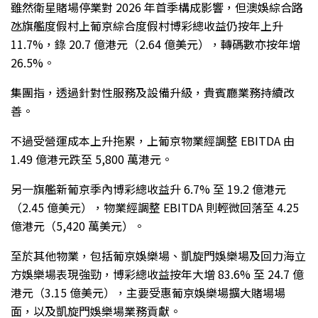
雖然衛星賭場停業對 2026 年首季構成影響，但澳娛綜合路
氹旗艦度假村上葡京綜合度假村博彩總收益仍按年上升
11.7%，錄 20.7 億港元（2.64 億美元），轉碼數亦按年增
26.5%。
集團指，透過針對性服務及設備升級，貴賓廳業務持續改
善。
不過受營運成本上升拖累，上葡京物業經調整 EBITDA 由
1.49 億港元跌至 5,800 萬港元。
另一旗艦新葡京季內博彩總收益升 6.7% 至 19.2 億港元
（2.45 億美元），物業經調整 EBITDA 則輕微回落至 4.25
億港元（5,420 萬美元）。
至於其他物業，包括葡京娛樂場、凱旋門娛樂場及回力海立
方娛樂場表現強勁，博彩總收益按年大增 83.6% 至 24.7 億
港元（3.15 億美元），主要受惠葡京娛樂場擴大賭場場
面，以及凱旋門娛樂場業務貢獻。