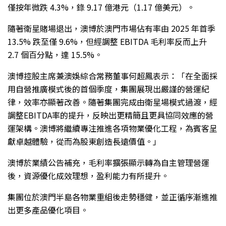
僅按年微跌 4.3%，錄 9.17 億港元（1.17 億美元）。
隨著衛星賭場退出，澳博於澳門市場佔有率由 2025 年首季
13.5% 跌至僅 9.6%，但經調整 EBITDA 毛利率反而上升
2.7 個百分點，達 15.5%。
澳博控股主席兼澳娛綜合常務董事何超鳳表示：「在全面採
用自營推廣模式後的首個季度，集團展現出嚴謹的營運紀
律，效率亦顯著改善。隨著集團完成由衛星場模式過渡，經
調整EBITDA率的提升，反映出更精簡且更具協同效應的營
運架構。澳博將繼續專注推進各項物業優化工程，為賓客呈
獻卓越體驗，從而為股東創造長遠價值。」
澳博於業績公告補充，毛利率擴張顯示轉為自主管理營運
後，資源優化成效理想，盈利能力有所提升。
集團位於澳門半島各物業重組後走勢穩健，並正循序漸進推
出更多產品優化項目。