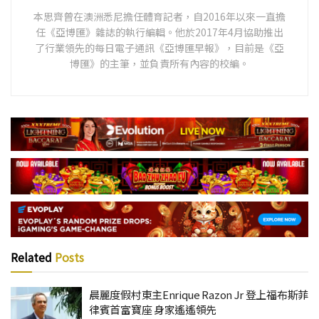
本思齊曾在澳洲悉尼擔任體育記者，自2016年以來一直擔
任《亞博匯》雜誌的執行編輯。他於2017年4月協助推出
了行業領先的每日電子通訊《亞博匯早報》，目前是《亞
博匯》的主筆，並負責所有內容的校編。
Related
Posts
晨麗度假村東主Enrique Razon Jr 登上福布斯菲
律賓首富寶座 身家遙遙領先