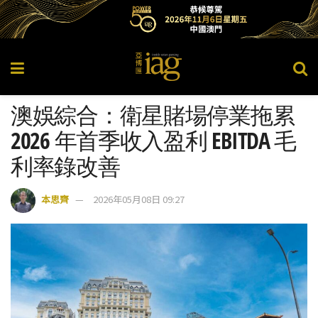
澳娛綜合：衛星賭場停業拖累
2026 年首季收入盈利 EBITDA 毛
利率錄改善
本思齊
2026年05月08日 09:27