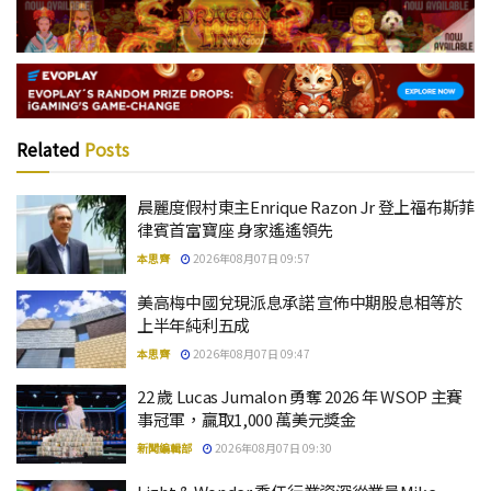
Related
Posts
晨麗度假村東主Enrique Razon Jr 登上福布斯菲
律賓首富寶座 身家遙遙領先
本思齊
2026年08月07日 09:57
美高梅中國兌現派息承諾 宣佈中期股息相等於
上半年純利五成
本思齊
2026年08月07日 09:47
22 歲 Lucas Jumalon 勇奪 2026 年 WSOP 主賽
事冠軍，贏取1,000 萬美元獎金
新聞編輯部
2026年08月07日 09:30