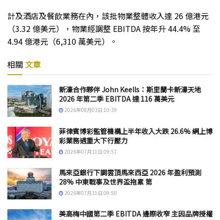
計及酒店及餐飲業務在內，該批物業整體收入達 26 億港元
（3.32 億美元），物業經調整 EBITDA 按年升 44.4% 至
4.94 億港元（6,310 萬美元）。
相關
文章
新濠合作夥伴 John Keells：斯里蘭卡新濠天地
2026 年第二季 EBITDA 達 116 萬美元
2026年08月03日 10:39
菲律賓博彩監管機構上半年收入大跌 26.6% 網上博
彩業務遇重大下行壓力
2026年07月31日 09:57
馬來亞銀行下調雲頂馬來西亞 2026 年盈利預測
28% 中東戰事及世界盃拖累 第
2026年07月31日 09:50
美高梅中國第二季 EBITDA 邊際收窄 主因品牌授權