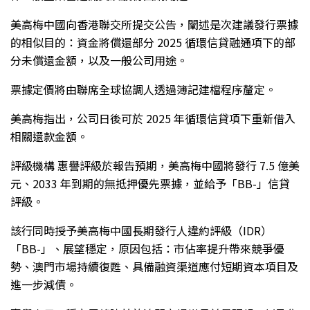
美高梅中國向香港聯交所提交公告，闡述是次建議發行票據
的相似目的：資金將償還部分 2025 循環信貸融通項下的部
分未償還金額，以及一般公司用途。
票據定價將由聯席全球協調人透過簿記建檔程序釐定。
美高梅指出，公司日後可於 2025 年循環信貸項下重新借入
相關還款金額。
評級機構 惠譽評級於報告預期，美高梅中國將發行 7.5 億美
元、2033 年到期的無抵押優先票據，並給予「BB-」信貸
評級。
該行同時授予美高梅中國長期發行人違約評級（IDR）
「BB-」、展望穩定，原因包括：市佔率提升帶來競爭優
勢、澳門市場持續復甦、具備融資渠道應付短期資本項目及
進一步減債。