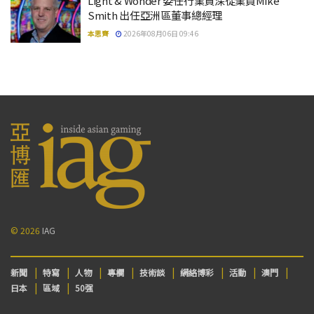
Light & Wonder 委任行業資深從業員Mike
Smith 出任亞洲區董事總經理
本思齊
2026年08月06日 09:46
© 2026
IAG
新聞
特寫
人物
專欄
技術談
網絡博彩
活動
澳門
日本
區域
50强