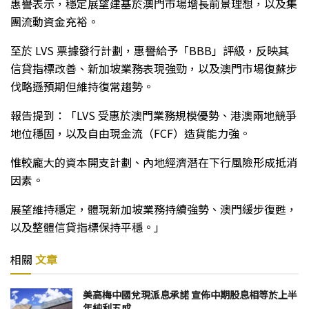
惠譽表示，穩定展望建基於澳門市場增長前景理想，以及集
團流動資金充裕。
至於 LVS 票據發行計劃，惠譽給予「BBB」評級，反映其
信貸指標改善、新加坡業務表現強勁，以及澳門市場復蘇步
伐略遜預期但維持復常趨勢。
報告提到：「LVS 受惠於澳門業務規模優勢、港澳兩地競爭
地位穩固，以及自由現金流（FCF）造貨能力強。
惟較龐大的資本開支計劃、內地經濟潛在下行風險形成抵消
因素。
展望維持穩定，體現新加坡業務持續強勢、澳門緩步復甦，
以及整體信貸指標保持平穩。」
相關
文章
美高梅中國兌現派息承諾 宣佈中期股息相等於上半
年純利五成