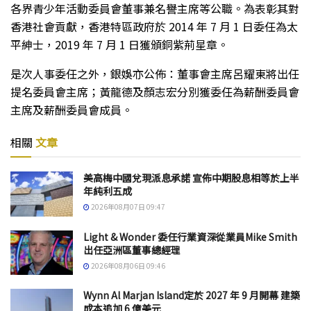
各界青少年活動委員會董事兼名譽主席等公職。為表彰其對
香港社會貢獻，香港特區政府於 2014 年 7 月 1 日委任為太
平紳士，2019 年 7 月 1 日獲頒銅紫荊星章。
是次人事委任之外，銀娛亦公佈：董事會主席呂耀東將出任
提名委員會主席；黃龍德及顏志宏分別獲委任為薪酬委員會
主席及薪酬委員會成員。
相關
文章
美高梅中國兌現派息承諾 宣佈中期股息相等於上半
年純利五成
2026年08月07日 09:47
Light & Wonder 委任行業資深從業員Mike Smith
出任亞洲區董事總經理
2026年08月06日 09:46
Wynn Al Marjan Island定於 2027 年 9 月開幕 建築
成本追加 6 億美元