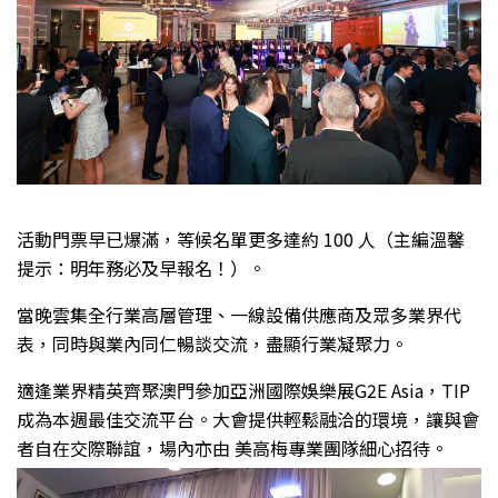
活動門票早已爆滿，等候名單更多達約 100 人（主編溫馨
提示：明年務必及早報名！）。
當晚雲集全行業高層管理、一線設備供應商及眾多業界代
表，同時與業內同仁暢談交流，盡顯行業凝聚力。
適逢業界精英齊聚澳門參加亞洲國際娛樂展G2E Asia，TIP
成為本週最佳交流平台。大會提供輕鬆融洽的環境，讓與會
者自在交際聯誼，場內亦由 美高梅專業團隊細心招待。