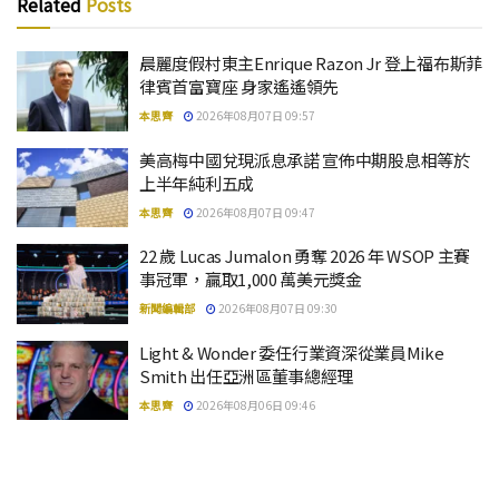
Related
Posts
晨麗度假村東主Enrique Razon Jr 登上福布斯菲
律賓首富寶座 身家遙遙領先
本思齊
2026年08月07日 09:57
美高梅中國兌現派息承諾 宣佈中期股息相等於
上半年純利五成
本思齊
2026年08月07日 09:47
22 歲 Lucas Jumalon 勇奪 2026 年 WSOP 主賽
事冠軍，贏取1,000 萬美元獎金
新聞編輯部
2026年08月07日 09:30
Light & Wonder 委任行業資深從業員Mike
Smith 出任亞洲區董事總經理
本思齊
2026年08月06日 09:46