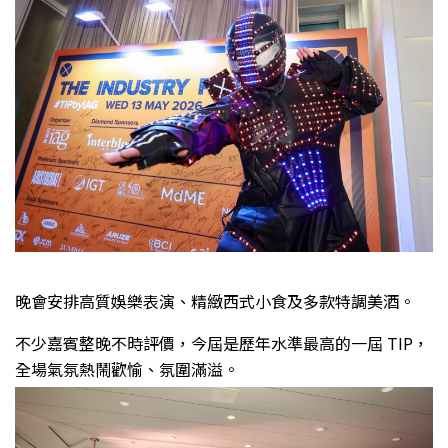
晚會安排高質娛樂表演、精緻西式小食及多款特調美酒。
不少嘉賓整晚不時評價，今屆是歷年水準最高的一屆 TIP，
全場氣氛熱鬧歡愉、氛圍滿溢。