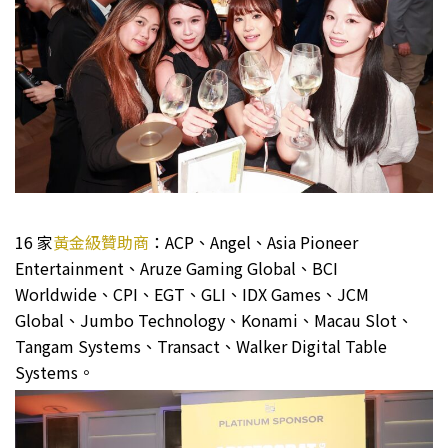
16 家
黃金級贊助商
：ACP、Angel、Asia Pioneer
Entertainment、Aruze Gaming Global、BCI
Worldwide、CPI、EGT、GLI、IDX Games、JCM
Global、Jumbo Technology、Konami、Macau Slot、
Tangam Systems、Transact、Walker Digital Table
Systems。