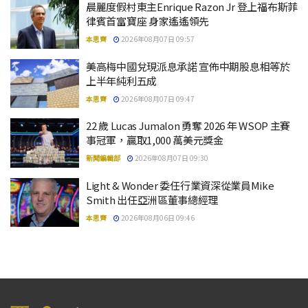
晨麗度假村東主Enrique Razon Jr 登上福布斯菲
律賓首富寶座 身家遙遙領先
本思齊
2026年08月07日 09:57
美高梅中國兌現派息承諾 宣佈中期股息相等於
上半年純利五成
本思齊
2026年08月07日 09:47
22 歲 Lucas Jumalon 勇奪 2026 年 WSOP 主賽
事冠軍，贏取1,000 萬美元獎金
新聞編輯部
2026年08月07日 09:30
Light & Wonder 委任行業資深從業員Mike
Smith 出任亞洲區董事總經理
本思齊
2026年08月06日 09:46