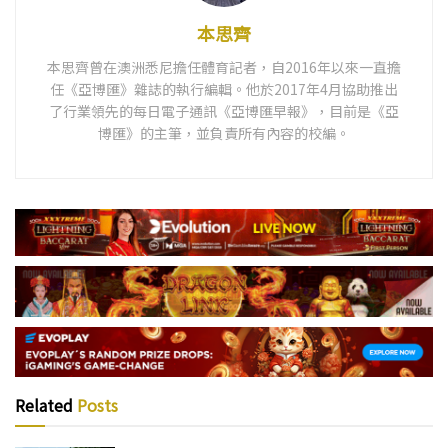
本思齊
本思齊曾在澳洲悉尼擔任體育記者，自2016年以來一直擔
任《亞博匯》雜誌的執行編輯。他於2017年4月協助推出
了行業領先的每日電子通訊《亞博匯早報》，目前是《亞
博匯》的主筆，並負責所有內容的校編。
Related
Posts