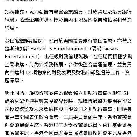
銀娛補充，戴力弘擁有豐富企業融資、財務管理及投資銀行
經驗，涵蓋企業併購、博彩業內本地及國際業務拓展和營運
管理。
除任職銀娛期間外，他曾於美國投資銀行擔任高層，亦曾於
拉斯維加斯 Harrah’s Entertainment（現稱Caesars
Entertainment） 出任級財務管理職務。在任期間積極參與
企業收購、海內外業務拓展、合併後整合營運管理，並負責
內華達州 13 項物業的財務表現及財務申報監督等工作，資
歷深厚。
與此同時，施榮忻獲委任為銀娛獨立非執行董事。現年 51
歲的施榮忻擁有豐富投資界經驗，現職恆通資源集團有限公
司投資總監及未來發展控股有限公司之非執行董事；同時身
兼中華全國青年聯合會第十二屆委員會副主席、香港菁英會
創會兼榮譽主席、香港理工大學校董會成員、百仁基金會長
兼名譽主席、香港全國青聯委員協進會聯席創會主席及香港