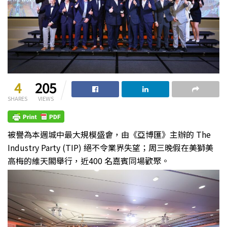
4
205
SHARES
VIEWS
被譽為本週城中最大規模盛會，由《亞博匯》主辦的 The
Industry Party (TIP) 絕不令業界失望；周三晚假在美獅美
高梅的維天閣舉行，近400 名嘉賓同場歡聚。