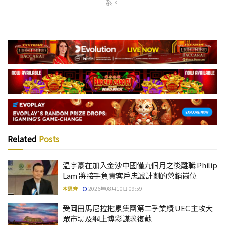
系。
Related
Posts
温宇豪在加入金沙中國僅九個月之後離職 Philip
Lam 將接手負責客戶忠誠計劃的營銷崗位
本思齊
2026年08月10日 09:59
受岡田馬尼拉拖累集團第二季業績 UEC 主攻大
眾市場及網上博彩謀求復蘇