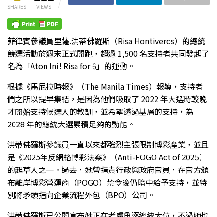
SHARES
VIEWS
菲律賓參議員里薩.洪蒂佛羅斯（Risa Hontiveros）的總統
競選活動於週末正式開跑，超過 1,500 名支持者共同發起了
名為「Aton Ini! Risa for 6」的運動。
根據《馬尼拉時報》（The Manila Times）報導，支持者
們之所以提早集結，是因為他們吸取了 2022 年大選時較晚
才開始支持候選人的教訓，並希望透過基層的支持，為
2028 年的總統大選累積足夠的動能。
洪蒂佛羅斯參議員一直以來都強烈主張限制博彩產業，並且
是《2025年反網絡博彩法案》（Anti-POGO Act of 2025）
的起草人之一。過去，她曾指責行政與政府官員，在官方頒
布離岸博彩營運商（POGO）禁令後仍暗中給予支持，並特
別將矛頭指向企業流程外包（BPO）公司。
洪蒂佛羅斯已公開宣布她正在考慮角逐總統大位，不過她也