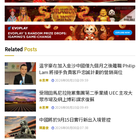
Related
Posts
温宇豪在加入金沙中國僅九個月之後離職 Philip
Lam 將接手負責客戶忠誠計劃的營銷崗位
本思齊
2026年08月10日 09:59
受岡田馬尼拉拖累集團第二季業績 UEC 主攻大
眾市場及網上博彩謀求復蘇
本思齊
2026年08月10日 09:49
中國將於9月15日實行新出入境管控
陳嘉俊
2026年08月08日 07:38