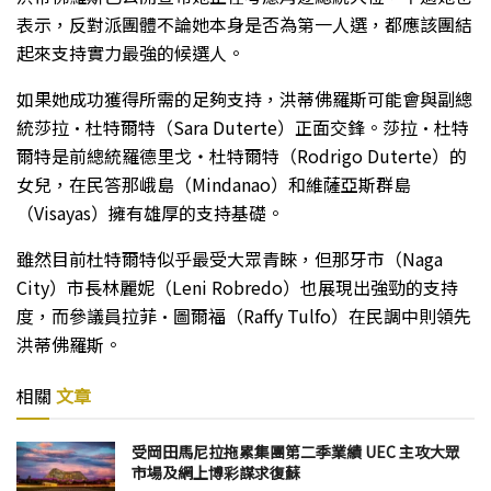
表示，反對派團體不論她本身是否為第一人選，都應該團結
起來支持實力最強的候選人。
如果她成功獲得所需的足夠支持，洪蒂佛羅斯可能會與副總
統莎拉·杜特爾特（Sara Duterte）正面交鋒。莎拉·杜特
爾特是前總統羅德里戈・杜特爾特（Rodrigo Duterte）的
女兒，在民答那峨島（Mindanao）和維薩亞斯群島
（Visayas）擁有雄厚的支持基礎。
雖然目前杜特爾特似乎最受大眾青睞，但那牙市（Naga
City）市長林麗妮（Leni Robredo）也展現出強勁的支持
度，而參議員拉菲·圖爾福（Raffy Tulfo）在民調中則領先
洪蒂佛羅斯。
相關
文章
受岡田馬尼拉拖累集團第二季業績 UEC 主攻大眾
市場及網上博彩謀求復蘇