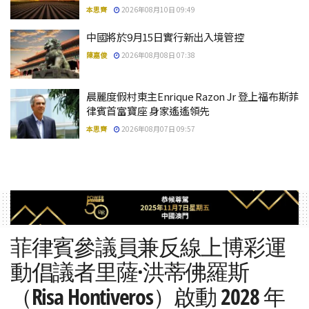
本思齊
2026年08月10日 09:49
中國將於9月15日實行新出入境管控
陳嘉俊
2026年08月08日 07:38
晨麗度假村東主Enrique Razon Jr 登上福布斯菲
律賓首富寶座 身家遙遙領先
本思齊
2026年08月07日 09:57
菲律賓參議員兼反線上博彩運
動倡議者里薩·洪蒂佛羅斯
（Risa Hontiveros）啟動 2028 年