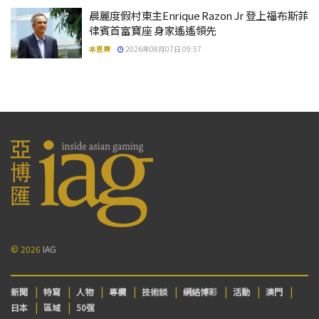
晨麗度假村東主Enrique Razon Jr 登上福布斯菲
律賓首富寶座 身家遙遙領先
本思齊
2026年08月07日 09:57
© 2026
IAG
新聞
特寫
人物
專欄
技術談
網絡博彩
活動
澳門
日本
區域
50强