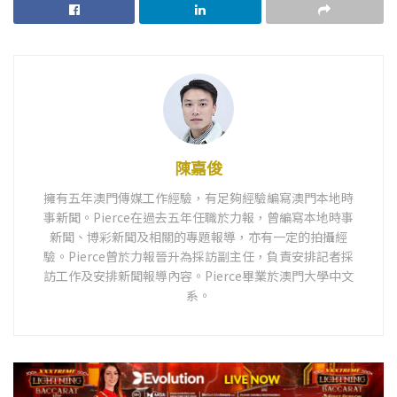
陳嘉俊
擁有五年澳門傳媒工作經驗，有足夠經驗編寫澳門本地時
事新聞。Pierce在過去五年任職於力報，曾編寫本地時事
新聞、博彩新聞及相關的專題報導，亦有一定的拍攝經
驗。Pierce曾於力報晉升為採訪副主任，負責安排記者採
訪工作及安排新聞報導內容。Pierce畢業於澳門大學中文
系。