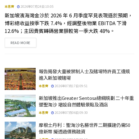
本思齊
2026年07月24日 10:05
新加坡濱海灣金沙於 2026 年 6 月季度罕見表現遜於預期，
博彩總收益按季下跌 7.4%，經調整後物業 EBITDA 下滑
12.6%；主因貴賓轉碼營業額較第一季大跌 48%。
DETAILS
READ MORE
報告揭發大量被禁制人士及賭場特許員工違規
進入新加坡賭場
本思齊
2026年07月17日 09:51
新加坡推出Greater Sentosa總綱規劃 二十年重
塑聖淘沙 增設自然體驗景點及酒店
本思齊
2026年07月06日 09:30
摩根士丹利：聖淘沙名勝世界二期擴建仍需50
億新幣 擬透過債務融資