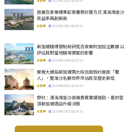
本思齊
2025年12月15日 08:10
放棄百家樂標準莊家優勢計算方式 濱海灣金沙
收益率再創新高
本思齊
2025年10月23日 09:21
新加坡賭博管制局研究百家樂附加投注數據 以
評估其對當地賭場罪案的影響
本思齊
2025年10月06日 02:53
摩根大通指新加坡兩大綜合度假村差距「驚
人」，聖淘沙名勝世界市佔跌至歷史新低
本思齊
2025年08月11日 09:43
野村：濱海灣金沙高端貴賓業績強勁，看好雲
頂新加坡酒店升級決策
本思齊
2025年07月25日 09:31