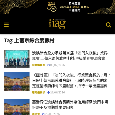
Tag:
上葡京綜合度假村
澳娛綜合鼎力承辦第36屆「澳門入夜後」業界
聚會 上葡京綠茵雅舍 打造頂級業界交流盛會
新聞編輯部
09/07/2026
《亞博匯》「澳門入夜後」行業聚會將於 7 月 7
日假上葡京綠茵雅舍舉行，屆時澳娛綜合的米
芝蓮星級廚師將即席獻藝，招待一眾出席嘉賓
新聞編輯部
26/06/2026
惠譽調低澳娛綜合長期外幣信用評級 澳門市場
份額不及預期成主要因素
本思齊
25/05/2026