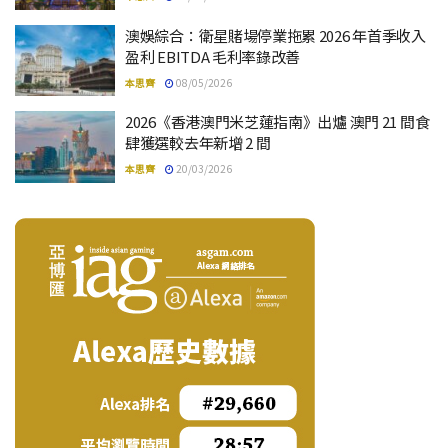
澳娛綜合：衛星賭場停業拖累 2026 年首季收入
盈利 EBITDA 毛利率錄改善
本思齊
08/05/2026
2026《香港澳門米芝蓮指南》出爐 澳門 21 間食
肆獲選較去年新增 2 間
本思齊
20/03/2026