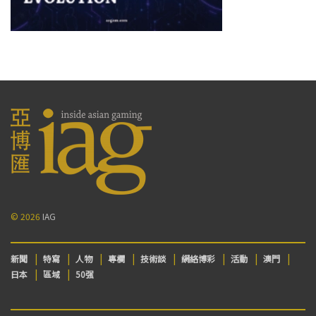
© 2026
IAG
新聞
特寫
人物
專欄
技術談
網絡博彩
活動
澳門
日本
區域
50强