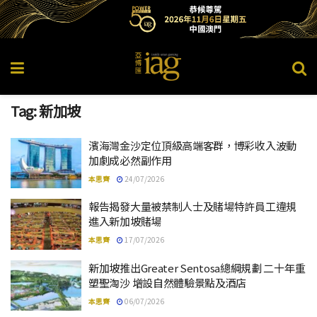
Tag:
新加坡
濱海灣金沙定位頂級高端客群，博彩收入波動
加劇成必然副作用
本思齊
24/07/2026
報告揭發大量被禁制人士及賭場特許員工違規
進入新加坡賭場
本思齊
17/07/2026
新加坡推出Greater Sentosa總綱規劃 二十年重
塑聖淘沙 增設自然體驗景點及酒店
本思齊
06/07/2026