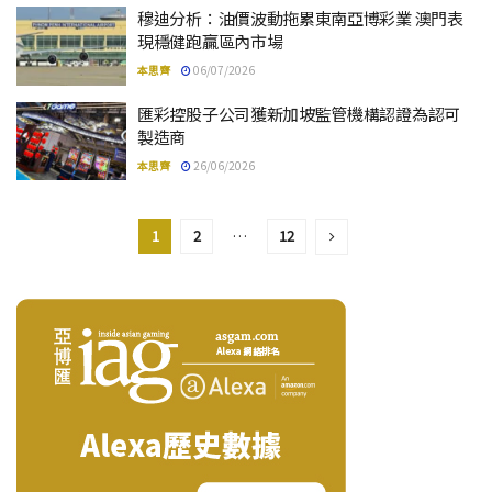
穆迪分析：油價波動拖累東南亞博彩業 澳門表
現穩健跑贏區內市場
本思齊
06/07/2026
匯彩控股子公司獲新加坡監管機構認證為認可
製造商
本思齊
26/06/2026
1
2
…
12