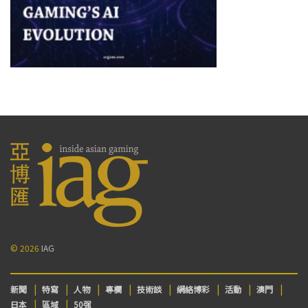
© 2026
IAG
新聞
特寫
人物
專欄
技術談
網絡博彩
活動
澳門
日本
區域
50强