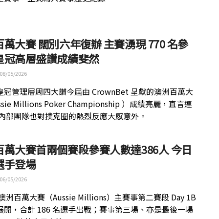
萬大賽 闊別六年復辦 主賽湧現 770 名參
皇冠高層盛讚成績斐然
08/05/2026
冠管理層周四大讚今屆由 CrownBet 呈獻的澳洲百萬大
sie Millions Poker Championship ）成績亮麗，直言連
wn 內部團隊也對撲克圈的熱烈反應大感意外。
百萬大賽首兩個賽段參賽人數達386人 今日
選手登場
06/05/2026
澳洲百萬大賽（Aussie Millions）主賽事第二賽段 Day 1B
展開，合計 186 名選手出戰；賽事第三場、亦是最後一場