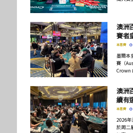
澳洲百
賽者
本思齊
墨爾本皇
賽（Aus
Cro
澳洲
續有
本思齊
2026年
於周二