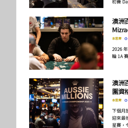
初賽 D
澳洲百
Mizr
本思齊
2026 
輪 1A
澳洲
圍資
本思齊
下個月
迎來最
星賽，