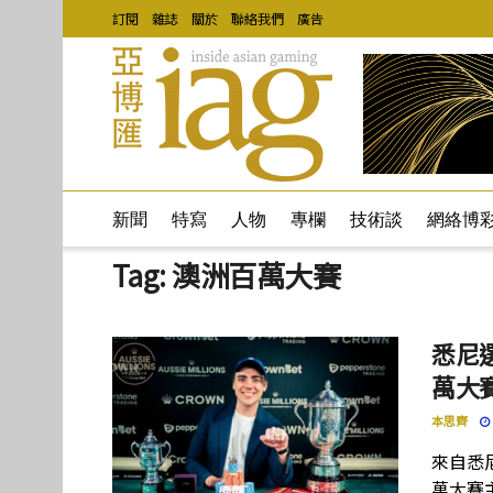
訂閱
雜誌
關於
聯絡我們
廣告
新聞
特寫
人物
專欄
技術談
網絡博
Tag:
澳洲百萬大賽
悉尼選手
萬大
本思齊
來自悉尼的
萬大賽