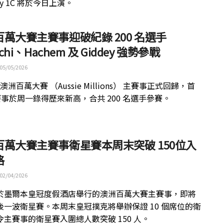
ay 1C 將於今日上演。
萬大賽主賽事迎破紀錄 200 名選手
achi、Hachem 及 Giddey 強勢參戰
05/05/2026
年澳洲百萬大賽 （Aussie Millions） 主賽事正式回歸，首
 賽事於周一錄得歷來新高，合共 200 名選手參賽。
百萬大賽主賽事衛星賽本周末突破 150位入
格
02/04/2026
於墨爾本皇冠度假酒店舉行的澳洲百萬大賽主賽事，即將
後一波衛星賽。本周末皇冠撲克將舉辦保證 10 個席位的衛
令主賽事的衛星賽入圍總人數突破 150 人。