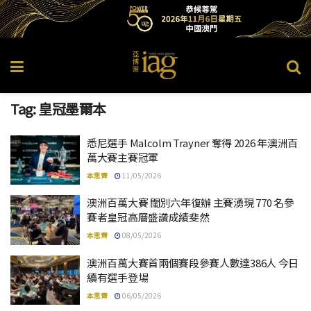
Tag:
皇冠墨爾本
悉尼選手 Malcolm Trayner 奪得 2026 年澳洲百
萬大賽主賽冠軍
本思齊
11/05/2026
澳洲百萬大賽 闊別六年復辦 主賽湧現 770 名參
賽者皇冠高層盛讚成績斐然
本思齊
08/05/2026
澳洲百萬大賽首兩個賽段參賽人數達386人 今日
續有選手登場
本思齊
06/05/2026