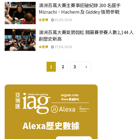
澳洲百萬大賽主賽事迎破紀錄 200 名選手
Mizrachi、Hachem 及 Giddey 強勢參戰
本思齊
05/05/2026
澳洲百萬大賽氣勢如虹 開幕賽參賽人數2,144 人
創歷史新高
本思齊
27/04/2026
1
2
3