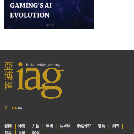
© 2026
IAG
新聞
特寫
人物
專欄
技術談
網絡博彩
活動
澳門
日本
區域
50强