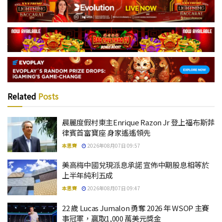
Related
Posts
晨麗度假村東主Enrique Razon Jr 登上福布斯菲
律賓首富寶座 身家遙遙領先
本思齊
2026年08月07日 09:57
美高梅中國兌現派息承諾 宣佈中期股息相等於
上半年純利五成
本思齊
2026年08月07日 09:47
22 歲 Lucas Jumalon 勇奪 2026 年 WSOP 主賽
事冠軍，贏取1,000 萬美元獎金