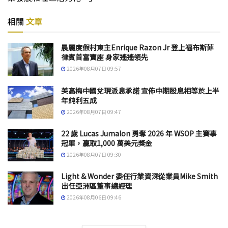
相關
文章
晨麗度假村東主Enrique Razon Jr 登上福布斯菲
律賓首富寶座 身家遙遙領先
2026年08月07日 09:57
美高梅中國兌現派息承諾 宣佈中期股息相等於上半
年純利五成
2026年08月07日 09:47
22 歲 Lucas Jumalon 勇奪 2026 年 WSOP 主賽事
冠軍，贏取1,000 萬美元獎金
2026年08月07日 09:30
Light & Wonder 委任行業資深從業員Mike Smith
出任亞洲區董事總經理
2026年08月06日 09:46