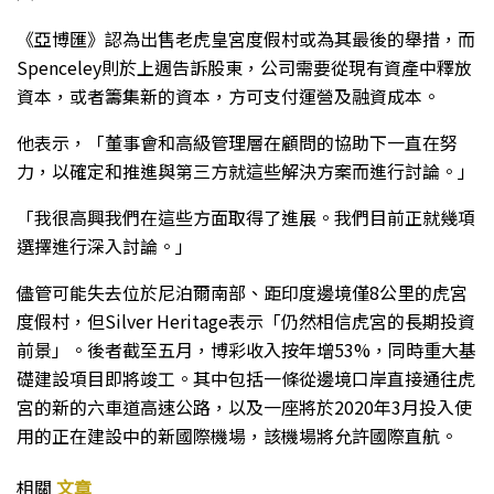
《亞博匯》認為出售老虎皇宮度假村或為其最後的舉措，而
Spenceley則於上週告訴股東，公司需要從現有資產中釋放
資本，或者籌集新的資本，方可支付運營及融資成本。
他表示，「董事會和高級管理層在顧問的協助下一直在努
力，以確定和推進與第三方就這些解決方案而進行討論。」
「我很高興我們在這些方面取得了進展。我們目前正就幾項
選擇進行深入討論。」
儘管可能失去位於尼泊爾南部、距印度邊境僅8公里的虎宮
度假村，但Silver Heritage表示「仍然相信虎宮的長期投資
前景」。後者截至五月，博彩收入按年增53%，同時重大基
礎建設項目即將竣工。其中包括一條從邊境口岸直接通往虎
宮的新的六車道高速公路，以及一座將於2020年3月投入使
用的正在建設中的新國際機場，該機場將允許國際直航。
相關
文章