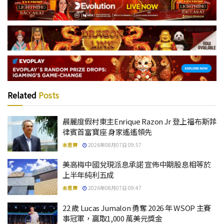
Related
Posts
晨麗度假村東主Enrique Razon Jr 登上福布斯菲
律賓首富寶座 身家遙遙領先
本思齊
2026年08月07日 09:57
美高梅中國兌現派息承諾 宣佈中期股息相等於
上半年純利五成
本思齊
2026年08月07日 09:47
22 歲 Lucas Jumalon 勇奪 2026 年 WSOP 主賽
事冠軍，贏取1,000 萬美元獎金