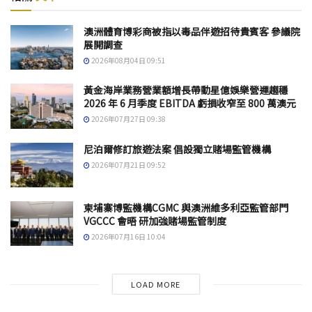
澳洲體育博彩商被指以毒品伴遊招待貴賓客 參議院
展開調查
2026年08月04日 09:51
黃金海岸業務營業額增長帶動星億娛樂營運趨穩
2026 年 6 月季度 EBITDA 虧損收窄至 800 萬澳元
2026年07月27日 09:38
尼泊爾修訂旅遊法案 倡設獨立賭場監管機構
2026年07月21日 09:52
柬埔寨博監機構CGMC 與澳洲維多利亞監管部門
VGCCC 會晤 研加強賭場監管制度
2026年07月16日 10:04
LOAD MORE