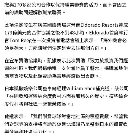
撒與170多家公司合作以保持職業聯賽的活力，而不會因之
前的讚助問題解散職業聯賽。
此項決定發生在與美國娛樂場運營商Eldorado Resorts達成
173億美元的合併協議之後不到48小時，Eldorado首席執行
官Tom Reeg在一次投資者電話會議上表示，「海外機會必
須足夠大，方能讓我們決定是否去往那個方向。」
在宣布贊助協議時，凱撒表示此次贊助「致力於投資我們經
營的社區。我們通過納稅，支付當地員工薪水，採購當地供
應商貨物以及此類贊助為當地經濟做出貢獻。」
日本凱撒娛樂公司董事總經理William Shen補充道，該公司
「在開發和運營綜合度假村方面有著悠久的歷史，這些綜合
度假村將與社區一起繁榮成長。」
他還表示，「我們讚賞球隊對當地社區的積極貢獻，希望我
們對球隊的支持將有助於促進北海道乃至整個日本的體育娛
樂發展和社區活力化。」