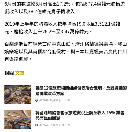
6月份的數據較5月份高出17.2％，包括677.4億韓元賭枱遊
戲收入以及38.7億韓元角子機收入。
2019年上半年的賭場收入按年增長19.0％至3,512.1億韓
元，賭枱收入上升26.2％至3.47萬億韓元。
百樂達斯目前經營首爾華克山莊、濟州格蘭德娛樂場、釜山
娛樂場以及其首個綜合度假村、與日本世嘉颯美合資的仁川
百樂達斯城。
相關
文章
韓國12個旅遊相關組織發表聯合聲明，反對擬議的
賭博業改革方案
2026年08月04日 10:00
韓國賭場協會警示旅遊徵稅上調至收入 15% 業者
恐面臨倒閉潮
2026年07月24日 09:59