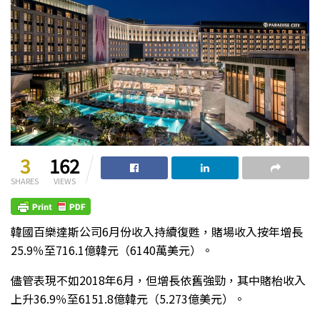
3
162
SHARES
VIEWS
韓國百樂達斯公司6月份收入持續復甦，賭場收入按年增長
25.9％至716.1億韓元（6140萬美元）。
儘管表現不如2018年6月，但增長依舊強勁，其中賭枱收入
上升36.9％至6151.8億韓元（5.273億美元）。