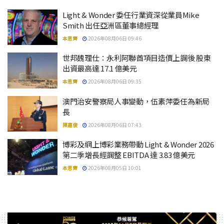
Light & Wonder 委任行業資深從業員Mike
Smith 出任亞洲區董事總經理
本思齊
2026年08月06日 09:46
世邦魏理仕：永利阿聯酋項目造價上調後 股東
出資最高達 17.1 億美元
本思齊
2026年08月06日 09:35
澳門治安警察局人事變動，伍素萍委任為新局
長
陳嘉俊
2026年08月06日 07:43
博彩及網上博彩業務帶動 Light & Wonder 2026
第二季增長經調整 EBITDA 達 3.83 億美元
本思齊
2026年08月05日 10:01