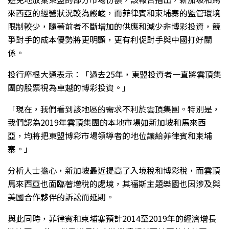
來西亞的經營狀況較為嚴峻，而菲律賓和柬埔寨的監管環境
限制較少，隨著前者不斷增加的供應和減少非博彩投資，競
爭對手的成本優勢將更明顯，更有利促對手與中國打好關
係。
投行摩根大通表示：「過去25年，東盟投資者一直將雲頂集
團的股票視為卓越的博彩投資。」
「現在，我們看到該地區的需求不利於雲頂集團。特別是，
我們認為2019年雲頂集團的本地市場如新加坡和馬來西
亞，均將把東盟博彩市場領導者的地位讓給菲律賓和柬埔
寨。」
分析人士擔心，新加坡最近提高了入境稅和博彩稅，而雲頂
馬來西亞也面臨著增稅的處境，其福斯主題樂園也因涉及與
美國合作夥伴的訴訟而延期。
與此同時，菲律賓和柬埔寨預計2014至2019年的經濟增長