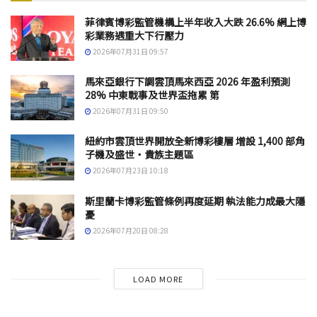
菲律賓博彩監管機構上半年收入大跌 26.6% 網上博
彩業務遇重大下行壓力
2026年07月31日 09:57
馬來亞銀行下調雲頂馬來西亞 2026 年盈利預測
28% 中東戰事及世界盃拖累 第
2026年07月31日 09:50
紐約市雲頂世界開放全新博彩樓層 增設 1,400 部角
子機及盛世・貴族主題區
2026年07月23日 10:18
斯里蘭卡博彩監管條例再度延期 執法能力成最大隱
憂
2026年07月20日 08:28
LOAD MORE