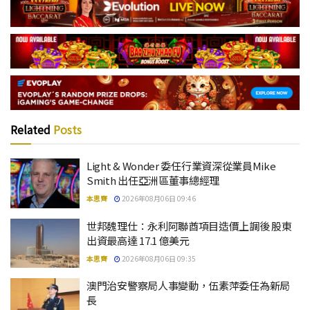
Related
Posts
Light & Wonder 委任行業資深從業員Mike
Smith 出任亞洲區董事總經理
本思齊
2026年08月06日 09:46
世邦魏理仕：永利阿聯酋項目造價上調後 股東
出資最高達 17.1 億美元
本思齊
2026年08月06日 09:35
澳門治安警察局人事變動，伍素萍委任為新局
長