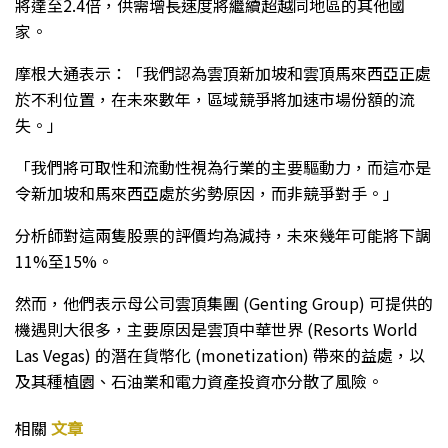
將達至2.4倍，供需增長速度將繼續超越同地區的其他國
家。
摩根大通表示：「我們認為雲頂新加坡和雲頂馬來西亞正處
於不利位置，在未來數年，區域競爭將加速市場份額的流
失。」
「我們將可取性和流動性視為行業的主要驅動力，而這亦是
令新加坡和馬來西亞處於劣勢原因，而非競爭對手。」
分析師對這兩隻股票的評價均為減持，未來幾年可能將下調
11%至15%。
然而，他們表示母公司雲頂集團 (Genting Group) 可提供的
機遇則大很多，主要原因是雲頂中華世界 (Resorts World
Las Vegas) 的潛在貨幣化 (monetization) 帶來的益處，以
及其種植園、石油業和電力資產投資亦分散了風險。
相關
文章