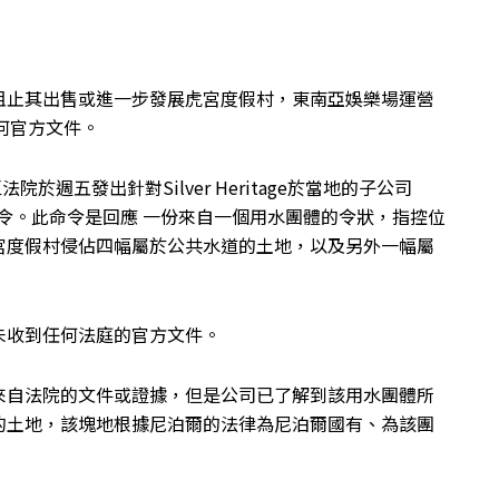
阻止其出售或進一步發展虎宮度假村，東南亞娛樂場運營
到任何官方文件。
地區法院於週五發出針對Silver Heritage於當地的子公司
nvestment的命令。此命令是回應 一份來自一個用水團體的令狀，指控位
宮度假村侵佔四幅屬於公共水道的土地，以及另外一幅屬
e稱並未收到任何法庭的官方文件。
來自法院的文件或證據，但是公司已了解到該用水團體所
的土地，該塊地根據尼泊爾的法律為尼泊爾國有、為該團