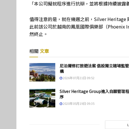
「本公司擬就程序進行抗辯，並將根據持續披露
值得注意的是，就在幾週之前，Silver Heritag
此前該公司於越南的鳳凰國際俱樂部（Phoenix Int
然終止。
相關
文章
尼泊爾修訂旅遊法案 倡設獨立賭場監
構
2026年07月21日 09:52
Silver Heritage Group進入自願管理
序
2020年05月19日 09:35