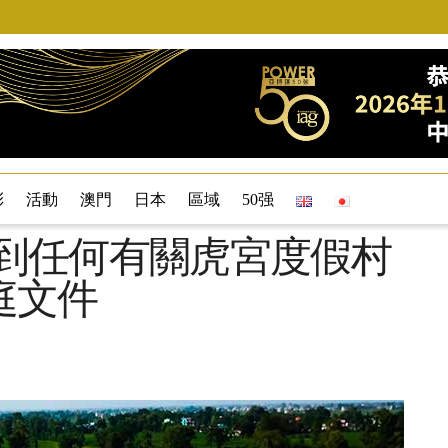
彩
活動
澳門
日本
區域
50强
ge稱未收到任何有關虎宮度假村
庭文件