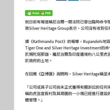
就日前有報道稱尼泊爾一間法院已發出臨時命令
商Silver Heritage Group表示，公司沒有收
據《Kathmandu Post》的報導，Rupandehi
Tiger One and Silver Heritage I
於錫陀塔那迦、離尼泊爾及印度邊境約八公里虎
於政府的土地。
在回應《亞博匯》詢問時，Silver Heritag
「公司或其子公司尚未正式獲得有關訴訟的任何
稱的虎宮度假村及其周圍的一小塊已經進行建設
體管理。」