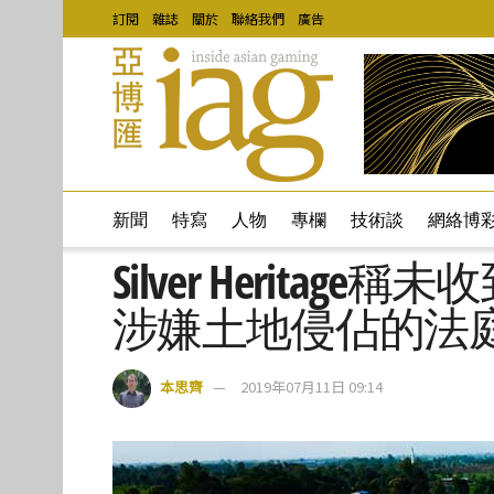
訂閱
雜誌
關於
聯絡我們
廣告
新聞
特寫
人物
專欄
技術談
網絡博
Silver Herita
涉嫌土地侵佔的法
本思齊
2019年07月11日 09:14