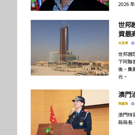
2026 
世邦
資最高
本思齊
世邦魏
下阿聯酋項
後，集團
元。
澳門
陳嘉俊
澳門特
局局長