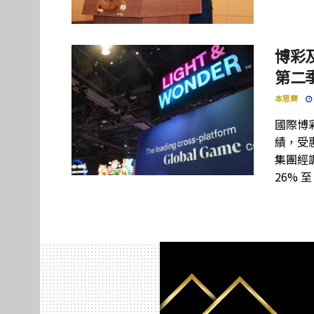
博彩及
第二季
本思齊
國際博彩設
績，受惠
集團經調
26% 至