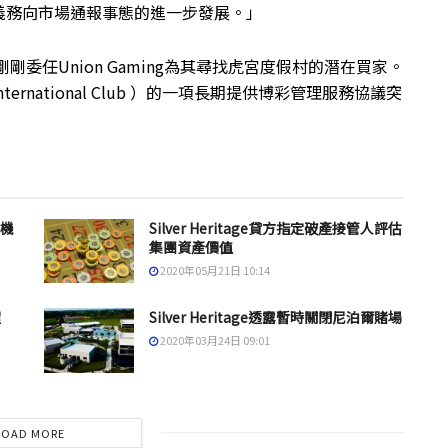
義務向市場通報事態的進一步發展。」
e 剛剛委任Union Gaming為其尋找虎宮度假村的潛在買家。
ernational Club ）的一項長期提供博彩管理服務協議突
管機
Silver Heritage貸方指定破產接管人評估
集團資產價值
2020年05月21日 10:14
程
Silver Heritage透露暫時關閉尼泊爾賭場
2020年03月24日 09:01
LOAD MORE